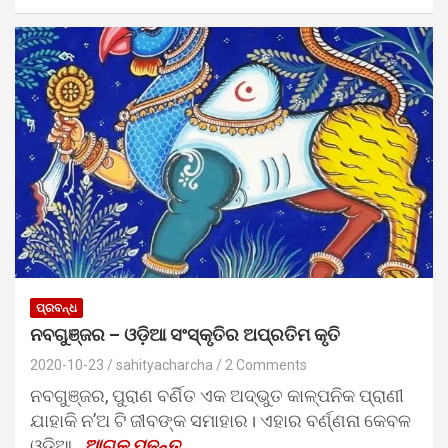
ପ୍ରବନ୍ଧ
ନବଗୁଞ୍ଜର – ଓଡ଼ିଆ ସଂସ୍କୃତିର ଅପ୍ରତିମ କୃତି
2020-10-23
sahityacharcha
2 Comments
ନବଗୁଞ୍ଜର, ପୁରାଣ ବର୍ଣିତ ଏକ ଅଦ୍ଭୁତ କାଳ୍ପନିକ ପ୍ରାଣୀ
ଯାହାକି ନ’ଅ ଟି ଜୀବଙ୍କ ସମାହାର। ଏହାର ବର୍ଣ୍ଣନା କେବଳ
ଓଡ଼ିଆ…
ଆଗକୁ ପଢନ୍ତୁ