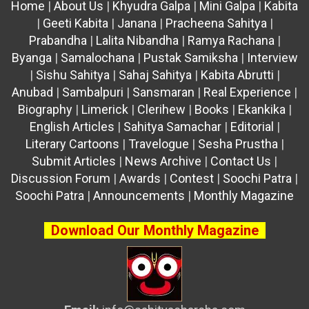
Home
|
About Us
|
Khyudra Galpa
|
Mini Galpa
|
Kabita
|
Geeti Kabita
|
Janana
|
Pracheena Sahitya
|
Prabandha
|
Lalita Nibandha
|
Ramya Rachana
|
Byanga
|
Samalochana
|
Pustak Samiksha
|
Interview
|
Sishu Sahitya
|
Sahaj Sahitya
|
Kabita Abrutti
|
Anubad
|
Sambalpuri
|
Sansmaran
|
Real Experience
|
Biography
|
Limerick
|
Clerihew
|
Books
|
Ekankika
|
English Articles
|
Sahitya Samachar
|
Editorial
|
Literary Cartoons
|
Travelogue
|
Sesha Prustha
|
Submit Articles
|
News Archive
|
Contact Us
|
Discussion Forum
|
Awards
|
Contest
|
Soochi Patra
|
Soochi Patra
|
Announcements
|
Monthly Magazine
Download Our Monthly Magazine