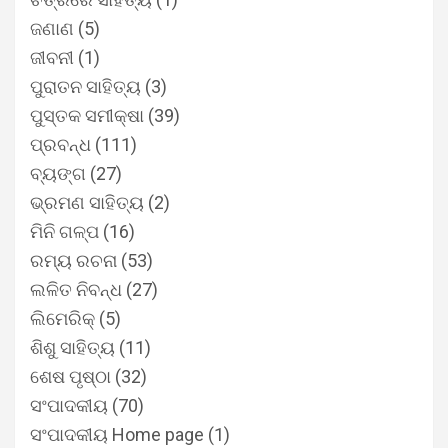
ଜଣାଣ
(5)
ଜୀବନୀ
(1)
ପୁରାତନ ସାହିତ୍ୟ
(3)
ପୁସ୍ତକ ସମୀକ୍ଷା
(39)
ପ୍ରବନ୍ଧ
(111)
ବ୍ୟଙ୍ଗ
(27)
ଭ୍ରମଣ ସାହିତ୍ୟ
(2)
ମିନି ଗଳ୍ପ
(16)
ରମ୍ୟ ରଚନା
(53)
ଲଳିତ ନିବନ୍ଧ
(27)
ଲିମେରିକ୍
(5)
ଶିଶୁ ସାହିତ୍ୟ
(11)
ଶେଷ ପୃଷ୍ଠା
(32)
ସଂପାଦକୀୟ
(70)
ସଂପାଦକୀୟ Home page
(1)