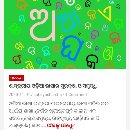
ପ୍ରବନ୍ଧ
ଶାସ୍ତ୍ରୀୟ ଓଡ଼ିଆ ଭାଷାର ସୁରକ୍ଷା ଓ ସମୃଦ୍ଧି
2020-11-01
sahityacharcha
1 Comment
ଓଡ଼ିଆ ଭାଷା ଇଣ୍ଡୋ-ଇଉରୋପୀୟ ଭାଷା ପରିବାରର
ଆର୍ଯ୍ୟ ଶାଖାନ୍ତର୍ଗତ ଖ୍ରୀଷ୍ଟପୂର୍ବ କାଳୀନ ଏକ
ସ୍ଵାତନ୍ତ୍ର୍ୟସମୃଦ୍ଧ, ଉତ୍କୃଷ୍ଟ, ପୂର୍ଣ୍ଣାଙ୍ଗ ଓ
ଶାସ୍ତ୍ରୀୟ ଭାଷା,…
ଆଗକୁ ପଢନ୍ତୁ