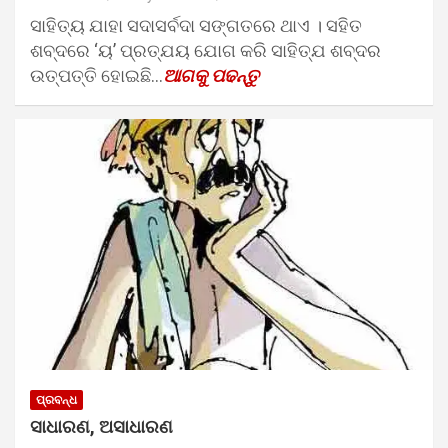
ସାହିତ୍ୟ ଯାହା ସଦାସର୍ବଦା ସଙ୍ଗତରେ ଥାଏ । ସହିତ
ଶବ୍ଦରେ ‘ୟ’ ପ୍ରତ୍ଯୟ ଯୋଗ କରି ସାହିତ୍ଯ ଶବ୍ଦର
ଉତ୍ପତ୍ତି ହୋଇଛି…
ଆଗକୁ ପଢନ୍ତୁ
ପ୍ରବନ୍ଧ
ସାଧାରଣ, ଅସାଧାରଣ