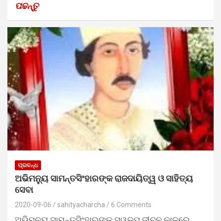
ପଢନ୍ତୁ
ପ୍ରବନ୍ଧ
ଅଭିମନ୍ୟୁ ସାମନ୍ତସିଂହାରଙ୍କ ରାଜଦାୟିତ୍ୱ ଓ ସାହିତ୍ୟ
ସେବା
2020-09-06
sahityacharcha
6 Comments
ଅଭିମନ୍ୟୁ ସାମନ୍ତସିଂହାରଙ୍କ ସ୍ୱଳ୍ପ ଜୀବନ କାଳରେ