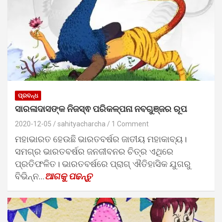
ପ୍ରବନ୍ଧ
ସାରଳାଦାସଙ୍କ ନିଜସ୍ଵ ପରିକଳ୍ପନା ନବଗୁଞ୍ଜର ରୂପ
2020-12-05
sahityacharcha
1 Comment
ମହାଭାରତ ହେଉଛି ଭାରତବର୍ଷର ଜାତୀୟ ମହାକାବ୍ୟ।
ସମଗ୍ର ଭାରତବର୍ଷର ଜନଜୀବନର ଚିତ୍ର ଏଥିରେ
ପ୍ରତିଫଳିତ। ଭାରତବର୍ଷରେ ପ୍ରାଗ୍ ଐତିହାସିକ ଯୁଗରୁ
ବିଭିନ୍ନ…
ଆଗକୁ ପଢନ୍ତୁ