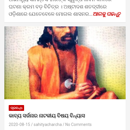
ଘଟଣା କ୍ରମ ବଡ଼ ବିଚିତ୍ର । ଅଷ୍ଟାଦଶ ଶତଦ୍ଦୀରେ
ଓଡ଼ିଶାରେ ଯେତେବେଳେ ମୋଗଲ ଶାସନର…
ଆଗକୁ ପଢନ୍ତୁ
ପ୍ରବନ୍ଧ
କାବ୍ୟ ସର୍ଜନାର ନାଟକୀୟ ବିଷୟ ବିନ୍ୟାସ
2020-08-15
sahityacharcha
No Comments