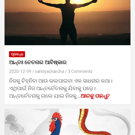
ପ୍ରବନ୍ଧ
ଆନ୍ତଃ ଚେତନାର ଆବିଷ୍କାର
2020-12-09
sahityacharcha
3 Comments
ନିଜକୁ ଚିହ୍ନିବା ଆଉ ଭଲପାଇବା ଏକ ସାଧନାର କଥା।
ଏଥିପାଇଁ ନିଜ ଆନ୍ତର୍ଚେତନାକୁ ଯିବାକୁ ପଡ଼େ।
ଆନ୍ତର୍ଚେତନାକୁ ଗଲେ ଯାଇ ନିଜକୁ…
ଆଗକୁ ପଢନ୍ତୁ