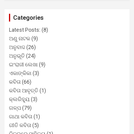
Categories
Latest Posts:
(8)
ଅଣୁ ନାଟକ
(9)
ଅନୁବାଦ
(26)
ଅନୁଭୂତି
(24)
ଇଂରାଜୀ ଲେଖା
(9)
ଏକାଙ୍କିକା
(3)
କବିତା
(66)
କବିତା ଆବୃତ୍ତି
(1)
କ୍ଲରିହ୍ୟୁ
(3)
ଗଳ୍ପ
(79)
ଗାଥା କବିତା
(1)
ଗୀତି କବିତା
(5)
ଚିତ୍ରରେ ସାହିତ୍ୟ
(1)