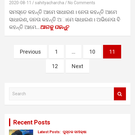
2020-08-11
sahityacharcha
No Comments
ସମସ୍ତେ କହନ୍ତି ଆମେ ସାଧାରଣ। ନେତା କହନ୍ତି ଆମେ
ସାଧାରଣ, ଜନତା କହନ୍ତି ଅାମେ ସାଧାରଣ। ଅଭିନେତା ବି
କହନ୍ତି ଆମେ…
ଆଗକୁ ପଢନ୍ତୁ
Posts
Previous
1
…
10
11
pagination
12
Next
S
e
a
r
c
Recent Posts
h
Latest Posts:
ପୁସ୍ତକ ସମୀକ୍ଷା