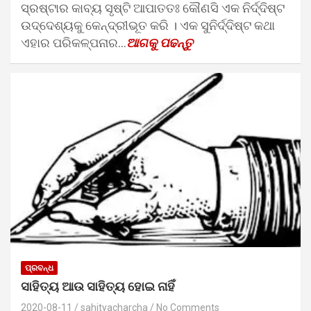
ସ୍ରଷ୍ଟାର କାବ୍ୟ ସୃଷ୍ଟି ଆପାତତଃ କୌଣସି ଏକ ନିର୍ଦ୍ଦିଷ୍ଟ
ଉଦ୍ଦେଶ୍ୟକୁ କେନ୍ଦ୍ରୀଭୂତ କରି । ଏକ ସୁନିର୍ଦ୍ଦିଷ୍ଟ କଥା
ଏହାର ପରିକଳ୍ପନାର…
ଆଗକୁ ପଢନ୍ତୁ
ପ୍ରବନ୍ଧ
ସାହିତ୍ୟ ଆଉ ସାହିତ୍ୟ ହୋଇ ନାହିଁ
2020-08-11
sahityacharcha
No Comments