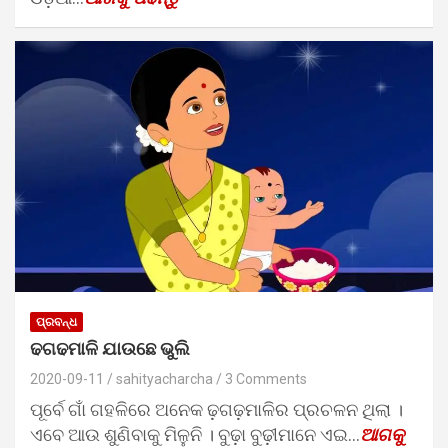
ପ୍ରବନ୍ଧ
ଢଗଢମାଳି ଯାଉଛେ ଭୁଲି
2020-09-11
sahityacharcha
3 Comments
ପୂର୍ବେ ଗାଁ ଗହଳିରେ ଅନେକ ଢ଼ଗଢ଼ମାଳିର ପ୍ରଚଳନ ଥିଲା ।
ଏବେ ଆଉ ଶୁଣିବାକୁ ମିଳୁନି । ବୁଢ଼ା ବୁଢ଼ୀମାନେ ଏଇ…
ଆଗକୁ