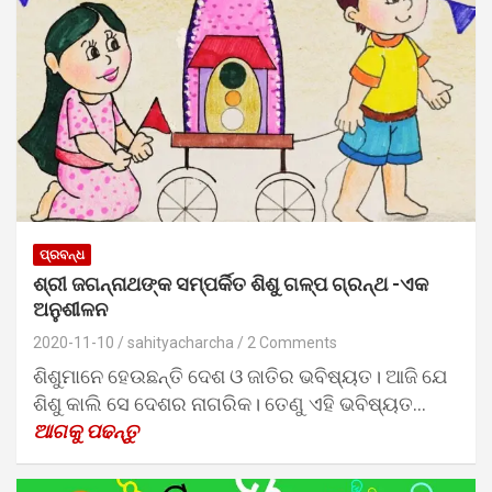
ପ୍ରବନ୍ଧ
ଶ୍ରୀ ଜଗନ୍ନାଥଙ୍କ ସମ୍ପର୍କିତ ଶିଶୁ ଗଳ୍ପ ଗ୍ରନ୍ଥ -ଏକ
ଅନୁଶୀଳନ
2020-11-10
sahityacharcha
2 Comments
ଶିଶୁମାନେ ହେଉଛନ୍ତି ଦେଶ ଓ ଜାତିର ଭବିଷ୍ୟତ। ଆଜି ଯେ
ଶିଶୁ କାଲି ସେ ଦେଶର ନାଗରିକ। ତେଣୁ ଏହି ଭବିଷ୍ୟତ…
ଆଗକୁ ପଢନ୍ତୁ