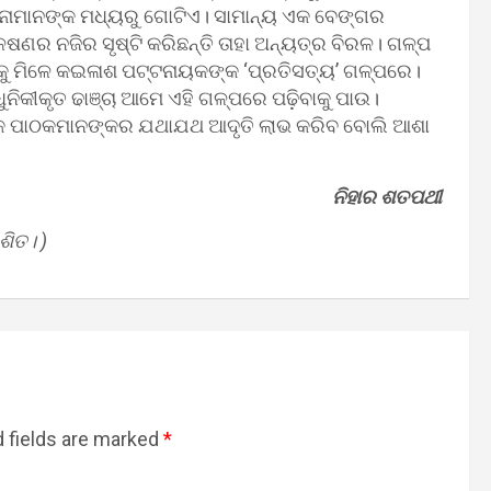
ଚନାମାନଙ୍କ ମଧ୍ୟରୁ ଗୋଟିଏ। ସାମାନ୍ୟ ଏକ ବେଙ୍ଗର
ଷଣର ନଜିର ସୃଷ୍ଟି କରିଛନ୍ତି ତାହା ଅନ୍ୟତ୍ର ବିରଳ। ଗଳ୍ପ
 ମିଳେ କଇଳାଶ ପଟ୍ଟନାୟକଙ୍କ ‘ପ୍ରତିସତ୍ୟ’ ଗଳ୍ପରେ।
ିକୀକୃତ ଢାଞ୍ଚା ଆମେ ଏହି ଗଳ୍ପରେ ପଢ଼ିବାକୁ ପାଉ।
ୁସ୍ତକ ପାଠକମାନଙ୍କର ଯଥାଯଥ ଆଦୃତି ଲାଭ କରିବ ବୋଲି ଆଶା
ନିହାର ଶତପଥୀ
ଶିତ। )
 fields are marked
*