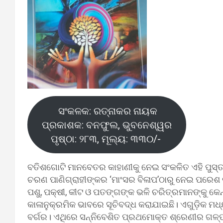
ସଂକଳକ: ରତ୍ନାକର ନାୟକ
ପ୍ରକାଶକ: ବନଫୁଲ, ଭୁବନେଶ୍ୱର
ପୃଷ୍ଠା: ୨୮୩, ମୂଲ୍ୟ: ୩୩୦/-
ବତିଶଗୋଟି ମାନବେତର କାହାଣୀକୁ ନେଇ ସଂକଳିତ ଏହି ପୁସ୍
ଚରଣ ପାଣିଗ୍ରାହୀଙ୍କର ‘ମାଂସର ବିଳାପ’ଠାରୁ ନେଇ ପରେଶ କୁ
ପଶୁ, ପକ୍ଷୀ, କୀଟ ଓ ପତଙ୍ଗଙ୍କ ଭଳି ଚରିତ୍ରମାନଙ୍କୁ କେନ୍
କାଳାନୁକ୍ରମିକ ଭାବରେ ସୂଚିବଦ୍ଧ କରାଯାଇଛି। ଏଗୁଡ଼ିକ 
ବର୍ଗର। ଏଥିରେ ସନ୍ନିବେଶିତ ପ୍ରଥମୋକ୍ତ ଶ୍ରେଣୀର ଗଳ୍ପଗ