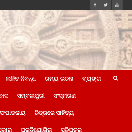
ଲଳିତ ନିବନ୍ଧ
ରମ୍ୟ ରଚନା
ବ୍ୟଙ୍ଗ
ବାଦ
ସମ୍ବଲପୁରୀ
ସଂସ୍ମରଣ
ସଂପାଦକୀୟ
ଚିତ୍ରରେ ସାହିତ୍ୟ
ସ୍କାର
ପ୍ରତିଯୋଗିତା
ସୂଚିପତ୍ର