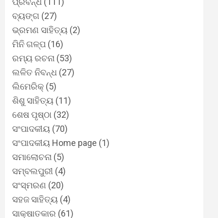
ପ୍ରବନ୍ଧ
(111)
ବ୍ୟଙ୍ଗ
(27)
ଭ୍ରମଣ ସାହିତ୍ୟ
(2)
ମିନି ଗଳ୍ପ
(16)
ରମ୍ୟ ରଚନା
(53)
ଲଳିତ ନିବନ୍ଧ
(27)
ଲିମେରିକ୍
(5)
ଶିଶୁ ସାହିତ୍ୟ
(11)
ଶେଷ ପୃଷ୍ଠା
(32)
ସଂପାଦକୀୟ
(70)
ସଂପାଦକୀୟ Home page
(1)
ସମାଲୋଚନା
(5)
ସମ୍ବଲପୁରୀ
(4)
ସଂସ୍ମରଣ
(20)
ସହଜ ସାହିତ୍ୟ
(4)
ସାକ୍ଷାତକାର
(61)