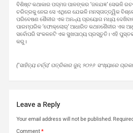
ବିଶିଷ୍ଟ କଥାକାର ପଦ୍ମଜ ପାଳଙ୍କର ‘ଜଳଯଜ୍ଞ’ ସେଭଳି ର
ଚରିତ୍ରକୁ ନେଇ ସେ ଏଥିରେ ଯେଭଳି ମନସ୍ତାତ୍ତ୍ୱିକ ବିଶ୍ଳେ
ପରିବେଷଣ ଶୈଳୀର ଏକ ଅନନ୍ୟ ପ୍ରୟୋଗ ମଧ୍ୟ ଦେଖିବାକୁ
ପାରମ୍ପରିକ ‘ଫୋକ୍‌ଲୋର୍‌’ ଆଧାରିତ କଥନଶୈଳୀର ଏକ ଆଧୁନ
ସର୍ବୋପରି ସଂକଳନଟି ଏକ ସୁଖପାଠ୍ୟ ପ୍ରସ୍ତୁତି। ଏହି ପ
କରୁ।
(‘ସାହିତ୍ୟ ଚର୍ଚ୍ଚା’ ପତ୍ରିକାର ଜୁନ, ୨୦୨୬ ସଂଖ୍ୟାରେ ପ୍ରକା
Leave a Reply
Your email address will not be published.
Required
Comment
*