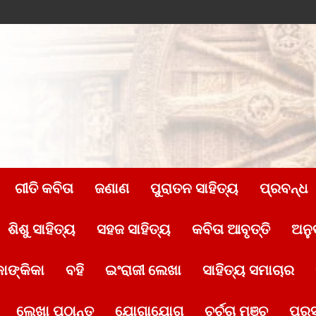
ଗୀତି କବିତା
ଜଣାଣ
ପୁରାତନ ସାହିତ୍ୟ
ପ୍ରବନ୍ଧ
ଶିଶୁ ସାହିତ୍ୟ
ସହଜ ସାହିତ୍ୟ
କବିତା ଆବୃତ୍ତି
ଅନୁ
ାଙ୍କିକା
ବହି
ଇଂରାଜୀ ଲେଖା
ସାହିତ୍ୟ ସମାଚାର
ଲେଖା ପଠାନ୍ତୁ
ଯୋଗାଯୋଗ
ଚର୍ଚ୍ଚା ମଞ୍ଚ
ପୁର