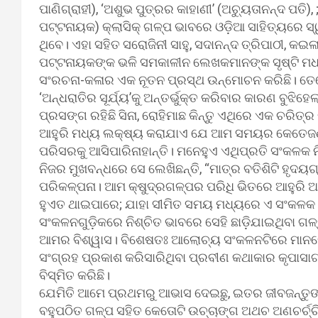
ପାଣିଗ୍ରାହୀ), ‘ଅଶୁଭ ପୁତ୍ରର କାହାଣୀ’ (ଅଚ୍ୟୁତାନନ୍ଦ 
ପଟ୍ଟନାୟକ) କ୍ଲାସିକ୍ ଗଳ୍ପ ଭାବରେ ଓଡ଼ିଆ ସାହିତ୍ୟରେ ସ୍ୱ
ଥିବେ। ଏହା ସହିତ ସରୋଜିନୀ ସାହୁ, ସଦାନନ୍ଦ ତ୍ରିପାଠୀ, କ
ପଟ୍ଟନାୟକଙ୍କ ଭଳି ସମକାଳୀନ ଲେଖକମାନଙ୍କ ସୃଷ୍ଟି ମଧ
ସଂରଚନା-କଳାର ଏକ ନୂତନ ପ୍ରସ୍ଥ ଉନ୍ମୋଚନ କରିଛି। ତେବ
‘ଅନ୍ଧରାତିର ସୂର୍ଯ୍ୟ’କୁ ଅନ୍ତର୍ଭୁକ୍ତ କରିବାର କାରଣ ବୁଝି
ପ୍ରସଙ୍ଗ ରହିଛି ସିନା, ରୋହିମାଛ କିନ୍ତୁ ଏଥିରେ ଏକ ଚରିତ୍
ଆହୁରି ମଧ୍ୟ ଲକ୍ଷ୍ୟ କରାଯାଏ ଯେ ଆମ ସମୟର କେତେଜଣ 
ପରିସରକୁ ଆସିପାରିନାହାନ୍ତି। ମନେହୁଏ ଏଥିପ୍ରତି ସଂକଳକ ନ
ନିଜର ମୁଖବନ୍ଧରେ ସେ ଲେଖିଛନ୍ତି, “ମାତ୍ର ବତିଶିଟି ହୃଦୟ
ପରିକଳ୍ପନା। ଆମ କ୍ଷୁଦ୍ରଗଳ୍ପର ପରିଧି ଭିତରେ ଆହୁରି
ହୁଏତ ଥାଇପାରେ; ଯାହା ସୀମିତ ସମୟ ମଧ୍ୟରେ ଏ ସଂକଳକ ପା
ସଂକଳନଗୁଡ଼ିକରେ ନିଶ୍ଚିତ ଭାବରେ ସେହି ଛାଡ଼ିଯାଇଥିବା ଗ
ଆମର ବିଶ୍ୱାସ। ବିଶେଷତଃ ଆଲୋଚ୍ୟ ସଂକଳନଟିରେ ମାନବେ
ସଂଗ୍ରହ ପ୍ରକାଶ କରିସାରିଥିବା ପ୍ରବୀଣ କଥାକାର କୃପାସ
ବିସ୍ମିତ କରିଛି।
ଯେମିତି ଆମେ ପ୍ରଥମରୁ ଆଭାସ ଦେଇଛୁ, ଇତର ଜୀବଜନ୍ତୁଙ
ବହୁପଠିତ ଗଳ୍ପ ସହିତ କେତୋଟି ଉଚ୍ଚାଙ୍ଗ ଅଥଚ ଅଣଚର୍ଚ୍