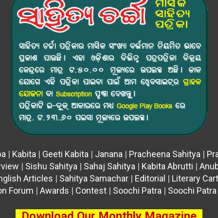
pa
|
Kabita
|
Geeti Kabita
|
Janana
|
Pracheena Sahitya
|
Pr
rview
|
Sishu Sahitya
|
Sahaj Sahitya
|
Kabita Abrutti
|
Anu
nglish Articles
|
Sahitya Samachar
|
Editorial
|
Literary Ca
on Forum
|
Awards
|
Contest
|
Soochi Patra
|
Soochi Patra
Download Our Monthly Magazine