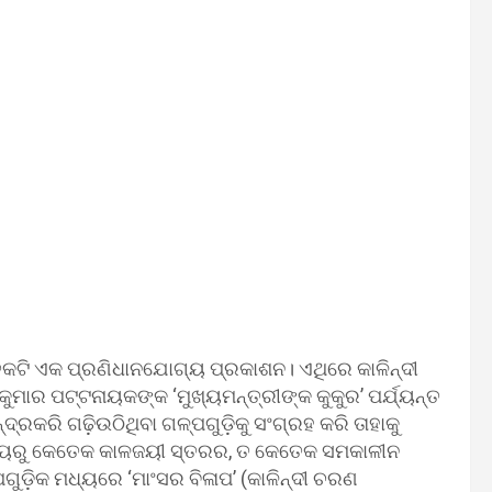
ତକଟି ଏକ ପ୍ରଣିଧାନଯୋଗ୍ୟ ପ୍ରକାଶନ। ଏଥିରେ କାଳିନ୍ଦୀ
ମାର ପଟ୍ଟନାୟକଙ୍କ ‘ମୁଖ୍ୟମନ୍ତ୍ରୀଙ୍କ କୁକୁର’ ପର୍ଯ୍ୟନ୍ତ
ଦ୍ରକରି ଗଢ଼ିଉଠିଥିବା ଗଳ୍ପଗୁଡ଼ିକୁ ସଂଗ୍ରହ କରି ତାହାକୁ
ମଧ୍ୟରୁ କେତେକ କାଳଜୟୀ ସ୍ତରର, ତ କେତେକ ସମକାଳୀନ
ୁଡ଼ିକ ମଧ୍ୟରେ ‘ମାଂସର ବିଳାପ’ (କାଳିନ୍ଦୀ ଚରଣ