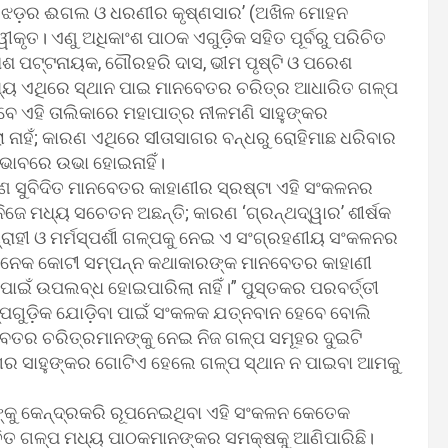
ପତି), ;ଝଡ଼ର ଈଗଲ ଓ ଧରଣୀର କୃଷ୍ଣସାର’ (ଅଖିଳ ମୋହନ
ୀକୃତ। ଏଣୁ ଅଧିକାଂଶ ପାଠକ ଏଗୁଡ଼ିକ ସହିତ ପୂର୍ବରୁ ପରିଚିତ
ଇଳାଶ ପଟ୍ଟନାୟକ, ଗୌରହରି ଦାସ, ଭୀମ ପୃଷ୍ଟି ଓ ପରେଶ
୍ୟ ଏଥିରେ ସ୍ଥାନ ପାଇ ମାନବେତର ଚରିତ୍ର ଆଧାରିତ ଗଳ୍ପ
େ ଏହି ତାଲିକାରେ ମହାପାତ୍ର ନୀଳମଣି ସାହୁଙ୍କର
ହେଲା ନାହଁ; କାରଣ ଏଥିରେ ସୀତାସାଗର ବନ୍ଧରୁ ରୋହିମାଛ ଧରିବାର
ର ଭାବରେ ଉଭା ହୋଇନାହିଁ।
ସୁବିଦିତ ମାନବେତର କାହାଣୀର ସ୍ରଷ୍ଟା ଏହି ସଂକଳନର
ିଜେ ମଧ୍ୟ ସଚେତନ ଅଛନ୍ତି; କାରଣ ‘ଗ୍ରନ୍ଥଦ୍ୱାର’ ଶୀର୍ଷକ
ଗ୍ରାହୀ ଓ ମର୍ମସ୍ପର୍ଶୀ ଗଳ୍ପକୁ ନେଇ ଏ ସଂଗ୍ରହଣୀୟ ସଂକଳନର
 ଅନେକ କୋଟୀ ସମ୍ପନ୍ନ କଥାକାରଙ୍କ ମାନବେତର କାହାଣୀ
ଇଁ ଉପଲବ୍‌ଧ ହୋଇପାରିଲା ନାହିଁ।” ପୁସ୍ତକର ପରବର୍ତ୍ତୀ
ଳ୍ପଗୁଡ଼ିକ ଯୋଡ଼ିବା ପାଇଁ ସଂକଳକ ଯତ୍ନବାନ ହେବେ ବୋଲି
ତର ଚରିତ୍ରମାନଙ୍କୁ ନେଇ ନିଜ ଗଳ୍ପ ସମୂହର ଦୁଇଟି
ାଗର ସାହୁଙ୍କର ଗୋଟିଏ ହେଲେ ଗଳ୍ପ ସ୍ଥାନ ନ ପାଇବା ଆମକୁ
୍କୁ କେନ୍ଦ୍ରକରି ରୂପନେଇଥିବା ଏହି ସଂକଳନ କେତେକ
ଚିତ ଗଳ୍ପ ମଧ୍ୟ ପାଠକମାନଙ୍କର ସମକ୍ଷକୁ ଆଣିପାରିଛି।