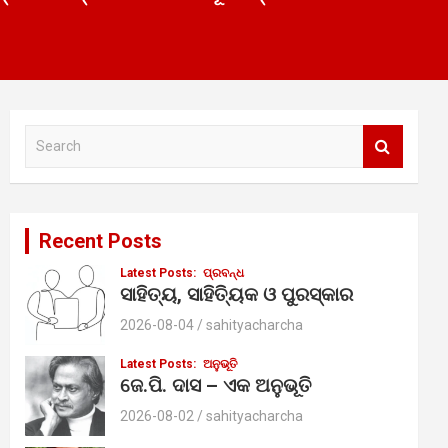
S
e
a
r
c
Recent Posts
h
Latest Posts:
ପ୍ରବନ୍ଧ
ସାହିତ୍ୟ, ସାହିତ୍ୟିକ ଓ ପୁରସ୍କାର
2026-08-04
sahityacharcha
Latest Posts:
ଅନୁଭୂତି
ଜେ.ପି. ଦାସ – ଏକ ଅନୁଭୂତି
2026-08-02
sahityacharcha