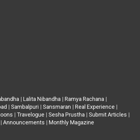
abandha
|
Lalita Nibandha
|
Ramya Rachana
|
bad
|
Sambalpuri
|
Sansmaran
|
Real Experience
|
rtoons
|
Travelogue
|
Sesha Prustha
|
Submit Articles
|
|
Announcements
|
Monthly Magazine