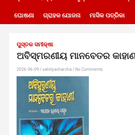
ଘୋଷଣା
ଗ୍ରାହକ ଯୋଜନା
ମାସିକ ପତ୍ରିକା
ପୁସ୍ତକ ସମୀକ୍ଷା
ଅବିସ୍ମରଣୀୟ ମାନବେତର କାହାଣ
2026-06-09
sahityacharcha
No Comments