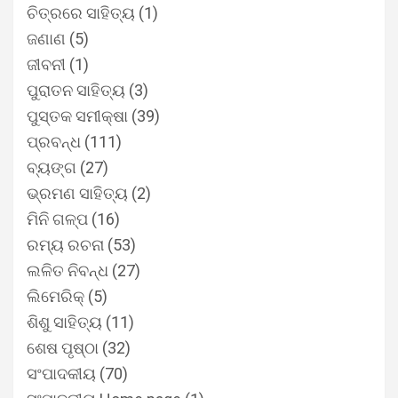
ଚିତ୍ରରେ ସାହିତ୍ୟ
(1)
ଜଣାଣ
(5)
ଜୀବନୀ
(1)
ପୁରାତନ ସାହିତ୍ୟ
(3)
ପୁସ୍ତକ ସମୀକ୍ଷା
(39)
ପ୍ରବନ୍ଧ
(111)
ବ୍ୟଙ୍ଗ
(27)
ଭ୍ରମଣ ସାହିତ୍ୟ
(2)
ମିନି ଗଳ୍ପ
(16)
ରମ୍ୟ ରଚନା
(53)
ଲଳିତ ନିବନ୍ଧ
(27)
ଲିମେରିକ୍
(5)
ଶିଶୁ ସାହିତ୍ୟ
(11)
ଶେଷ ପୃଷ୍ଠା
(32)
ସଂପାଦକୀୟ
(70)