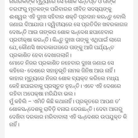
ନାଗରିକଙ୍କ ମୃତ୍ୟୁରେ ସେ ଶୋକ ସନ୍ତପ୍ତ ଓ ତାଙ୍କ
ତରଫରୁ ମୃତକଙ୍କ ପରିବାରର ଜୀବିତ ସଦସ୍ୟଙ୍କୁ
ଈଶ୍ୱର ଏହି ଦୁଃଖ ସହିବାର ଶକ୍ତି ପ୍ରଦାନ କରନ୍ତୁ ବୋଲି
ଜଣାଇ ଦିଆଯାଉ। ଦ୍ୱିତୀୟରେ ସେ ପ୍ରତିଦିନ ଖବରକାଗଜ
ଦେଖନ୍ତି ଆଉ ତାଙ୍କର ଶୋକ ସନ୍ଦେଶ ଛପାହେବାର
ପ୍ରତୀକ୍ଷା କରନ୍ତି। କିନ୍ତୁ ଦୁଃଖ ତାଙ୍କୁ ଏଥିପାଇଁ ଲାଗେ
ଯେ, କୌଣସି ଖବରକାଗଜରେ ତାଙ୍କୁ ଆଜି ପର୍ଯ୍ୟନ୍ତ
ପ୍ରକାଶିତ ହେବା ଦେଖାଗଲାନି।
ମୋତେ ନିଜର ପ୍ରକାଶିତ ନହେବାର ଦୁଃଖ ଜଣାଇ ସେ
କହିଲେ- ଦେଶରେ ସହାନୁଭୂତି ନାମକ ଜିନିଷ ଆଉ ନାହିଁ।
କାହାର ମୃତ୍ୟୁରେ ନିଜର ଶୋକ ବ୍ୟକ୍ତ କରିଲେ ମଧ୍ୟ
କେହି ଛପାଇବାକୁ ପ୍ରସ୍ତୁତ ନୁହନ୍ତି। ଏବେ ଏହି ଦେଶରେ
ରହିବା ଅପେକ୍ଷା ମରିଯିବା ଭଲ।
ମୁଁ କହିଲି – ଏମିତି କିଛି କଥାନାହିଁ। ପ୍ରକୃତରେ ଆପଣ ତ’
ଶୋକସନ୍ଦେଶକୁ ରାବିଡ଼ି ବନାଇ ଦେଉଛନ୍ତି। ଦେବା ଆଗରୁ
ଦେଖିବା ଦରକାର ମରିବାବାଲା ଏହି ସନ୍ଦେଶର ଉପଯୁକ୍ତ କି
ନାହିଁ।