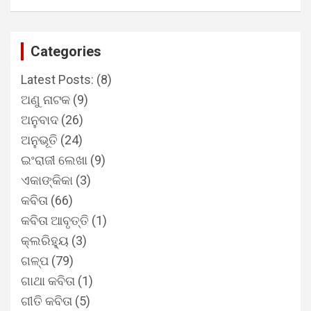
Categories
Latest Posts:
(8)
ଅଣୁ ନାଟକ
(9)
ଅନୁବାଦ
(26)
ଅନୁଭୂତି
(24)
ଇଂରାଜୀ ଲେଖା
(9)
ଏକାଙ୍କିକା
(3)
କବିତା
(66)
କବିତା ଆବୃତ୍ତି
(1)
କ୍ଲରିହ୍ୟୁ
(3)
ଗଳ୍ପ
(79)
ଗାଥା କବିତା
(1)
ଗୀତି କବିତା
(5)