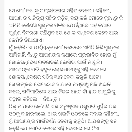
ସେ ମୋ’ କଥାକୁ ଗମ୍ଭୀରତାର ସହିତ ନେଲେ। କହିଲେ,
ଆପଣ ତ ସାହିତ୍ୟ ସହିତ ଜଡ଼ିତ, ଦୟାକରି ମୋତେ କୁହନ୍ତୁ କି
ଏମିତି କୌଣସି ପୁସ୍ତକ ମିଳିବ ଯେଉଁଥିରେ ଏହି କଥାର
ପୂର୍ଣ୍ଣ ବିବରଣୀ ରହିଥିବ ଯେ ଶୋକ-ସନ୍ଦେଶ କେବେ ଆଉ
କେମିତି ଦିଆଯାଏ।
ମୁଁ କହିଲି- ଏ ପର୍ଯ୍ୟନ୍ତ ମୋ’ ନଜରରେ ଏମିତି କିଛି ପୁସ୍ତକ
ଆସିନାହିଁ; କିନ୍ତୁ ଆପଣଙ୍କ କଥାରେ ପ୍ରଭାବିତ ହୋଇ ମୁଁ
ଶୋକସନ୍ଦେଶ ରଚନାବଳୀ ଲେଖିବା ପାଇଁ ଭାବୁଛି।
ଆପଣଙ୍କ ପରି ବହୁତ ଲୋକମାନଙ୍କୁ ଏହି ଦେଶରେ
ଶୋକସନ୍ଦେଶର ସଠିକ୍‍ ଜ୍ଞାନ ଦେବା ଜରୁରି ଅଟେ।
ସେ ତାଙ୍କର ଛୋଟଛୋଟ ହାତରେ ତମ୍ବାଖୁ ମଳି ଖଇନି
କଲେ, ତାଳିମାରିଲେ ଆଉ ନିଜର ଛୋଟ ବାଁ ହାତ ପାପୁଲିକୁ
ବଢ଼ାଇ କହିଲେ – ନିଅନ୍ତୁ।
ଠିକ୍‍ ତା’ପରେ କୌଣସି ଏକ ଚତୁଷ୍ପଦ ପଶୁପରି ମୁହଁର ତଳ
ଓଠକୁ ବାହାରକଲେ, ଆଉ ଖଇନି ଓଠତଳେ ଦବାଇ କହିଲେ,
ମୁଁ ଆପଣଙ୍କ ମାର୍ଗଦର୍ଶନ ନେବାକୁ ଚାହୁଁଛି। ଆପଣଙ୍କୁ ସତ
କହୁଛି ଯେ ମୋ’ର କେବଳ ଏହି ଦେଶରେ ଗୋଟିଏ