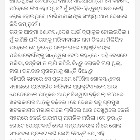
ହୋଇଥିଲେ ଶବଯାତ୍ରା ବାହାରି ସାରିଥାଆନ୍ତା। ସେ କହିଲେ,
ତା’ହେଲେ କିଏ ହୋଇଥିବ? ମୁଁ କହିଲି- ହିନ୍ଦୁସ୍ଥାନର କେହି
ଲୋକ ହୋଇଥିବେ। ମରିବାବାଲାଙ୍କ ସଂଖ୍ୟା ଆମ ଦେଶରେ
କିଛି କମ୍‍ ନୁହେଁ।
ତାଙ୍କ ଆତ୍ମା ଶୋକସନ୍ଦେଶ ପାଇଁ ବ୍ୟାକୁଳ ହୋଇଉଠିଲା।
ମୁଁ ଜାଣିଛି ଯଦି ତାଙ୍କୁ ମରିବାବାଲାର ନାମ ଠିକଣା ମିଳିଯିବ
ତାହେଲେ ସେ ତୁରନ୍ତ ତାଙ୍କ ଘରେ ପହଞ୍ଚି ତାଙ୍କ
ପରିବାରବର୍ଗଙ୍କୁ ସାନ୍ତ୍ୱନା ଦେଇ କହନ୍ତେ- ଏହି ଦେଶରେ
ମରିବା, ବଞ୍ଚିବା ତ ଲାଗି ରହିଛି, କିନ୍ତୁ ଲୋକଟି ହୀରା ଥିଲା,
ହୀରା। ଭଗବାନ ମୃତାତ୍ମାକୁ ଶାନ୍ତି ଦିଅନ୍ତୁ।
ଏହିପରି ଭାବରେ ସେ ପ୍ରଥମେ ମୌଖିକ ଶୋକସନ୍ଦେଶ
ସମାଜରେ ପ୍ରସାରିତ କରିବାର ପ୍ରାକ୍ଟିସ କଲେ ଆଉ
ଯେତେବେଳେ ତାଙ୍କର ଆତ୍ମବିଶ୍ୱାସ ବଢ଼ିଗଲା ତା’ପରେ
ଖବରକାଗଜ ଆଡ଼କୁ ବଢ଼ିଲେ। ସେ ଦେଶର ସବୁ ପ୍ରମୁଖ
ଖବରକାଗଜ ମଗାଇବାରେ ଲାଗିଲେ ଆଉ ଦେଖୁଥିଲେ କେଉଁ
ସହରରେ କେଉଁ ଭାରତୀୟ ନାଗରିକ ମରିଲା। ସେ ତୁରନ୍ତ
ଗୋଟେ ପୋଷ୍ଟକାର୍ଡ ନେଇ ସମ୍ପାଦକଙ୍କ ନାଁରେ ଶୋକ
ସଂବେଦନା ପ୍ରକଟ କରି ଲେଖି ଦିଅନ୍ତି ଯେ, ଏହି