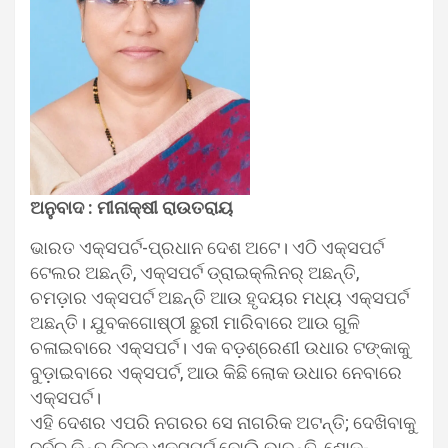
ଅନୁବାଦ : ମୀନାକ୍ଷୀ ରାଉତରାୟ
ଭାରତ ଏକ୍ସପର୍ଟ-ପ୍ରଧାନ ଦେଶ ଅଟେ। ଏଠି ଏକ୍ସପର୍ଟ
ଟେଲର ଅଛନ୍ତି, ଏକ୍ସପର୍ଟ ଡ୍ରାଇକ୍ଲିନର୍‍ ଅଛନ୍ତି,
ଚମଡ଼ାର ଏକ୍ସପର୍ଟ ଅଛନ୍ତି ଆଉ ହୃଦୟର ମଧ୍ୟ ଏକ୍ସପର୍ଟ
ଅଛନ୍ତି। ଯୁବକଗୋଷ୍ଠୀ ଛୁରୀ ମାରିବାରେ ଆଉ ଗୁଳି
ଚଳାଇବାରେ ଏକ୍ସପର୍ଟ। ଏକ ବଡ଼ଶ୍ରେଣୀ ଉଧାର ଟଙ୍କାକୁ
ବୁଡ଼ାଇବାରେ ଏକ୍ସପର୍ଟ, ଆଉ କିଛି ଲୋକ ଉଧାର ନେବାରେ
ଏକ୍ସପର୍ଟ।
ଏହି ଦେଶର ଏପରି ନଗରର ସେ ନାଗରିକ ଅଟନ୍ତି; ଦେଖିବାକୁ
ଦୁର୍ବଳ କିନ୍ତୁ ନିଜକୁ ଏକ୍ସପର୍ଟ ବୋଲି ଭାବନ୍ତି, ଶୋକ-