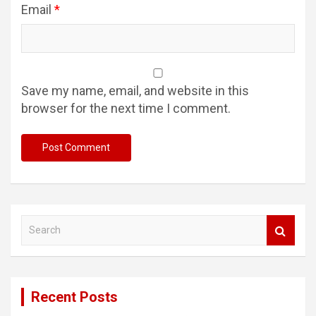
Email
*
Save my name, email, and website in this
browser for the next time I comment.
S
e
a
r
c
Recent Posts
h