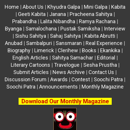
Home
|
About Us
|
Khyudra Galpa
|
Mini Galpa
|
Kabita
|
Geeti Kabita
|
Janana
|
Pracheena Sahitya
|
Prabandha
|
Lalita Nibandha
|
Ramya Rachana
|
Byanga
|
Samalochana
|
Pustak Samiksha
|
Interview
|
Sishu Sahitya
|
Sahaj Sahitya
|
Kabita Abrutti
|
Anubad
|
Sambalpuri
|
Sansmaran
|
Real Experience
|
Biography
|
Limerick
|
Clerihew
|
Books
|
Ekankika
|
English Articles
|
Sahitya Samachar
|
Editorial
|
Literary Cartoons
|
Travelogue
|
Sesha Prustha
|
Submit Articles
|
News Archive
|
Contact Us
|
Discussion Forum
|
Awards
|
Contest
|
Soochi Patra
|
Soochi Patra
|
Announcements
|
Monthly Magazine
Download Our Monthly Magazine