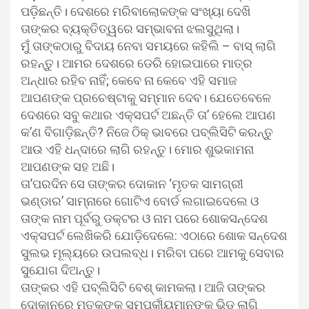
ପଡ଼ିଛନ୍ତି। ଦେଶରେ ମରିବାଲୋକଙ୍କ ସଂଖ୍ୟା ଦେଖି
ତାଙ୍କର ବ୍ୟକ୍ତିତ୍ୱରେ ସମ୍ଭାବନା ଝଲସୁଥିଲା।
ମୁଁ ତାଙ୍କଠାରୁ ବିଦାୟ ନେବା ସମୟରେ କହିଲି – ବାସ୍‍ ଲାଗି
ରହନ୍ତୁ। ଆମର ଦେଶରେ ଡେରି ହୋଇପାରେ ମାତ୍ର
ଅନ୍ଧାର ରହିବ ନାହିଁ; କେବେ ନା କେବେ ଏହି ସମାଜ
ଆପଣଙ୍କ ପ୍ରଚେଷ୍ଟାକୁ ସମ୍ମାନ ଦେବ। ଯେତେବେଳେ
ଦେଶରେ ସବୁ କଥାର ଏକ୍ସପର୍ଟ ଅଛନ୍ତି ତା’ ହେଲେ ଆପଣ
କ’ଣ ବିଗାଡ଼ିଛନ୍ତି? ନିଜେ ଠିକ୍‍ ଭାବରେ ପବ୍ଲିସିଟି କରନ୍ତୁ
ଆଉ ଏହି ଧନ୍ଦାରେ ଲାଗି ରହନ୍ତୁ। ମୋର ଶୁଭକାମନା
ଆପଣଙ୍କ ସହ ଅଛି।
ତା’ପରଦିନ ସେ ତାଙ୍କର ଦୋକାନ ‘ମୃତକ ସାମଗ୍ରୀ
ଭଣ୍ଡାର’ ସାମ୍ନାରେ ଗୋଟିଏ ବୋର୍ଡ ଲଗାଇଦେଲେ ଓ
ତାଙ୍କ ନାମ ପୂର୍ବରୁ ଡକ୍ଟର ଓ ନାମ ପରେ ଶୋକସନ୍ଦେଶ
ଏକ୍ସପର୍ଟ ଲେଖିକରି ଯୋଡ଼ିଦେଲେ: ଏଠାରେ ଶୋକ ସନ୍ଦେଶ
ସୁଲଭ ମୂଲ୍ୟରେ ଉପଲବ୍ଧ। ମରିବା ପରେ ଆମକୁ ସେବାର
ସୁଯୋଗ ଦିଅନ୍ତୁ।
ତାଙ୍କର ଏହି ପବ୍ଲିସିଟି ବେଶ୍‍ କାମକଲା। ଆଜି ତାଙ୍କର
ଦୋକାନରେ ମୃତକଙ୍କ ସମ୍ପର୍କୀୟମାନଙ୍କ ଭିଡ଼ ଲାଗି