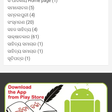
ସଂପାଦକୀୟ Home page
(1)
ସମାଲୋଚନା
(5)
ସମ୍ବଲପୁରୀ
(4)
ସଂସ୍ମରଣ
(20)
ସହଜ ସାହିତ୍ୟ
(4)
ସାକ୍ଷାତକାର
(61)
ସାହିତ୍ୟ ସମାଚାର
(1)
ସାହିତ୍ୟ ସମାଚାର
(1)
ସୂଚିପତ୍ର
(1)