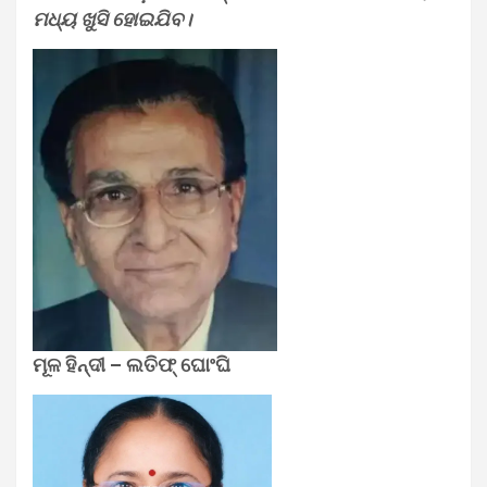
ମଧ୍ୟ ଖୁସି ହୋଇଯିବ।
ମୂଳ ହିନ୍ଦୀ – ଲତିଫ୍‍ ଘୋଂଘି