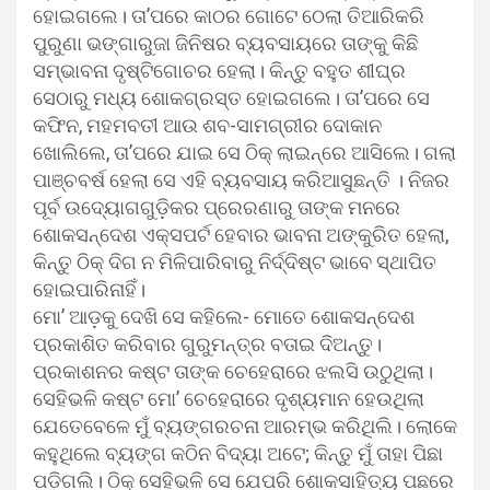
ହୋଇଗଲେ। ତା’ପରେ କାଠର ଗୋଟେ ଠେଲା ତିଆରିକରି
ପୁରୁଣା ଭଙ୍ଗାରୁଜା ଜିନିଷର ବ୍ୟବସାୟରେ ତାଙ୍କୁ କିଛି
ସମ୍ଭାବନା ଦୃଷ୍ଟିଗୋଚର ହେଲା। କିନ୍ତୁ ବହୁତ ଶୀଘ୍ର
ସେଠାରୁ ମଧ୍ୟ ଶୋକଗ୍ରସ୍ତ ହୋଇଗଲେ। ତା’ପରେ ସେ
କଫିନ, ମହମବତୀ ଆଉ ଶବ-ସାମଗ୍ରୀର ଦୋକାନ
ଖୋଲିଲେ, ତା’ପରେ ଯାଇ ସେ ଠିକ୍‍ ଲାଇନ୍‌ରେ ଆସିଲେ। ଗଲା
ପାଞ୍ଚବର୍ଷ ହେଲା ସେ ଏହି ବ୍ୟବସାୟ କରିଆସୁଛନ୍ତି । ନିଜର
ପୂର୍ବ ଉଦ୍ୟୋଗଗୁଡ଼ିକର ପ୍ରେରଣାରୁ ତାଙ୍କ ମନରେ
ଶୋକସନ୍ଦେଶ ଏକ୍ସପର୍ଟ ହେବାର ଭାବନା ଅଙ୍କୁରିତ ହେଲା,
କିନ୍ତୁ ଠିକ୍‍ ଦିଗ ନ ମିଳିପାରିବାରୁ ନିର୍ଦ୍ଦିଷ୍ଟ ଭାବେ ସ୍ଥାପିତ
ହୋଇପାରିନାହିଁ।
ମୋ’ ଆଡ଼କୁ ଦେଖି ସେ କହିଲେ- ମୋତେ ଶୋକସନ୍ଦେଶ
ପ୍ରକାଶିତ କରିବାର ଗୁରୁମନ୍ତ୍ର ବତାଇ ଦିଅନ୍ତୁ।
ପ୍ରକାଶନର କଷ୍ଟ ତାଙ୍କ ଚେହେରାରେ ଝଲସି ଉଠୁଥିଲା।
ସେହିଭଳି କଷ୍ଟ ମୋ’ ଚେହେରାରେ ଦୃଶ୍ୟମାନ ହେଉଥିଲା
ଯେତେବେଳେ ମୁଁ ବ୍ୟଙ୍ଗରଚନା ଆରମ୍ଭ କରିଥିଲି। ଲୋକେ
କହୁଥିଲେ ବ୍ୟଙ୍ଗ କଠିନ ବିଦ୍ୟା ଅଟେ; କିନ୍ତୁ ମୁଁ ତାହା ପିଛା
ପଡ଼ିଗଲି। ଠିକ୍‍ ସେହିଭଳି ସେ ଯେପରି ଶୋକସାହିତ୍ୟ ପଛରେ