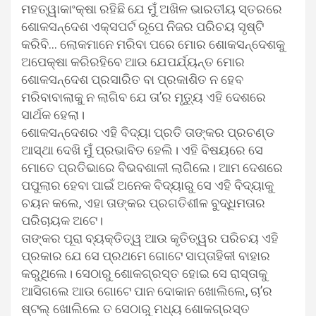
ମହତ୍ୱାକାଂକ୍ଷା ରହିଛି ଯେ ମୁଁ ଅଖିଳ ଭାରତୀୟ ସ୍ତରରେ
ଶୋକସନ୍ଦେଶ ଏକ୍ସପର୍ଟ ରୂପେ ନିଜର ପରିଚୟ ସୃଷ୍ଟି
କରିବି… ଲୋକମାନେ ମରିବା ପରେ ମୋର ଶୋକସନ୍ଦେଶକୁ
ଅପେକ୍ଷା କରିରହିବେ ଆଉ ଯେପର୍ଯ୍ୟନ୍ତ ମୋର
ଶୋକସନ୍ଦେଶ ପ୍ରସାରିତ ବା ପ୍ରକାଶିତ ନ ହେବ
ମରିବାବାଲାକୁ ନ ଲାଗିବ ଯେ ତା’ର ମୃତ୍ୟୁ ଏହି ଦେଶରେ
ସାର୍ଥକ ହେଲା।
ଶୋକସନ୍ଦେଶର ଏହି ବିଦ୍ୟା ପ୍ରତି ତାଙ୍କର ପ୍ରଚଣ୍ଡ
ଆସ୍ଥା ଦେଖି ମୁଁ ପ୍ରଭାବିତ ହେଲି। ଏହି ବିଷୟରେ ସେ
ମୋତେ ପ୍ରତିଭାରେ ବିଭବଶାଳୀ ଲାଗିଲେ। ଆମ ଦେଶରେ
ପପୁଲାର ହେବା ପାଇଁ ଅନେକ ବିଦ୍ୟାରୁ ସେ ଏହି ବିଦ୍ୟାକୁ
ଚୟନ କଲେ, ଏହା ତାଙ୍କର ପ୍ରଗତିଶୀଳ ବୁଦ୍ଧିମତାର
ପରିଚାୟକ ଅଟେ।
ତାଙ୍କର ପୂରା ବ୍ୟକ୍ତିତ୍ୱ ଆଉ କୃତିତ୍ୱର ପରିଚୟ ଏହି
ପ୍ରକାର ଯେ ସେ ପ୍ରଥମେ ଗୋଟେ ସାପ୍ତାହିକୀ ବାହାର
କରୁଥିଲେ। ସେଠାରୁ ଶୋକଗ୍ରସ୍ତ ହୋଇ ସେ ରାସ୍ତାକୁ
ଆସିଗଲେ ଆଉ ଗୋଟେ ପାନ ଦୋକାନ ଖୋଲିଲେ, ଚା’ର
ଷ୍ଟଲ୍ ଖୋଲିଲେ ତ ସେଠାରୁ ମଧ୍ୟ ଶୋକଗ୍ରସ୍ତ