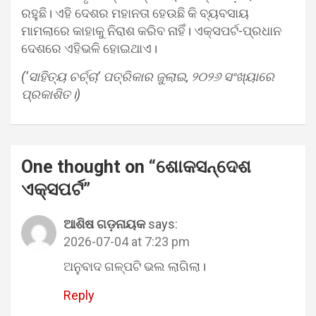
ରହୁଛି। ଏହି ଦେଶର ମହାନତା ହେଉଛି କି ବ୍ୟବସାୟ
ମାମଲାରେ କାହାକୁ ନିରାଶ କରିବ ନାହିଁ। ଏକ୍ସପର୍ଟ-ପ୍ରଧାନ
ଦେଶରେ ଏହିଭଳି ହୋଇଥାଏ।
(‘ସାହିତ୍ୟ ଚର୍ଚ୍ଚା’ ପତ୍ରିକାର ଜୁଲାଇ, ୨୦୨୬ ସଂଖ୍ୟାରେ
ପ୍ରକାଶିତ।)
One thought on “
ଶୋକସନ୍ଦେଶ
ଏକ୍ସପର୍ଟ
”
ଆଶିଷ ଗଡ଼ନାୟକ
says:
2026-07-04 at 7:23 pm
ଅନୁବାଦ ଗଳ୍ପଟି ଭଲ ଲାଗିଲା।
Reply