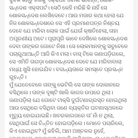
ସନ୍ଦେଶ ଏକ୍ସପର୍ଟ। ସେଠି କେହି ମରିଛି କି ନାହିଁ ସେ
ଶୋକସନ୍ଦେଶ ଲେଖିଦେବେ। ଆଉ ମଜାର କଥା ହେଲା ଯେ
ନିଜ ଶୋକସନ୍ଦେଶରେ ସେ ଏହି ପ୍ରମାଣପତ୍ର ନିଶ୍ଚୟ
ଦେବେ ଯେ ମରିବା ଲୋକ ପାଇଁ ଯେଉଁ କ୍ଷତିହେଲା, ତାହା
ଅପୂରଣୀୟ ଅଟେ। ପୂରାପୂରି ଭାବେ ଦେଖିଲେ ଶୋକସନ୍ଦେଶ
ଦେବା ତାଙ୍କର ଗୋଟେ ନିଶା। ସେ ଲୋକମାନଙ୍କୁ ସବୁବେଳେ
ପଚାରୁଥାଆନ୍ତି ଆଜି କିଏ ମଲା। ବାସ୍‍ ଟିକେ ଜଣାପଡ଼ିଗଲେ,
ସେ ଏମିତି ତାଗଡ଼ା ଶୋକସନ୍ଦେଶ ଦେବେ ଯେ ମରିବାବାଲା
ମଧ୍ୟ ଖୁସି ହୋଇଯିବ। ବଦାନ୍ୟତାରେ ସମସ୍ତେ ପ୍ରସନ୍ନ
ରୁହନ୍ତି।
ମୁଁ ଯେତେବେଳେ ତାଙ୍କୁ ଭେଟିଲି ସେ ତାଙ୍କ ଦୋକାନରେ
ବସିଥିଲେ। ତାଙ୍କ ଦୃଷ୍ଟି ଖାଲି କାଗଜ ଉପରେ ଥିଲା।
ଜଣାପଡ଼ିଲା ଯେ ଗୋଟେ ଟାକ୍ସି ଦୁର୍ଘଟଣାଗ୍ରସ୍ତ ହୋଇଥିଲା
ଆଉ ସେଥିରେ ବସିଥିବା ଜଣେ ବ୍ୟକ୍ତିର ଘଟଣାସ୍ଥଳରେ
ମୃତ୍ୟୁ ହୋଇଯାଇଛି। ଖବରକାଗଜରେ ତା’ ନାଁ ନ ଥିଲା,
ସେଥିପାଇଁ ସେ ଚିନ୍ତିତ ହୋଇପଡ଼ିଲେ। ମୋତେ ପଚାରିଲେ,
କିଏ ହୋଇଥିବ? ମୁଁ କହିଲି, ଆମ ଅଞ୍ଚଳର ନୁହେଁ,