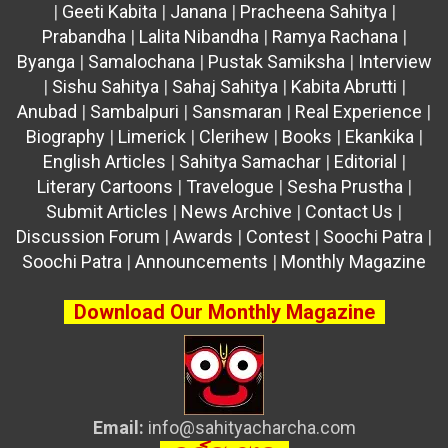
|
Geeti Kabita
|
Janana
|
Pracheena Sahitya
|
Prabandha
|
Lalita Nibandha
|
Ramya Rachana
|
Byanga
|
Samalochana
|
Pustak Samiksha
|
Interview
|
Sishu Sahitya
|
Sahaj Sahitya
|
Kabita Abrutti
|
Anubad
|
Sambalpuri
|
Sansmaran
|
Real Experience
|
Biography
|
Limerick
|
Clerihew
|
Books
|
Ekankika
|
English Articles
|
Sahitya Samachar
|
Editorial
|
Literary Cartoons
|
Travelogue
|
Sesha Prustha
|
Submit Articles
|
News Archive
|
Contact Us
|
Discussion Forum
|
Awards
|
Contest
|
Soochi Patra
|
Soochi Patra
|
Announcements
|
Monthly Magazine
Download Our Monthly Magazine
Email:
info@sahityacharcha.com