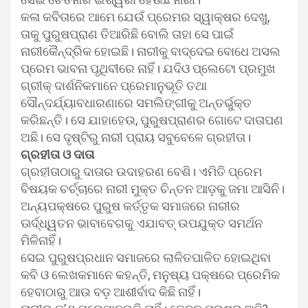
କଳା କବିତାରେ ଆମେ ଯେଉଁ ପ୍ରେମର ସ୍ୱାକ୍ଷର ଦେଖୁ,
ତାକୁ ପୁରୁଷପ୍ରାଣ ତିଆରିଛି ବୋଲି ତାହା ସେ ପାଇଁ
ନାରୀକୈନ୍ଦ୍ରିକ ହୋଇଛି। ନାରୀକୁ ବାଦ୍‌ଦେଇ ବୋଧେ ଅସଲ
ପ୍ରେମ ଭାବନା ପୃଥିବୀରେ ନାହିଁ। ଯଦିଓ ପ୍ଲେଟୋ ପ୍ରମୁଖ
ଗ୍ରୀକ୍ ଦାର୍ଶନିକମାନେ ପ୍ରେମାନୁଭୂତି ତଥା
ସୌନ୍ଦର୍ଯ୍ୟାବଧାରଣାରେ ସମଲିଙ୍ଗୀକୁ ଅନ୍ତର୍ଭୁକ୍ତ
କରିଛନ୍ତି। ସେ ଯାହାହେଉ, ପୁରୁଷପ୍ରାଣର ଗୋଟେ ଦାତାପଣ
ଅଛି। ସେ ଦୃଷ୍ଟିରୁ ନାରୀ ପ୍ରାୟ ସବୁବେଳେ ଗ୍ରହୀତା।
ଗ୍ରହୀତା ଓ ଦାତା
ଗ୍ରହୀତାଠାରୁ ଦାତାର ଉଦାହରଣ ବେଶି। ଏମିତି ପ୍ରେମ
ବିଷୟକ ଚର୍ଚ୍ଚାରେ ନାରୀ ମୁକ୍ତ ଚିନ୍ତନ ଆଡ଼କୁ ଜମା ଆସିନି।
ଅନ୍ୟପକ୍ଷରେ ପୁରୁଷ କର୍ତ୍ତୃକ ସମାଜରେ ନାରୀର
ଊର୍ଦ୍ଧ୍ୱତନ ଭାବାବେଗକୁ ଏଯାବତ୍ ଉପଯୁକ୍ତ ସମର୍ଥନ
ମିଳିନାହିଁ।
ସେଇ ପୁରୁଷପ୍ରଧାନ ସମାଜରେ ଲାଳିତପାଳିତ ହୋଇଥିବା
କବି ଓ ଲେଖକମାନେ କହନ୍ତି, ମନୁଷ୍ୟ ପକ୍ଷରେ ପ୍ରେମିକ
ହେବାଠାରୁ ଆଉ ବଡ଼ ଆଶୀର୍ବାଦ କିଛି ନାହିଁ।