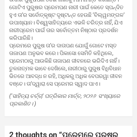
ଗୋଟିଏ ପୁରୁଷର ପ୍ରେମପଣ ନାରୀ ପାଇଁ କେତେ ସ୍ପନ୍ଦିତ
ହୁଏ ତା’ର ସର୍ବୋତ୍କୃଷ୍ଟ ଦୃଷ୍ଟାନ୍ତ ହେଉଛି ‘ବିଲ୍ୱମଙ୍ଗଳ’
ଉପାଖ୍ୟାନ। ବିଶ୍ୱସାହିତ୍ୟରେ ଏଭଳି ଚରିତ୍ର ନାହିଁ, ଯିଏ
ନାରୀପ୍ରେମ ପାଇଁ ତାର ସର୍ବୋତ୍ତମ ନିଷ୍ଠାର ପ୍ରଦର୍ଶନ
କରିପାରିଛି।
ପ୍ରେମରେ ପୁରୁଷ ତା’ର ଦାତାପଣ ଯୋଗୁଁ ଗୋଟେ ମସ୍ତ
ତାଜାପଣ ଅନୁଭବ କରେ। ପିକାସୋ ସେମିତି କହିଥିଲେ,
ପ୍ରେମଠାରୁ ଆଉକିଛି ତାଜାପଣ ଜୀବନରେ ଭରିଦିଏ ନାହିଁ।
ତୁଳନାତ୍ମକ ଭାବେ ଦେଖିଲେ, ନାରୀଠାରୁ ପୁରୁଷ ବିଧିବିଧାନ
ଭିତରେ ଆବଦ୍ଧ ନ ରହି, ଅଧିକରୁ ଅଧିକ ବେପରୱା ଜୀବନ
ବଞ୍ଚେ। ତା’ଦ୍ୱାରା ସେ ପ୍ରେମର ସ୍ୱାଦ ପାଏ।
(‘ସାହିତ୍ୟ ଚର୍ଚ୍ଚା’ ପତ୍ରିକାର ମାର୍ଚ୍ଚ, ୨୦୨୬ ସଂଖ୍ୟାରେ
ପ୍ରକାଶିତ। )
2 thoughts on “
ପ୍ରେମରେ ପୁରୁଷର