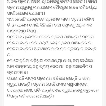
ଅସଲ ପ୍ରେମ ଅସଲ ପ୍ରେମିକକୁ କବିଟିଏ କରିଦିଏ। ସମର୍ଥ
ପ୍ରେମୀପୁରୁଷକୁ ନାରୀପ୍ରେମ ବୌଦ୍ଧିକ ଜୀବନ ପରିଚର୍ଯ୍ୟା
ପାଇଁ ଖୋରାକ ଯୋଗାଏ।
ଏହା ହେଉଛି ପ୍ରକୃତରେ ପ୍ରେମର ଲାଭ। ପ୍ରେମ କରିବା
ଭିନ୍ନ ପ୍ରେମ ବୋଲି କିଛିନାହିଁ। ତାହା ଅଧିକରୁ ଅଧିକ ଏକ
ଆତ୍ମନିଷ୍ଠ ବିଷୟ।
ପ୍ରେମିକ ପ୍ରେମିକା କେବଳ ପ୍ରେମ ପାଆନ୍ତି ଓ ପ୍ରେମ
ଦେଇପାରନ୍ତି। ପତି-ପତ୍ନୀ କେହି ପ୍ରେମ ପାଆନ୍ତିନି କି
ଦେଇପାରନ୍ତିନି। ଅଯଥାରେ ଖାଲି ଚାପ ପ୍ରୟୋଗ କରନ୍ତି
ଯା।
ଗୋଟେ ଶୁଖିଲା ପଡ଼ିଥିବା ନଦୀଶଯ୍ୟା ଯାହା, କମ୍ ବେଶିରେ
ଆମ ଦାମ୍ପତ୍ୟ ସବୁ ପ୍ରାୟ ସେଇଆ। ବଡ଼ ଅନାକର୍ଷିତ ଓ
ପ୍ରବାହହୀନ।
ଉଭୟ ପତି-ପତ୍ନୀ ପ୍ରେମର ସର୍ବନାଶ କରନ୍ତି ଓ ତା’ର
ମୃତ୍ୟୁ ଘଟାନ୍ତି। ପ୍ରେମ ଯେଉଁ ଅମାପ ସ୍ୱାଧୀନତାର
ଅପେକ୍ଷା ରଖେ, ପତି-ପତ୍ନୀ ସେଇ ସ୍ୱାଧୀନତାକୁ ସବୁବେଳେ
ବିପନ୍ନ କରିବାରେ ଲାଗିଥାନ୍ତି।