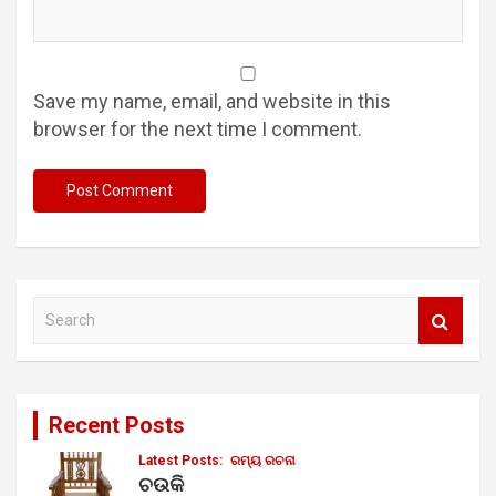
Save my name, email, and website in this
browser for the next time I comment.
S
e
a
r
c
Recent Posts
h
Latest Posts:
ରମ୍ୟ ରଚନା
ଚଉକି