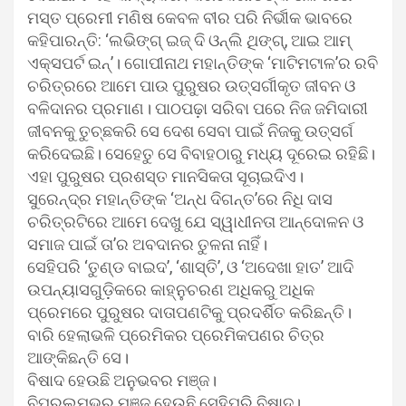
ମସ୍ତ ପ୍ରେମୀ ମଣିଷ କେବଳ ବୀର ପରି ନିର୍ଭୀକ ଭାବରେ
କହିପାରନ୍ତି: ‘ଲଭିଙ୍ଗ୍ ଇଜ୍ ଦି ଓନ୍‌ଲି ଥିଙ୍ଗ୍‌, ଆଇ ଆମ୍
ଏକ୍ସପର୍ଟ ଇନ୍‌’। ଗୋପୀନାଥ ମହାନ୍ତିଙ୍କ ‘ମାଟିମଟାଳ’ର ରବି
ଚରିତ୍ରରେ ଆମେ ପାଉ ପୁରୁଷର ଉତ୍ସର୍ଗୀକୃତ ଜୀବନ ଓ
ବଳିଦାନର ପ୍ରମାଣ। ପାଠପଢ଼ା ସରିବା ପରେ ନିଜ ଜମିଦାରୀ
ଜୀବନକୁ ତୁଚ୍ଛକରି ସେ ଦେଶ ସେବା ପାଇଁ ନିଜକୁ ଉତ୍ସର୍ଗ
କରିଦେଇଛି। ସେହେତୁ ସେ ବିବାହଠାରୁ ମଧ୍ୟ ଦୂରେଇ ରହିଛି।
ଏହା ପୁରୁଷର ପ୍ରଶସ୍ତ ମାନସିକତା ସୂଚାଇଦିଏ।
ସୁରେନ୍ଦ୍ର ମହାନ୍ତିଙ୍କ ‘ଅନ୍ଧ ଦିଗନ୍ତ’ରେ ନିଧି ଦାସ
ଚରିତ୍ରଟିରେ ଆମେ ଦେଖୁ ଯେ ସ୍ୱାଧୀନତା ଆନ୍ଦୋଳନ ଓ
ସମାଜ ପାଇଁ ତା’ର ଅବଦାନର ତୁଳନା ନାହିଁ।
ସେହିପରି ‘ତୁଣ୍ଡ ବାଇଦ’, ‘ଶାସ୍ତି’, ଓ ‘ଅଦେଖା ହାତ’ ଆଦି
ଉପନ୍ୟାସଗୁଡ଼ିକରେ କାହ୍ନୁଚରଣ ଅଧିକରୁ ଅଧିକ
ପ୍ରେମରେ ପୁରୁଷର ଦାତାପଣଟିକୁ ପ୍ରଦର୍ଶିତ କରିଛନ୍ତି।
ବାରି ହେଲାଭଳି ପ୍ରେମିକର ପ୍ରେମିକପଣର ଚିତ୍ର
ଆଙ୍କିଛନ୍ତି ସେ।
ବିଷାଦ ହେଉଛି ଅନୁଭବର ମଞ୍ଜ।
ବିପ୍ରଲମ୍ଭର ମଞ୍ଜ ହେଉଛି ସେହିପରି ବିଷାଦ।