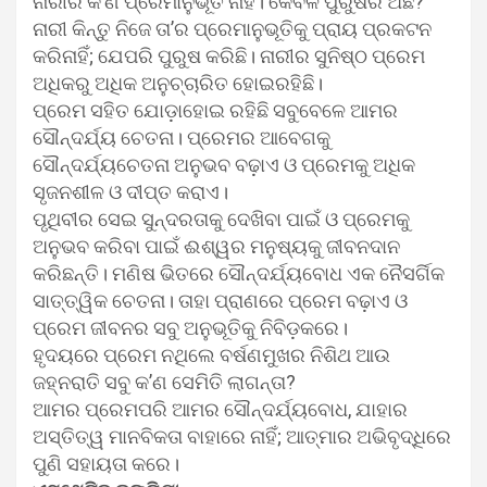
ନାରୀର କ’ଣ ପ୍ରେମାନୁଭୂତି ନାହିଁ। କେବଳ ପୁରୁଷର ଅଛି?
ନାରୀ କିନ୍ତୁ ନିଜେ ତା’ର ପ୍ରେମାନୁଭୂତିକୁ ପ୍ରାୟ ପ୍ରକଟନ
କରିନାହିଁ; ଯେପରି ପୁରୁଷ କରିଛି। ନାରୀର ସୁନିଷ୍ଠ ପ୍ରେମ
ଅଧିକରୁ ଅଧିକ ଅନୁଚ୍ଚାରିତ ହୋଇରହିଛି।
ପ୍ରେମ ସହିତ ଯୋଡ଼ାହୋଇ ରହିଛି ସବୁବେଳେ ଆମର
ସୌନ୍ଦର୍ଯ୍ୟ ଚେତନା। ପ୍ରେମର ଆବେଗକୁ
ସୌନ୍ଦର୍ଯ୍ୟଚେତନା ଅନୁଭବ ବଢ଼ାଏ ଓ ପ୍ରେମକୁ ଅଧିକ
ସୃଜନଶୀଳ ଓ ଦୀପ୍ତ କରାଏ।
ପୃଥିବୀର ସେଇ ସୁନ୍ଦରତାକୁ ଦେଖିବା ପାଇଁ ଓ ପ୍ରେମକୁ
ଅନୁଭବ କରିବା ପାଇଁ ଈଶ୍ୱର ମନୁଷ୍ୟକୁ ଜୀବନଦାନ
କରିଛନ୍ତି। ମଣିଷ ଭିତରେ ସୌନ୍ଦର୍ଯ୍ୟବୋଧ ଏକ ନୈସର୍ଗିକ
ସାତ୍ତ୍ୱିକ ଚେତନା। ତାହା ପ୍ରାଣରେ ପ୍ରେମ ବଢ଼ାଏ ଓ
ପ୍ରେମ ଜୀବନର ସବୁ ଅନୁଭୂତିକୁ ନିବିଡ଼କରେ।
ହୃଦୟରେ ପ୍ରେମ ନଥିଲେ ବର୍ଷଣମୁଖର ନିଶିଥ ଆଉ
ଜହ୍ନରାତି ସବୁ କ’ଣ ସେମିତି ଲାଗନ୍ତା?
ଆମର ପ୍ରେମପରି ଆମର ସୌନ୍ଦର୍ଯ୍ୟବୋଧ, ଯାହାର
ଅସ୍ତିତ୍ୱ ମାନବିକତା ବାହାରେ ନାହିଁ; ଆତ୍ମାର ଅଭିବୃଦ୍ଧିରେ
ପୁଣି ସହାୟତା କରେ।