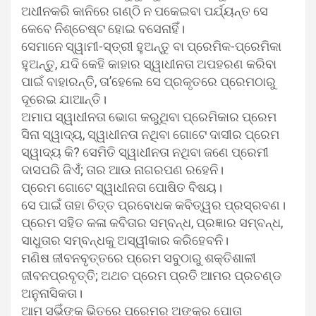
ଅଧୀନକରି କାନିରେ ଗଣ୍ଠି ନ ପକେଇବା ପର୍ଯ୍ୟନ୍ତ ସେ
କେବେ ନିଶ୍ଚେଷ୍ଟ ହୋଇ ବସେନାହିଁ।
ସେମାନେ ସ୍ୱାମୀ-ସ୍ତ୍ରୀ ହୁଅନ୍ତୁ ବା ପ୍ରେମିକ-ପ୍ରେମିକା
ହୁଅନ୍ତୁ, ଯଦି କେହି କାହାର ସ୍ୱାଧୀନତା ଅପହରଣ କରିବା
ପାଇଁ ବାହାରନ୍ତି, ତା’ହେଲେ ସେ ପ୍ରକୃତରେ ପ୍ରେମଠାରୁ
ଦୂରେଇ ଯାଆନ୍ତି।
ଅମାପ ସ୍ୱାଧୀନତା ଭୋଗ କରୁଥିବା ପ୍ରେମିକାର ପ୍ରେମ
ସିନା ସ୍ୱାଦ୍ୟ, ସ୍ୱାଧୀନତା ନଥିବା ଗୋଟେ ଦାସୀର ପ୍ରେମ
ସ୍ୱାଦ୍ୟ କି? ସେମିତି ସ୍ୱାଧୀନତା ନଥିବା ଜଣେ ପ୍ରେମୀ
ଦାସପରି ଜିଏଁ; ତାର ଆଉ ନାଗରପଣ ରହେନି।
ପ୍ରେମ ଗୋଟେ ସ୍ୱାଧୀନତା ପୋଷିତ ବିଷୟ।
ସେ ପାଇଁ ତାହା ଚିତ୍ତ ପ୍ରବୋଧକ କବିତ୍ୱର ପ୍ରସ୍ରବଣ।
ପ୍ରେମ ସହିତ କଳା କବିତାର ସମ୍ବନ୍ଧ, ପ୍ରଜ୍ଞାର ସମ୍ବନ୍ଧ,
ସାଧୁତାର ସମ୍ବନ୍ଧକୁ ଅସ୍ୱୀକାର କରିହେବନି।
ମଣିଷ ଜୀବନବୃତ୍ତରେ ପ୍ରେମ ସବୁଠାରୁ ଶକ୍ତିଶାଳୀ
ଜୀବନପ୍ରବୃତ୍ତି; ଅଥଚ ପ୍ରେମ ପ୍ରତି ଆମର ପ୍ରଚଣ୍ଡ
ଅନୁନାସିକତା।
ଆମ ସଭିଁଙ୍କ ଭିତରେ ପ୍ରେମର ଅଙ୍କୁର ପୋତା