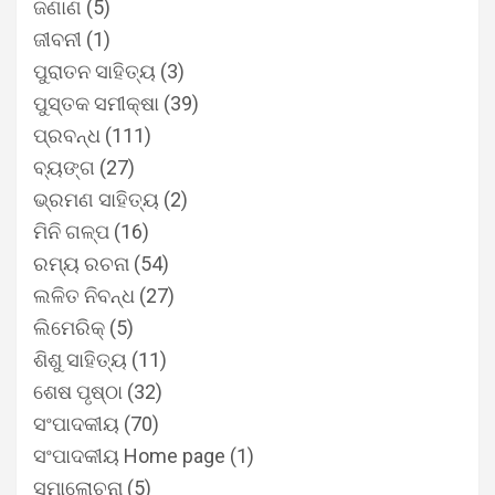
ଜଣାଣ
(5)
ଜୀବନୀ
(1)
ପୁରାତନ ସାହିତ୍ୟ
(3)
ପୁସ୍ତକ ସମୀକ୍ଷା
(39)
ପ୍ରବନ୍ଧ
(111)
ବ୍ୟଙ୍ଗ
(27)
ଭ୍ରମଣ ସାହିତ୍ୟ
(2)
ମିନି ଗଳ୍ପ
(16)
ରମ୍ୟ ରଚନା
(54)
ଲଳିତ ନିବନ୍ଧ
(27)
ଲିମେରିକ୍
(5)
ଶିଶୁ ସାହିତ୍ୟ
(11)
ଶେଷ ପୃଷ୍ଠା
(32)
ସଂପାଦକୀୟ
(70)
ସଂପାଦକୀୟ Home page
(1)
ସମାଲୋଚନା
(5)