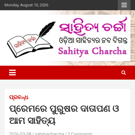
Skip
Monday, August 10, 2026
to
content
Online Odia Literary Magazine
Sahitya Charcha
ପ୍ରବନ୍ଧ
ପ୍ରେମରେ ପୁରୁଷର ଦାତାପଣ ଓ
ଆମ ସାହିତ୍ୟ
2026-03-08
sahityacharcha
2 Comments