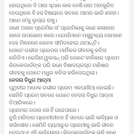
ହୋଇଥିଲେ ବି ଆଉ ସ୍ଥାନ କାଳ ଦେଖି ତାହା ଅଙ୍କୁରିତ
ହେଉଥିଲେ ବି ସେ ବିଷୟରେ ସତରେ ଆମର ଭାରି ଛଳନା।
ଆମେ ତା’କୁ ଲୁଚାଇ ରଖୁ।
ଜଣେ ଅସଲ ପ୍ରେମିକ ତା’ ପ୍ରେମିକାକୁ ଜଣେ କଳାକାର
ଭାବେ ଉପଭୋଗ କରେ। ଯେଉଁମାନେ ପଶୁତୁଲ୍ୟ ସେମାନେ
ଦେହ ମିଳନରେ କେବଳ ସୀମିତହୋଇ ଥାଆନ୍ତି।
ଗୋଟେ ଗଭୀର ପ୍ରେମର ମାର୍ମିକତା ଜୀବନକୁ କବିତା
କରିଦିଏ। ରେଜିନା ୱଲସନ୍ ପରି ଗୋଟେ ବାଳିକାର ପ୍ରେମ
କିରକେଗାର୍ଡଙ୍କ ପରି ଜଣେ ବିଷାଦଗ୍ରସ୍ତ ମଣିଷର
ଜୀବନକୁ ଗୋଟେ ମଧୁର କବିତା କରିଦେଇଥିଲା।
ବେଦନା ବିଧୁର ଆତ୍ମା
ପୃଥିବୀର ଅନେକ ଗଭୀର ପ୍ରେମ ଏକପାଖିଆ ହୋଇଛି।
ସେମିତି ପ୍ରେମ ସତରେ ଗୋଟେ ବେଦନା ବିଧୁର ଆତ୍ମା
ତିଆରିକରେ।
ପ୍ରେମର ଗଜଲ ସେ ହିଁ ଗାଇପାରେ।
ଝୁରି ମରିବାର ପ୍ରେମୀଜୀବନ ହିଁ ସତରେ ଭାରି କାବ୍ୟିକ ଓ
ସର୍ଜନଶୀଳ। ସେମିତି ବ୍ୟଥାତୁର ପ୍ରେମୀକୁ ଭାରି ଜୀବନ
ଦେଇଥାଏ ଏହି କାବ୍ୟିକତା। କିରକେଗାର୍ଡଙ୍କ ଭଳି ଜଣେ