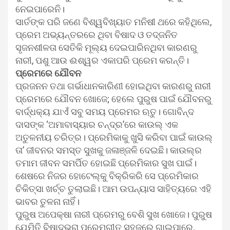
ନେଇପାରେନି।
ସାର୍ତଙ୍କ ପରି ଜଣେ ବିଶ୍ୱବିଖ୍ୟାତ ମନିଷୀ ଥରେ କହିଥିଲେ,
ପ୍ରେମ ଅଭ୍ୟନ୍ତରରେ ଥିବା ବିଷାଦ ଓ ତଦ୍‌ଜନିତ
ସୃଜନଶୀଳତା ସେତିକି ମୂଲ୍ୟ ଦେଇପାରିନଥିବା କାରଣରୁ
ନାରୀ, ପଶୁ ଆଉ ଈଶ୍ୱର ଏକାପରି ପ୍ରେମ କରନ୍ତି।
ପ୍ରେମରେ ଯୌବନ
ପ୍ରଜନନ ତଥା ଗର୍ଭାଧାନକାରିଣୀ ହୋଇଥିବା କାରଣରୁ ନାରୀ
ପ୍ରେମରେ ଯୌବନ ଖୋଜେ; ହେଲେ ପୁରୁଷ ପାଇଁ ଯୌବନରୁ
ବାର୍ଦ୍ଧକ୍ୟ ଯାଏଁ ସବୁ ସମୟ ପ୍ରେମର ଋତୁ। ଗୋବିନ୍ଦ
ଦାସଙ୍କ ‘ଅମାବାସ୍ୟାର ଚନ୍ଦ୍ର’ରେ କାଉଲ୍ ଏକ
ଅତୁଳନୀୟ ଚରିତ୍ର। ପ୍ରେମିକାକୁ ଖୁସି କରିବା ପାଇଁ କାଉଲ୍
ତା’ ଜୀବନର ସମସ୍ତ ସୁଖକୁ ଜଳାଞ୍ଜଳି ଦେଇଛି। କାଉଲ୍‌ର
ତମାମ ଜୀବନ ସମର୍ପିତ ହୋଇଛି ପ୍ରେମିକାର ସୁଖ ପାଇଁ।
ଶେଷରେ ନିଜର ହୋଟେଲ୍‌କୁ ବିକ୍ରିକରି ସେ ପ୍ରେମିକାର
ଚିକିତ୍ସା ଖର୍ଚ୍ଚ ତୁଲାଇଛି। ଆମ ଉପନ୍ୟାସ ସାହିତ୍ୟରେ ଏହି
ଭାବର ତୁଳନା ନାହିଁ।
ପୁରୁଷ ଅପେକ୍ଷା ନାରୀ ପ୍ରେମରୁ ବେଶି ସୁଖ ଖୋଜେ। ପୁରୁଷ
ଯେମିତି ବିଷାଦଭରା ପ୍ରେମଗୀତ ସହଜରେ ଗାଇପାରେ,