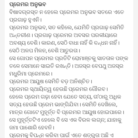
ପ୍ରେମର ଅନୁଭବ
ବିଷାଦଗ୍ରସ୍ତ ନ ହେଲେ ପ୍ରେମର ଅନୁଭବ ସତରେ ଏତେ
ପ୍ରଗାଢ଼ ହୁଏନି।
ପ୍ରେମର ଅନୁଭବ, ସତ କହିଲେ, ଯେମିତି ପ୍ରଗାଢ଼ ସେମିତି
ଅନ୍ତରୀଣ। ପ୍ରଗାଢ଼ ପ୍ରେମର ଅବସର ପରକୀୟାରେ
ଅବଶ୍ୟ ବେଶି। କାରଣ, ସେଠି ବାଧା ନାହିଁ କି ବନ୍ଧନ ନାହିଁ।
ସେଠି ଅଳପ ମିଳନ, ବେଶି ଆତୁରତା।
ସେ ଗୋପନ ପ୍ରେମର ପ୍ରତିଟି ରୋମାଞ୍ଚକୁ ସାତତାଳ ପଙ୍କ
ତଳେ ସେମାନେ ସାଇତି ରଖନ୍ତି। ଅଜସ୍ର ବେପଥୁ ଅଜସ୍ର
ମଧୁରିମା ପ୍ରେମରେ।
ପ୍ରେମର ଆୟୁଷ ସେମିତି ବଡ଼ ଅନିଶ୍ଚିତ।
ପ୍ରେମର ସ୍ଥାୟିତ୍ୱ ହେଉଛି ପ୍ରେମର ଗୌରବ।
ହେଲେ ପ୍ରେମ ଗଢ଼ା ହେବା ଯେତେ ସତ୍ୟ, ତା’ଠାରୁ ଅଧିକ
ସତ୍ୟ ହେଉଛି ପ୍ରେମ ଭାଙ୍ଗିଯିବା। ସେମିତି ଦେଖିଲେ,
ମାତ୍ର ଗୋଟେ ମୁହୂର୍ତ୍ତ ବି ପ୍ରେମର ଆୟୁଷ ହୋଇପାରେ।
ସେ ମୁହୂର୍ତ୍ତଟିଏ ହେଲେ ବି ସେ ଏକ ବିରଳ ଲଗ୍ନ; ଯାହାକୁ
ଜମା ପାଶୋରି ହେବନି।
ପ୍ରେମକୁ ବିପନ୍ନ କରିବା ପାଇଁ ଏତେ ଶତ୍ରୁତା ଅଛି ଏ