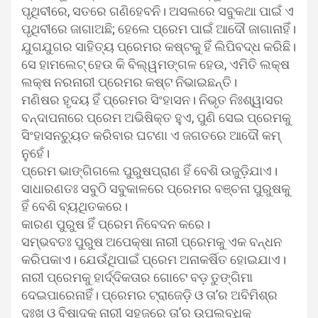
ପୃଥିବୀରେ, ସତରେ ଗଣିହେବନି। ଅସଲରେ ସବୁକଥା ପାଇଁ ଏ
ପୃଥିବୀରେ ଜାଗାଅଛି; ହେଲେ ପ୍ରେମ ପାଇଁ ଆଦୌ ଜାଗାନାହିଁ।
ଯୁଗଯୁଗର ସାହିତ୍ୟ ପ୍ରେମର କଷ୍ଟକୁ ହିଁ ଲିପିବଦ୍ଧ କରିଛି।
ସେ ହାମଲେଟ୍ ହେଉ କି ବିଲ୍ୱମଙ୍ଗଳ ହେଉ, ଏମିତି ଲକ୍ଷ
ଲକ୍ଷ ନରନାରୀ ପ୍ରେମର କଷ୍ଟ ନିଭାଇଛନ୍ତି।
ମଣିଷର ହୃଦୟ ହିଁ ପ୍ରେମର ସିଂହାସନ। ନିଭୃତ ନିଃଶ୍ୱାସର
ବନ୍ଦାପନାରେ ପ୍ରେମ ଅଭିଷିକ୍ତ ହୁଏ, ପୁଣି ସେଇ ପ୍ରେମକୁ
ସିଂହାସନଚ୍ୟୁତ କରିବାର ଘଟଣା ଏ ଜଗତରେ ଆଦୌ କମ୍
ନୁହେଁ।
ପ୍ରେମ ଭାଙ୍ଗିଗଲେ ପୁରୁଷପ୍ରାଣ ହିଁ ବେଶି ଉଜୁଡ଼ିଯାଏ।
ସାଧାରଣତଃ ସବୁଠି ସବୁକାଳରେ ପ୍ରେମର ବଞ୍ଚନା ପୁରୁଷକୁ
ହିଁ ବେଶି ବ୍ୟଥିତକରେ।
କାରଣ ପୁରୁଷ ହିଁ ପ୍ରେମ ନିବେଦନ କରେ।
ସମ୍ଭବତଃ ପୁରୁଷ ଅପେକ୍ଷା ନାରୀ ପ୍ରେମକୁ ଏକ ବନ୍ଧନ
କରିପକାଏ। ଯେଉଁଥିପାଇଁ ପ୍ରେମ ଅନାକର୍ଷିତ ହୋଇଯାଏ।
ନାରୀ ପ୍ରେମକୁ ହାର୍ଦ୍ଦିକତାର ଗୋଟେ ବଡ଼ ତୁଙ୍ଗିମା
ଦେଇପାରେନାହିଁ। ପ୍ରେମର ଟ୍ରାଜେଡ଼ି ଓ ତା’ର ଅବିମିଶ୍ର
ଦୁଃଖ ଓ ବିଷାଦକୁ ନାରୀ ସହଜରେ ତା’ର ଉପଲବ୍‌ଧିକୁ