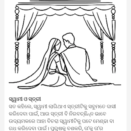
ସ୍ୱାମୀ ଓ ସ୍ତ୍ରୀ
ସତ କହିଲେ, ସ୍ୱାମୀ ଲାଗିଥାଏ ସ୍ତ୍ରୀଟିକୁ ସବୁମତେ ଦାସୀ
କରିଦେବା ପାଇଁ, ଆଉ ସ୍ତ୍ରୀ ବି ନିରବଚ୍ଛିନ୍ନ ଭାବେ
ଉଦ୍ୟମକରେ ଆହା ବିଚରା ସ୍ୱାମୀଟିକୁ ପଟେ ମେଣ୍ଢା ବା
ଗଧ କରିଦେବା ପାଇଁ। ପୁରୁଷକୁ ବଶକରି, ତା’କୁ ତା’ର