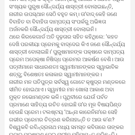
ସଂଖ୍ୟକ ପୁରୁଷ ସୌନ୍ଦର୍ଯ୍ୟ ଶାସ୍ତ୍ରୀ ବୋଲାଇଛନ୍ତି,
ନାରୀର ଉପସ୍ଥାନ ସେଠି ବହୁତ କମ୍। ତା’ବାଦ୍ କେହି ଜଣେ
ବିବାହିତ ବା ବିବାହିତା ଦାମ୍ପତ୍ୟ ସଂପର୍କରୁ ଅଭିଜ୍ଞତା
ଅର୍ଜନକରି ସୌନ୍ଦର୍ଯ୍ୟ ଶାସ୍ତ୍ରୀ ବୋଲାଇନି।
ଥରେ କିରକେଗାର୍ଡ ଅତି ଦୃଢ଼ତାର ସହିତ କହିଥିଲେ: ‘କହତ
ଦେଖି ପରକୀୟା ପ୍ରେମକୁ ବାଦ୍‌ଦେଇ କିଏ ଜଣେ ସୌନ୍ଦର୍ଯ୍ୟ
ଶାସ୍ତ୍ରୀ ବୋଲାଇଛି।’ ପୁରୁଷମାନଙ୍କ ପକ୍ଷରେ ଦାମ୍ପତ୍ୟ
ପ୍ରେମ ଅପେକ୍ଷା ନିଷିଦ୍ଧ ପ୍ରେମର ଆକର୍ଷଣ ବେଶି। ଆଉ
ପତ୍ନୀମାନେ ସାଧାରଣତଃ ସ୍ୱାମୀମାନଙ୍କର ସ୍ୱାଭାବିକ
ଶତ୍ରୁ; ବିଶେଷତଃ କଳାକାର ସ୍ୱାମୀମାନଙ୍କର।
ନାରୀର ମନ ପତିପୁତ୍ର ସର୍ବସ୍ୱ ଗୋଟେ କ୍ଷୁଦ୍ର ମଣ୍ଡଳରେ
ସୀମିତ ହୋଇଥାଏ। ସ୍ୱାମୀର ମନ ଖୋଲା ଆକାଶ ଅବା
ମୁକ୍ତ ନଭୋମଣ୍ଡଳ ଭଳି। ପୃଥିବୀରେ ଯେଉଁ ପର୍ବତ
ପ୍ରମାଣେ ସାହିତ୍ୟ ରଚିତ ହୋଇଛି ତା’ର ମୂଳ ବିଷୟପିଣ୍ଡ
ହେଉଛି ପ୍ରେମ। ଟଲଷ୍ଟୟ ‘ଆନ୍ନା କାରେନିନା’ରେ ସେହି
ଗଭୀର ପ୍ରେମର ଚିତ୍ରଣ କରିନାହାନ୍ତି ତ ଆଉ କ’ଣ?
ବିଶ୍ୱକବି ରବିନ୍ଦ୍ରନାଥ ମଧ୍ୟ ସମସ୍ତ କବିତାରେ ତାଙ୍କର
ଉଦାର ପୁରୁଷପଣ ଦେଇ ନାରୀକୁ ମହିମାମନ୍ତ କରିଛନ୍ତି।