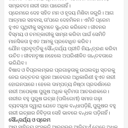
ସମ୍ଭବତଃ ନାରୀ ତାହା ପାରେନାହିଁ।
ପ୍ରେମରେ ଦେହ ସହିତ ମନ ଓ ହୃଦୟ ମିଶିବା ଜରୁରି। ଆଗ
ଆତ୍ମାର ସହବାସ, ତା’ପରେ ଦେହମିଳନ। ଏମିତି ପ୍ରେମ
ହୁଏତ ପୃଥିବୀକୁ ସବୁମତେ ସୁନ୍ଦର କରିନେବ। ଜୀବନର
ବିସ୍ମୟ ଓ ଚମତ୍କାରୀକୁ ସାମ୍ନା କରିବା ପାଇଁ ସେମିତି
ମାନସିକତା ହୁଏତ ଆମକୁ ପ୍ରବୋଧିତ କରିବ।
ଯୌନ ପ୍ରବୃତ୍ତିକୁ ସୌନ୍ଦର୍ଯ୍ୟ ପ୍ରୀତି ନିୟନ୍ତ୍ରଣ କରିବା
ଉଚିତ। ଜୀବନତୃଷା ନହେଲେ ଅପରିଶୀଳିତ ଜାନ୍ତବତାରେ
ଭରିଯିବ।
ବିଷାଦ ଓ ବିପ୍ରଲମ୍ଭର ପ୍ରଗାଢ଼ତାକୁ ଉପଲବ୍‌ଧି ସ୍ତରକୁ
ନେଇ ଉଚ୍ଚତର ସୃଜନ ଆବେଗର ଅଧିକାରିଣୀ ହୁଏତ ନାରୀ
ହୋଇନପାରେ। ହେଲେ ଦାମ୍ପତ୍ୟ ନିଷ୍ଠା ପ୍ରଦର୍ଶନରେ
ନାରୀ ଅପେକ୍ଷା ପୁରୁଷ ଅଧିକ କୃତିମତା ଆଚରଣକରେ।
ନାରୀର ବହୁ ପୁରୁଷ ଇଚ୍ଛା (ପଲିଗେମୀ) ସମାଜ ଗଢ଼ା
ବ୍ୟବସ୍ଥା ଦ୍ୱାରା ଯେତେ ଅଧିକ ବନ୍ଧାପଡ଼ିଛି, ପୁରୁଷର ବହୁ
ନାରୀ ଇଚ୍ଛାର ନିବିଡ଼ତା ସେହି ଭାବରେ ବନ୍ଧକ ପଡ଼ିନାହିଁ।
ସୌନ୍ଦର୍ଯ୍ୟ ଓ ପ୍ରେମ
ଆମ ସାହିତ୍ୟ ସଂସ୍କୃତି ଆରମ୍ଭରୁ ଆଜିଯାଏଁ ଯେତେ ଅଧିକ