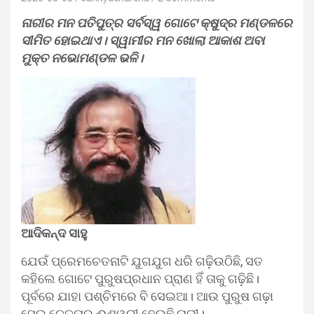
ନାରୀର ମନ ପତିପୁତ୍ର ସର୍ବସ୍ୱ ଗୋଟେ କ୍ଷୁଦ୍ର ମଣ୍ଡଳରେ
ସୀମିତ ହୋଇଥାଏ। ସ୍ୱାମୀର ମନ ଖୋଲା ଆକାଶ ଅବା
ମୁକ୍ତ ନଭୋମଣ୍ଡଳ ଭଳି।
ଆଦିକନ୍ଦ ସାହୁ
ଯେଉଁ ପ୍ରେମଚେତନାଟି ଯୁଗଯୁଗ ଧରି ଗଢ଼ିଉଠିଛି, ସତ
କହିଲେ ଗୋଟେ ପୁରୁଷପ୍ରଧାନ ପ୍ରାଣ ହିଁ ତାକୁ ଗଢ଼ିଛି।
ପୂର୍ବରେ ଯାହା ପଶ୍ଚିମରେ ବି ସେଇଆ। ଆଉ ପୁରୁଷ ଗଢ଼ା
ସେଇ ଚେତନାର ଈଶ୍ୱରୀ ହେଉଛି ନାରୀ।