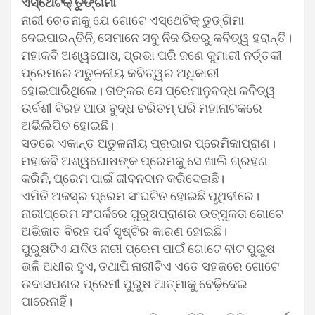
ଏସ୍‌ଥେଟିକ୍ ତୁଙ୍ଗିମା
ନାରୀ ଚେତନାକୁ ଯେ ଗୋଟେ ଏସ୍‌ଥେଟିକ୍ ତୁଙ୍ଗିମା
ଦେଇପାରନ୍ତିନି, ସେମାନେ ସବୁ ନିଜ ଭିତରୁ କବିତ୍ୱ ହରାନ୍ତି।
ମହାକବି ଅଶ୍ୱଘୋଷ, ପ୍ରଭା ପରି ଜଣେ କୁମାରୀ ନର୍ତ୍ତକୀ
ପ୍ରେମରେ ଅତୁଳନୀୟ କବିତ୍ୱର ଅଧିକାରୀ
ହୋଇପାରିଥିଲେ। ତାଙ୍କର ସେ ପ୍ରେମାନୁବଦ୍ଧ କବିତ୍ୱ
ଉର୍ବଶୀ ବିରହ ଆଉ ବୁଦ୍ଧ ଚରିତମ୍ ପରି ମହାନାଟକରେ
ଅଭିଲିପିତ ହୋଇଛି।
ସତରେ ଏକାନ୍ତ ଅତୁଳନୀୟ ପ୍ରଭାର ପ୍ରେମିକାପ୍ରାଣ।
ମହାକବି ଅଶ୍ୱଘୋଷଙ୍କ ପ୍ରେମକୁ ସେ ଖାଲି ଗ୍ରହଣ
କରିନି, ପ୍ରେମ ପାଇଁ ଜୀବନଦାନ କରିଦେଇଛି।
ଏମିତି ଅଜସ୍ର ପ୍ରେମ ସଂଘଟିତ ହୋଇଛି ପୃଥିବୀରେ।
ନାରୀପ୍ରେମ ସଂପର୍କରେ ପୁରୁଷପ୍ରାଣର ଉତ୍ସୁକତା ଗୋଟେ
ଅଭିଜାତ ବିରହ ପର୍ବ ସୃଷ୍ଟିର କାରଣ ହୋଇଛି।
ପୁରୁଷଟିଏ ଯଦିଓ ନାରୀ ପ୍ରେମ ପାଇଁ ଗୋଟେ ବୀଟ ପୁରୁଷ
ଭଳି ଅଧୀର ହୁଏ, ତଥାପି ନାରୀଟିଏ ଏତେ ସହଜରେ ଗୋଟେ
ଉଦାସପଣର ପ୍ରେମୀ ପୁରୁଷ ଆତ୍ମାକୁ ବେଢ଼ିଦେଇ
ପାରେନାହିଁ।