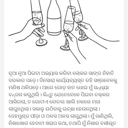
ନୂଆ ନୂଆ ପିଇବା ଅଭ୍ୟାସ କରିବା ଲୋକର ସାଙ୍ଗ ନିହାତି
ଦରକାର ପଡ଼େ। ଦିନସାରା କାର୍ଯ୍ୟବ୍ୟସ୍ତ ରହି ସଞ୍ଜବେଳକୁ
ମଣିଷ ଥକିପଡ଼େ। ଆଗେ ଗୋଡ଼ ହାତ ଧୋଇ ମୁଁ ସନ୍ଧ୍ୟା
ବନ୍ଦନା କରୁଥିଲି। କିନ୍ତୁ ଯେତେବେଳେ ପିଇବା ଚକ୍କର
ଆସିଗଲା, ତ ଗୋଟାଏ ବୋତଲ ଖାଲି ନକଲେ ମଜା
ଲାଗୁନଥିଲା। ସକାଳୁ ଉଠିବାକୁ ଇଚ୍ଛା ହେଉନଥିଲା।
ଦେହମୁଣ୍ଡ ପୀଡ଼ା ଓ ଅଳସ ଅଳସ ଲାଗୁଥିଲା। ମୁଁ ଜାଣିଥିଲି,
ନିଶାଖୋର ହେବାଟା ଖରାପ କଥା, ତଥାପି ମୁଁ ନିଶାର ବଶୀଭୂତ