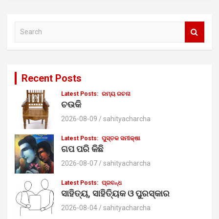
S
e
a
r
c
Recent Posts
h
Latest Posts:
ରମ୍ୟ ରଚନା
ଚଉକି
2026-08-09
sahityacharcha
Latest Posts:
ପୁସ୍ତକ ସମୀକ୍ଷା
ଗପ ପରି କିଛି
2026-08-07
sahityacharcha
Latest Posts:
ପ୍ରବନ୍ଧ
ସାହିତ୍ୟ, ସାହିତ୍ୟିକ ଓ ପୁରସ୍କାର
2026-08-04
sahityacharcha