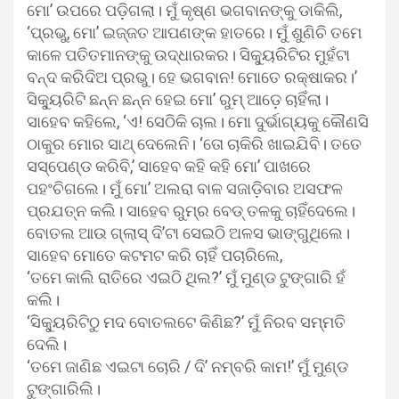
ମୋ’ ଉପରେ ପଡ଼ିଗଲା। ମୁଁ କୃଷ୍ଣ ଭଗବାନଙ୍କୁ ଡାକିଲି,
‘ପ୍ରଭୁ, ମୋ’ ଇଜ୍ଜତ ଆପଣଙ୍କ ହାତରେ। ମୁଁ ଶୁଣିଚି ତମେ
କାଳେ ପତିତମାନଙ୍କୁ ଉଦ୍ଧାରକର। ସିକ୍ୟୁରିଟିର ମୁହଁଟା
ବନ୍ଦ କରିଦିଅ ପ୍ରଭୁ। ହେ ଭଗବାନ! ମୋତେ ରକ୍ଷାକର।’
ସିକ୍ୟୁରିଟି ଛନ୍ନ ଛନ୍ନ ହେଇ ମୋ’ ରୁମ୍ ଆଡ଼େ ଚାହିଁଲା।
ସାହେବ କହିଲେ, ‘ଏ! ସେଠିକି ଚାଲ। ମୋ ଦୁର୍ଭାଗ୍ୟକୁ କୌଣସି
ଠାକୁର ମୋର ସାଥ୍ ଦେଲେନି। ‘ତୋ ଚାକିରି ଖାଇଯିବି। ତତେ
ସସ୍‌ପେଣ୍ଡ କରିବି,’ ସାହେବ କହି କହି ମୋ’ ପାଖରେ
ପହଂଚିଗଲେ। ମୁଁ ମୋ’ ଅଲରା ବାଳ ସଜାଡ଼ିବାର ଅସଫଳ
ପ୍ରଯତ୍ନ କଲି। ସାହେବ ରୁମ୍‌ର ବେଡ୍ ତଳକୁ ଚାହିଁଦେଲେ।
ବୋତଲ ଆଉ ଗ୍ଲାସ୍ ଦି’ଟା ସେଇଠି ଅଳସ ଭାଙ୍ଗୁଥିଲେ।
ସାହେବ ମୋତେ କଟମଟ କରି ଚାହିଁ ପଚାରିଲେ,
‘ତମେ କାଲି ରାତିରେ ଏଇଠି ଥିଲ?’ ମୁଁ ମୁଣ୍ଡ ଟୁଙ୍ଗାରି ହଁ
କଲି।
‘ସିକ୍ୟୁରିଟିଠୁ ମଦ ବୋତଲଟେ କିଣିଛ?’ ମୁଁ ନିରବ ସମ୍ମତି
ଦେଲି।
‘ତମେ ଜାଣିଛ ଏଇଟା ଚୋରି / ଦି’ ନମ୍ବରି କାମ!’ ମୁଁ ମୁଣ୍ଡ
ଟୁଙ୍ଗାରିଲି।