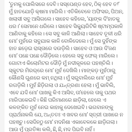
‘ତୁମକୁ ପୋଲିସରେ ଦେବି। ସସ୍‌ପେଣ୍ଡ ହେବ, ଠିକ୍ ହେବ ତ!’
ମୁଁ ହାତଯୋଡ଼ି କ୍ଷମା ମାଗିଲି। ଏତିକିବେଳେ ଅଫିସର, ପିଅନ,
ଖଲାସୀ ସବୁ ଆସିଗଲେ। ସାହେବ କହିଲେ, ‘ୟାଙ୍କ ଦି’ହାତକୁ
ଧର।’ ସେମାନେ ଧରିଲେ। ସାହେବ ସିକ୍ୟୁରିଟିକି ଷ୍ଟାମ୍ପକାଳି
ଆଣିବାକୁ କହିଲେ। ସେ ସବୁ କାଳି ଆଣିଲା। ସାହେବ ତୂଳୀ ଧରି
ମୋ’ ମୁହଁରେ ସବୁଯାକ କାଳି ବୋଳିଦେଲେ। ମୁଁ ସେ ଦୁହିଁଙ୍କ
ହାତ ଛଡ଼େଇ ରାସ୍ତାରେ ଦଉଡ଼ିଲି। ସାହେବ ଓ ଆଉ ଦି’ଜଣ
ମୋ’ ପଛେ ପଛେ ଦୌଡ଼ିଲେ। ହେଲେ ସବୁ ଫେଲ୍ ମାରିଲେ।
ଗୋଟାଏ କିଲୋମିଟର ଦୌଡ଼ି ମୁଁ ନଦୀକୂଳରେ ପହଞ୍ଚିଲି।
ସ୍କୁଟର ମିରର୍‌ରେ ମୋ’ ମୁହଁ ଦେଖିଲି। ମାଙ୍କଡ଼ ମୁହଁଠାରୁ
କୌଣସି ଗୁଣରେ କମ୍ ନଥିଲା। ମୁଁ ସରୁବାଲିରେ ମୋ’ ମୁହଁ
ରଗଡ଼ିଲି। ମୁହଁ ଛିଡ଼ିଗଲା ଓ ଯନ୍ତ୍ରଣା ହେଲା। ମୁଁ ଭାବିଲି,
ଏବେ ଯଦି ମୋ’ ପାଖକୁ କିଏ ଆସିବ, ତା’ହେଲେ ତାକୁ ପଥର
ମାରିପକେଇବି। କିଛି ପରିମାଣରେ ଛାଡ଼ିଲା, ହେଲେ ଏ
କଳଙ୍କିତ ମୁହଁ ନେଇ କାହାକୁ ଦେଖେଇବି। ଭଗବାନଙ୍କୁ
ପ୍ରାର୍ଥନାକଲି ଯେ, ଅନ୍ତତଃ ଏ ଖବର ମୋ’ ସ୍ତ୍ରୀ ପାଖରେ ନ
ପହଞ୍ଚୁ। ସେଦିନଠୁ ମୋ’ ମଦନିଶା ଏକାବେଳକେ ଛାଡ଼ିଗଲା।
ଆଉ ମୁଁ ପ୍ରତିଜ୍ଞା କଲି, ଛି, ଛି, ମଦ ପିଇବି ନାହିଁ।