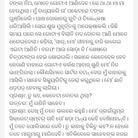
ଟଙ୍କା ନିଅ, ମୋତେ ଗୋଟାଏ ଆଣିଦେବ। ସେ ଥା ଥା ମା ମା
ହେଉଥିଲା। ମୁଁ ବାଧ୍ୟକରି ତା’ ପକେଟରେ ଟଙ୍କା
ଗୁଞ୍ଜିଦେଲି। ପାଖ ଦୋକାନରୁ ରୁଟି ଓ ଚିକେନ୍‌କଷା
ଧରିଆସିଲି। ସେଇ ଶୁଭ ମୁହୂର୍ତ୍ତକୁ ଅପେକ୍ଷାକଲି। କିଛି
ସମୟ ପରେ ସେ ଗୋଟାଏ ବିଲାତି ମଦ ବୋତଲ ଆଣି ମୋତେ
ଧରେଇଦେଲା। କହିଲା, ‘ସାର୍‌, ମୋ’ ଜୀବନକୁ ବାଜି ଲଗେଇ
ଏଇଟା ଆଣିଚି। ବରଫ ଆଉ ସୋଡ଼ା ବି।’ ଶେଷରେ
ଚିତ୍‌ପଟାଙ୍ଗ ହେଇ ଶୋଇଗଲି। ସକାଳେ କେତେବେଳ ହେବ
କେଜାଣି ବାହାରେ ଗୋଟାଏ କର୍କଶ ଆବାଜ୍ ଶୁଣି ମୋ’ ନିଦ
ଭାଙ୍ଗିଗଲା। କୌଣସିମତେ ସାର୍ଟର ବଟନ୍ ଦେଇ ମୁଁ ବାହାରକୁ
ଆସିଲି। ସାହେବ ସିକ୍ୟୁରିଟିକୁ ଜେରା କରୁଥିଲେ। ମୋ’ ଛାତି
ଧଡ଼ପଡ଼ ହେବାକୁ ଲାଗିଲା।
ପ୍ରଶ୍ନ: ତୁ କହ, କେତେଟା ବୋତଲ ଥିଲା?
ଉତ୍ତର: ମୁଁ ଗଣିନି ସାହେବ।
ପ୍ରଶ୍ନ: ଦେଖ୍ ମୁଁ ତତେ ଭଲରେ କହୁଛି। ମୋ’ ଡ୍ରଇଁରୁମ୍‌ର
ସିକ୍ରେଟ୍ ଚାମ୍ବର୍ ଚାବି ତୋ’ ଛଡ଼ା ଅନ୍ୟ କେହି ଦେଖିନାହାନ୍ତି।
ମୁଁ ତତେ ପୋଲିସରେ ଦେବି। ତୁ କାହାକୁ ବିକିଚୁ କହ? ନ ହେଲେ
ତତେ ମାରୁମାରୁ ମାରିଦେବି। ଏତିକିବେଳେ ସାହେବଙ୍କ ନଜର