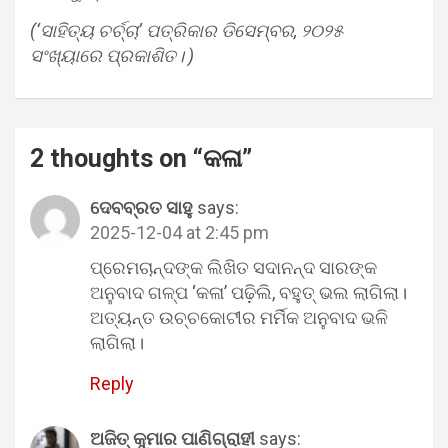
(‘ସାହିତ୍ୟ ଚର୍ଚ୍ଚା’ ପତ୍ରିକାର ଡିସେମ୍ବର, ୨୦୨୫
ସଂଖ୍ୟାରେ ପ୍ରକାଶିତ। )
2 thoughts on “
କଳା
”
ଦେବବ୍ରତ ସାହୁ
says:
2025-12-04 at 2:45 pm
ପ୍ରେମଚାନ୍ଦଙ୍କ ଲିଖିତ ସଦାନନ୍ଦ ସାରଙ୍କ
ଅନୁବାଦ ଗଳ୍ପ ‘କଳା’ ପଢ଼ିଲି, ବହୁତ୍ ଭଲ ଲାଗିଲା।
ଅତ୍ୟନ୍ତ ଉଚ୍ଚକୋଟୀର ମର୍ମିକ ଅନୁବାଦ ଭଳି
ଲାଗିଲା।
Reply
ଅଜିତ୍ କୁମାର ପାଣିଗ୍ରାହୀ
says: