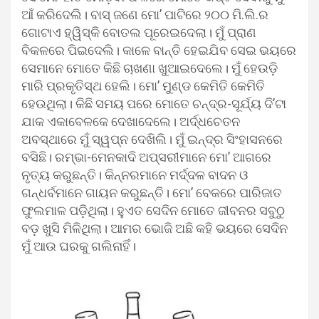
ଆଁ କରିଦେଲି। ବାସ୍ ଜଣେ ମୋ’ ପାଟିରେ ୨୦୦ ମି.ଲି.ର
ଗୋଟାଏ ହ୍ୱିସ୍କି ବୋତଲ ପୂରେଇଦେଲା। ମୁଁ ପ୍ରାଣ
ବିକଳରେ ପିଇଦେଲି। କାଳେ ବାନ୍ତି ହେଇଯିବ ସେଇ ଭୟରେ
ସେମାନେ ମୋତେ କିଛି ଚାଖଣା ଖୁଆଇଦେଲେ। ମୁଁ ହେଉଡ଼ି
ମାରି ପ୍ରକୃତିସ୍ଥ ହେଲି। ମୋ’ ମୁଣ୍ଡ କେମିତି କେମିତି
ହେଉଥିଲା। କିଛି ସମୟ ପରେ ମୋତେ ଚନ୍ଦ୍ର-ସୂର୍ଯ୍ୟ ଦି’ଟା
ଯାକ ଏକାବେଳକେ ଦେଖାଦେଲେ। ଅର୍ଦ୍ଧଚେତନ
ଅବସ୍ଥାରେ ମୁଁ ସ୍ୱପ୍ନ ଦେଖିଲି। ମୁଁ ଇନ୍ଦ୍ର ସିଂହାସନରେ
ବସିଛି। ରମ୍ଭା-ମେନକାଦି ଅପ୍‌ସରୀମାନେ ମୋ’ ଆଗରେ
ନୃତ୍ୟ କରୁଛନ୍ତି। କିନ୍ନରମାନେ ମର୍ଦ୍ଦଳ ବାଦନ ଓ
ଗନ୍ଧର୍ବମାନେ ଗାୟନ କରୁଛନ୍ତି। ମୋ’ ବେକରେ ପାରିଜାତ
ଫୁଲମାଳ ପଡ଼ିଥିଲା। ହୁଏତ ସେଦିନ ମୋତେ ଜୀବନର ସବୁଠୁ
ବଡ଼ ଖୁସି ମିଳିଥିଲା। ଆମର ଭୋଜି ଅଛି କହି ଭୟରେ ସେଦିନ
ମୁଁ ଆଉ ଘରକୁ ଗଲିନାହିଁ।