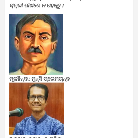
ସ୍ତ୍ରୀ ପାଖରେ ନ ପହଞ୍ଚୁ।
ମୂଳହିନ୍ଦୀ: ମୁନ୍‌ସି ପ୍ରେମଚାନ୍ଦ