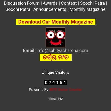
Discussion Forum
|
Awards
|
Contest
|
Soochi Patra
|
Soochi Patra
|
Announcements
|
Monthly Magazine
Download Our Monthly Magazine
Email:
info@sahityacharcha.com
ଚର୍ଚ୍ଚା ମଂଚ
Unique Visitors
Powered By
WPS Visitor Counter
Privacy Policy