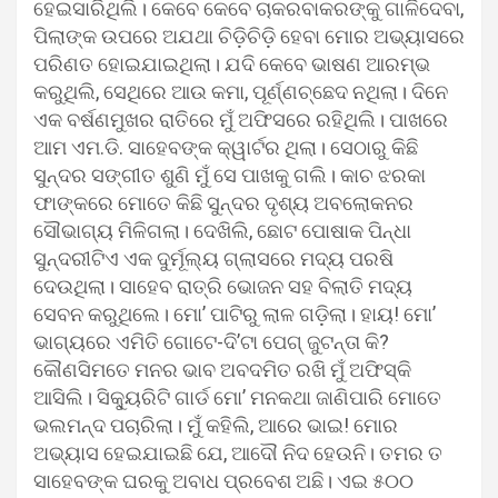
ହେଇସାରିଥିଲି। କେବେ କେବେ ଚାକରବାକରଙ୍କୁ ଗାଳିଦେବା,
ପିଲାଙ୍କ ଉପରେ ଅଯଥା ଚିଡ଼ିଚିଡ଼ି ହେବା ମୋର ଅଭ୍ୟାସରେ
ପରିଣତ ହୋଇଯାଇଥିଲା। ଯଦି କେବେ ଭାଷଣ ଆରମ୍ଭ
କରୁଥିଲି, ସେଥିରେ ଆଉ କମା, ପୂର୍ଣ୍ଣଚ୍ଛେଦ ନଥିଲା। ଦିନେ
ଏକ ବର୍ଷଣମୁଖର ରାତିରେ ମୁଁ ଅଫିସରେ ରହିଥିଲି। ପାଖରେ
ଆମ ଏମ.ଡି. ସାହେବଙ୍କ କ୍ୱାର୍ଟର ଥିଲା। ସେଠାରୁ କିଛି
ସୁନ୍ଦର ସଙ୍ଗୀତ ଶୁଣି ମୁଁ ସେ ପାଖକୁ ଗଲି। କାଚ ଝରକା
ଫାଙ୍କରେ ମୋତେ କିଛି ସୁନ୍ଦର ଦୃଶ୍ୟ ଅବଲୋକନର
ସୌଭାଗ୍ୟ ମିଳିଗଲା। ଦେଖିଲି, ଛୋଟ ପୋଷାକ ପିନ୍ଧା
ସୁନ୍ଦରୀଟିଏ ଏକ ଦୁର୍ମୂଲ୍ୟ ଗ୍ଲାସରେ ମଦ୍ୟ ପରଷି
ଦେଉଥିଲା। ସାହେବ ରାତ୍ରି ଭୋଜନ ସହ ବିଲାତି ମଦ୍ୟ
ସେବନ କରୁଥିଲେ। ମୋ’ ପାଟିରୁ ଲାଳ ଗଡ଼ିଲା। ହାୟ! ମୋ’
ଭାଗ୍ୟରେ ଏମିତି ଗୋଟେ-ଦି’ଟା ପେଗ୍ ଜୁଟନ୍ତା କି?
କୌଣସିମତେ ମନର ଭାବ ଅବଦମିତ ରଖି ମୁଁ ଅଫିସ୍‌କି
ଆସିଲି। ସିକ୍ୟୁରିଟି ଗାର୍ଡ ମୋ’ ମନକଥା ଜାଣିପାରି ମୋତେ
ଭଲମନ୍ଦ ପଚାରିଲା। ମୁଁ କହିଲି, ଆରେ ଭାଇ! ମୋର
ଅଭ୍ୟାସ ହେଇଯାଇଛି ଯେ, ଆଦୌ ନିଦ ହେଉନି। ତମର ତ
ସାହେବଙ୍କ ଘରକୁ ଅବାଧ ପ୍ରବେଶ ଅଛି। ଏଇ ୫୦୦