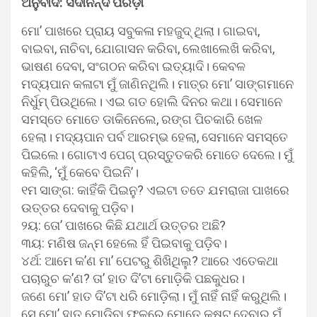
ଅନୁବାଦ: ସଦାନନ୍ଦ ପରିଡ଼ା
ମୋ’ ପାଖରେ ପ୍ରାୟ ସବୁକଳା ମହଜୁଦ୍ ଥିଲା। ଗାଇବା,
ବାଇବା, ନାଚିବା, ଯୋଗାସନ କରିବା, ଲେଖାଲେଖି କରିବା,
ଭାଷଣ ଦେବା, ସଂଗଠନ କରିବା ଇତ୍ୟାଦି। କେବଳ
ମଦ୍ୟପାନ କଳାଟା ମୁଁ ଜାଣିନଥିଲି। ମାତ୍ର ମୋ’ ସାଙ୍ଗମାନେ
ନିର୍ଧୁମ୍ ପିଉଥିଲେ। ଏଇ ଗତ ହୋଲି ଦିନର କଥା। ସେମାନେ
ସମସ୍ତେ ମୋତେ ଡାକିନେଲେ, ରଙ୍ଗ ପିଚକାରି ଖେଳ
ହେଲା। ମଦ୍ୟପାନ ପର୍ବ ଆରମ୍ଭ ହେଲା, ସେମାନେ ସମସ୍ତେ
ପିଇଲେ। ଗୋଟାଏ ପେଗ୍ ପ୍ରସ୍ତୁତକରି ମୋତେ ଦେଲେ। ମୁଁ
କହିଲି, ‘ମୁଁ କେବେ ପିଇନି’।
୧ମ ସାଙ୍ଗ: କାହିଁକି ପିଇନୁ? ଏଇଟା ତତେ ଯମରାଜା ପାଖରେ
ଉତ୍ତର ଦେବାକୁ ପଡ଼ିବ।
୨ୟ: ତୋ’ ପାଖରେ କିଛି ଯଥାର୍ଥ ଉତ୍ତର ଅଛି?
୩ୟ: ମଣିଷ ଜନ୍ମ ହେଲେ ହିଁ ପିଇବାକୁ ପଡ଼ିବ।
୪ର୍ଥ: ଆମେ କ’ଣ ମା’ ପେଟରୁ ଶିଖିଥିଲୁ? ଆରେ ଏତେକଥା
ପଚାରୁଚ କ’ଣ? ତା’ ହାତ ଦି’ଟା ମୋଡ଼ିକି ପଛକୁଧର।
ଜଣେ ମୋ’ ହାତ ଦି’ଟା ଧରି ମୋଡ଼ିଲା। ମୁଁ ନାହିଁ ନାହିଁ କରୁଥିଲି।
ସେ ମୋ’ ହାତ ମୋଡ଼ିବା ଫଳରେ ମୋତେ କଷ୍ଟ ଦେବାରୁ ମୁଁ