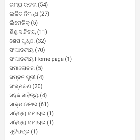
ରମ୍ୟ ରଚନା
(54)
ଲଳିତ ନିବନ୍ଧ
(27)
ଲିମେରିକ୍
(5)
ଶିଶୁ ସାହିତ୍ୟ
(11)
ଶେଷ ପୃଷ୍ଠା
(32)
ସଂପାଦକୀୟ
(70)
ସଂପାଦକୀୟ Home page
(1)
ସମାଲୋଚନା
(5)
ସମ୍ବଲପୁରୀ
(4)
ସଂସ୍ମରଣ
(20)
ସହଜ ସାହିତ୍ୟ
(4)
ସାକ୍ଷାତକାର
(61)
ସାହିତ୍ୟ ସମାଚାର
(1)
ସାହିତ୍ୟ ସମାଚାର
(1)
ସୂଚିପତ୍ର
(1)