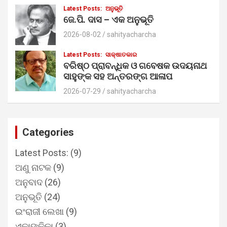
Latest Posts:
ଅନୁଭୂତି
ଜେ.ପି. ଦାସ – ଏକ ଅନୁଭୂତି
2026-08-02
sahityacharcha
Latest Posts:
ସାକ୍ଷାତକାର
ବରିଷ୍ଠ ପ୍ରାବନ୍ଧିକ ଓ ଗବେଷକ ଉଦୟନାଥ
ସାହୁଙ୍କ ସହ ଅନ୍ତରଙ୍ଗ ଆଳାପ
2026-07-29
sahityacharcha
Categories
Latest Posts:
(9)
ଅଣୁ ନାଟକ
(9)
ଅନୁବାଦ
(26)
ଅନୁଭୂତି
(24)
ଇଂରାଜୀ ଲେଖା
(9)
ଏକାଙ୍କିକା
(3)