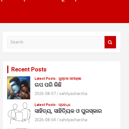
S
e
a
r
c
Recent Posts
h
Latest Posts:
ପୁସ୍ତକ ସମୀକ୍ଷା
ଗପ ପରି କିଛି
2026-08-07
sahityacharcha
Latest Posts:
ପ୍ରବନ୍ଧ
ସାହିତ୍ୟ, ସାହିତ୍ୟିକ ଓ ପୁରସ୍କାର
2026-08-04
sahityacharcha