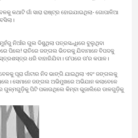
ଳକୁ କଥାଟି ଗାଁ ସାରା ରାଷ୍ଟ୍ର ହୋଇଯାଇଥିଲା- ଗୋପାଳିଆ
ବସିଲା।
ୁହଁରୁ ନିଆଁର ଗୁଲ ଦିଶୁଥିଲା ପତ୍ରସନ୍ଧିରେ ବୁଲୁଥିବା
ରେ ପିଲେ! ରାତିରେ ଜଙ୍ଗଲ ଭିତରକୁ ଯିବାମାନେ ବିପଦକୁ
ସ୍ତ୍ରଶସ୍ତ୍ର ଧରି ବାହାରିଯିବା। ତା’ପରେ ତା’ର କପାଳ।
େଳକୁ ପୂରା ଗାଁଟାର ନିଦ ଭାଙ୍ଗି ଯାଇଥିଲା ଏବଂ ଜଙ୍ଗଲକୁ
ଥିଲେ। ସେମାନେ ଜଙ୍ଗଲ ଅଭିମୁଖରେ ଅଭିଯାନ କଲାବେଳେ
େ ଗୁଳ୍ମଗୁଡ଼ିକୁ ପିଟି ପକାଉଥିଲେ କିମ୍ବା ଭୁଜାଲିରେ ଡାଳଗୁଡ଼ିକୁ