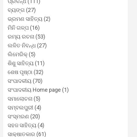
ପ୍ରବନ୍ଧ
(111)
ବ୍ୟଙ୍ଗ
(27)
ଭ୍ରମଣ ସାହିତ୍ୟ
(2)
ମିନି ଗଳ୍ପ
(16)
ରମ୍ୟ ରଚନା
(53)
ଲଳିତ ନିବନ୍ଧ
(27)
ଲିମେରିକ୍
(5)
ଶିଶୁ ସାହିତ୍ୟ
(11)
ଶେଷ ପୃଷ୍ଠା
(32)
ସଂପାଦକୀୟ
(70)
ସଂପାଦକୀୟ Home page
(1)
ସମାଲୋଚନା
(5)
ସମ୍ବଲପୁରୀ
(4)
ସଂସ୍ମରଣ
(20)
ସହଜ ସାହିତ୍ୟ
(4)
ସାକ୍ଷାତକାର
(61)