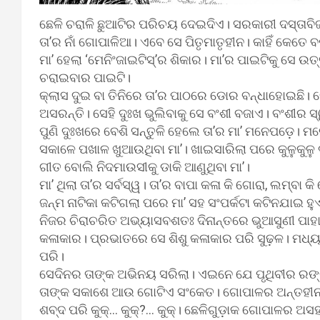
ଛେଳି ଚରାଳି ଛୁଆଟିର ପରିଚୟ ଦେଇଦିଏ। ସରକାରୀ ଦସ୍ତାବିଜ
ତା’ର ନାଁ ଗୋପାଳିଆ। ଏବେ ସେ ପିତୃମାତୃହୀନ। କାହିଁ କେତେ 
ମା’ ହେଲା ‘ମେନିଂଜାଇଟିସ୍’ର ଶିକାର। ମା’ର ପାଇଟିକୁ ସେ
ଚରାଇବାର ପାଇଟି।
କ୍ଲାସ ଦୁଇ ବା ତିନିରେ ତା’ର ପାଠରେ ଡୋର ବନ୍ଧାହୋଇଛି। ତେଣ
ଅସରନ୍ତି। ସେହି ଦୁଃଖ ଭୁଲିବାକୁ ସେ ବଂଶୀ ବଜାଏ। ବଂଶୀର 
ପୁଣି ଦୁଃଖରେ ବେଶି ସନ୍ତୁଳି ହେଲେ ତା’ର ମା’ ମନେପଡ଼େ। 
ସକାଳେ ପଖାଳ ଖୁଆଉଥିବା ମା’। ଖାଇସାରିଲା ପରେ କୁଳୁକୁଳୁ 
ଗୀତ ବୋଲି ନିଦମାଉସୀକୁ ଡାକି ଆଣୁଥିବା ମା’।
ମା’ ଥିଲା ତା’ର ସର୍ବସ୍ୱ। ତା’ର ବାପା କଳା କି ଗୋରା, ଲମ୍ବା 
ଜନ୍ମ ନାଟିକା କଟିଗଲା ପରେ ମା’ ସହ ସଂପର୍କଟା କଟିନଯାଇ ହୁଏନ
ନିଜର ଚିରାଚରିତ ଅଭ୍ୟାସବଶତଃ ଦିନାନ୍ତରେ ଭୁଆସୁଣୀ ପାହା
କଳାକାର। ପ୍ରଭାତରେ ସେ ଶିଶୁ କଳାକାର ପରି ସୁଢ଼ଳ। ମଧ୍ୟାହ
ପରି।
ସେଦିନର ତାଙ୍କ ଅଭିନୟ ସରିଲା। ଏଇନେ ଯେ ପୃଥିବୀର ରଙ୍ଗ
ତାଙ୍କ ସକାଶେ ଆଉ ଗୋଟିଏ ସଂକେତ। ଗୋପାଳର ଅନ୍ତହୀନ ବା
ଶବ୍ଦ ପରି କୁକ୍‌… କୁକ୍‌?… କୁକ୍‌। ଛେଳିଗୁଡ଼ାକ ଗୋପାଳର ଅସ