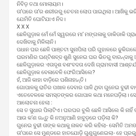
ନିବିଡ଼ ତଥା ମୋଲାୟମ।
ତା’ପରେ ତା’ର ଶରୀରରୁ ଚେତନା ଲୋପ ପାଇଥିଲା। ଆଖିକୁ ଭ
ଯେମିତି ଘୋଟିଯାଏ ନିଦ।
X X X
ଛେଳିଗୁଡ଼ାକ ମେଁ ମେଁ ସ୍ୱରରେ ମା’ ମଙ୍ଗଳାକୁ ଡାକିଡାକି ପ୍
ଦେଖିବାକୁ ମିଳିଲାନି।
ପଧାନ ଘର ଛେଳି ପାଞ୍ଚଟା ସୁନାପିଲା ପରି ଗୁହାଳରେ ଢୁକିଗଲ
ଘରମଣିର ଘଣ୍ଟିଶବ୍ଦ ଶୁଣି ସୁନେଇ ଘର ଭିତରୁ ବାରନ୍ଦାକୁ
ଛେଳିଗୁଡ଼ାକର ଏତାଦୃଶ ବଶଂବଦତା ଦେଖି ଗ୍ରାମବାସୀ ଆଶ୍ଚର୍ଯ
ଛେଳିଗୁଡ଼ାକ ବେଳାବେଳି ଫେରିଆସିଲେ?
ହଁ, ଆଜି କାହା ବାଡ଼ିରେ ପଶିନାହାନ୍ତି।
ଗୋପାଳକୁ ରାତିର ପଖାଳ ଦେବାର ପାଳି ଥିବା ଗୁନେଇ ବୁଢୀ ବାଡ଼
ଏତେବେଳକେ ସମସ୍ତଙ୍କର ଗୋପାଳ କଥା ମନେପଡ଼ିଲା। ସେତ
ଆଲୋଚନା ହେଲା :
ସେ ତ ସୁଧାର ପିଲାଟିଏ। ଘରଘର ବୁଲି ଛେଳି ଆସିଲେ କି ନାହି
ଆଉ କ’ଣ ଜନ୍ତୁ କି ନଅନୁଆଣି ହାବୁଡ଼ରେ ପଡ଼ିଲା କି?
ଗୁନେଇ ବୁଢୀ ତାଙ୍କ କଥାକୁ ନାକଚ କରି କହିଲା- ସେମିତି ଅ
ତା’ପରେ ସେ ମୁଣ୍ଡରେ ହାତଯୋଡ଼ି ଗୁଣୁଗୁଣେଇଲା- ହେ ପ୍ର