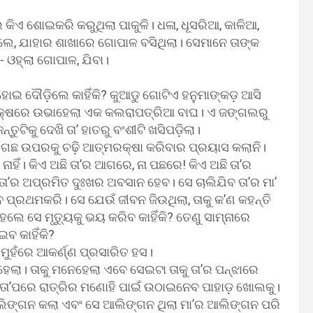
କିଏ ଶୋଇକରି କରୁଥିଲା ପାକୁଳି। ଧଳା, ଧୂସରିଆ, କାଳିଆ,
ଲେ, ଯାହାର ଶାଖାରେ ଗୋପାଳ ବସିଥିଲା। ସେମାନେ ତାଙ୍କ
ଓହ୍ଲା ଗୋପାଳ, ଯିବା।
 ହୋଇ ଦୌଡ଼ିଲେ କାହିଁକି? କୁଆଡୁ ଗୋଟିଏ ହନୁମାଙ୍କଡ଼ ଆସି
ୁସମକ୍ଷରେ ଉଭାହେଲା ଏକ କଲରାପତ୍ରିଆ ବାଘ। ଏ ଜଙ୍ଗଲରୁ
ତୁଟିକୁ ଦେଖି ତା’ ହାତରୁ ବଂଶୀଟି ଖସିପଡ଼ିଲା।
ମ୍ବା ଗଛ ଉପରକୁ ଚଢ଼ି ଆତ୍ମରକ୍ଷା କରିବାର ପ୍ରୟାସ କଲାନି।
ହିଁ। କିଏ ଅଛି ତା’ର ଆଗରେ, ନା ପଛରେ! କିଏ ଅଛି ତା’ର
ା’ର ଅପ୍ରମିତ ଦୁଃଖର ଅବସାନ ହେବ। ସେ ଚାଲିଯିବ ତା’ର ମା’
ବ ପ୍ରଥମକରି। ସେ ଯେଉଁ ଜୀବନ ଜିଉଥିଲା, ତାକୁ କ’ଣ କହନ୍ତି
େ ସେ ମୃତ୍ୟୁକୁ ଭୟ କରିବ କାହିଁକି? ତେଣୁ ସାମ୍‌ନାରେ
ବ କାହିଁକି?
ମୁହଁରେ ଆକର୍ଣ୍ଣ ପ୍ରସାରିତ ହସ।
ା। ତାକୁ ମନେହେଲା ଏବେ ସେଇଟା ତାକୁ ତା’ର ପନ୍‌ଝାରେ
ତ। ତା’ପରେ ରାତ୍ରିର ମଣୋହି ପାଇଁ ଉଠାଇନେବ ପାହାଡ଼ ଖୋଲକୁ।
 ଆଲିଙ୍ଗନ କଲା ଏବଂ ସେ ଆଲିଙ୍ଗନ ଥିଲା ମା’ର ଆଲିଙ୍ଗନ ପରି