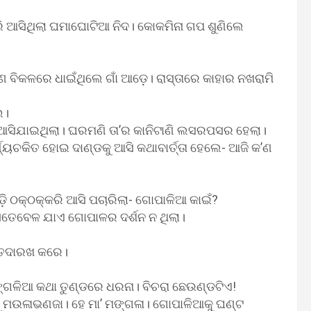
ରି ଆସିଥିଲା ଘମାଘୋଟିଆ ନିଦ। କୋକମିନା ଗପ ଶୁଣିଲେ
ରାଣ ବିକଳରେ ଧାଇଁଥିଲେ ଗାଁ ଆଡ଼େ। ରାସ୍ତାରେ କାହାର ନଖରାମି
େ।
 ଆସିଯାଇଥିଲା। ଘରମଣି ତା’ର କାନିଟାଣି ଲସରପସର ହେଲା।
୍ୟଚକିତ ହୋଇ ଦାଣ୍ଡକୁ ଆସି କଥାବାର୍ତ୍ତା ହେଲେ- ଆଜି କ’ଣ
ି ଠକ୍‌ଠକ୍‌କରି ଆସି ପଚାରିଲା- ଗୋପାଳିଆ କାଇଁ?
େବେଳ ଯାଏ ଗୋପାଳର ଦର୍ଶନ ନ ଥିଲା।
ଁ ତଦାରଖ କରେ।
ମଙ୍ଗଳିଆ କଥା ତୁଣ୍ଡରେ ଧରନା। ବିଚରା ଛେଉଣ୍ଡଟିଏ!
ଭୁ ମଉଳାଭଣଜା। ହେ ମା’ ମଙ୍ଗଳା। ଗୋପାଳିଆକୁ ଘଣ୍ଟ