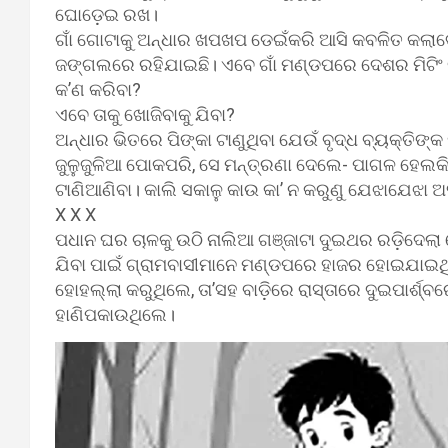
ଘୋଡ଼େଇ ରଖ।
ଗାଁ ଗୋଟାକୁ ଅନ୍ଧାର ଖପଖପ ଡେଇଁକରି ଆସି କବଳିତ କଲାବେ
ଜଙ୍ଗଲରେ ରହିଯାଇଛି। ଏବେ ଗାଁ ମଣ୍ଡପରେ ଦେଶର ମିଟିଂ 
କ’ଣ କରିବା?
ଏବେ ତାକୁ ଖୋଜିବାକୁ ଯିବା?
ଅନ୍ଧାର ଭିତରେ ପିଙ୍କା ଟାଣୁଥିବା ଯେଉଁ ବୃଦ୍ଧ ବ୍ୟକ୍ତିଙ୍କ ମ
ଜୁଳୁଜୁଳିଆ ପୋକପରି, ସେ ମନ୍ତ୍ରଣା ଦେଲେ- ପାଗଳ ହେଲକି
ଟାଣିଆଣିବା। କାଲି ସକାଳୁ କାଉ କା’ ନ କରୁଣୁ ଯେଝାଯେଝା ଅ
X X X
ପଧାନ ଘର ଚାଳକୁ ଉଠି ନାଲିଆ ଗଞ୍ଜାଟା ଦୁଇଥର ରଡ଼ିଦେଲା ବ
ଯିବା ପାଇଁ ଗ୍ରାମବାସୀମାନେ ମଣ୍ଡପରେ ହାଜର ହୋଇଯାଇ
ହୋହଲ୍ଲା କରୁଥିଲେ, ତା’ସହ ବାଡ଼ିରେ ରାସ୍ତାରେ ଦୁଇପାର୍ଶ୍ବର
ହାଣିପକାଉଥିଲେ।