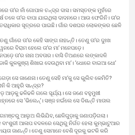
ରେ ତା’ର ନାଁ ଗୋପାଳ ଚନ୍ଦ୍ର ଦାସ। ସମସ୍ତଙ୍କ ମୁହଁରେ
ବର୍ଷ ତଳେ ତା’ର ବାପା ଯାଇଥିଲା ଦାଦନରେ। ଆଉ ଫେରିନି। ତା’ର
 ଉତ୍ତରାଧିକାର ସୂତ୍ରରେ ପାଇଛି। ଗାଁର ଦଶଘର ଲୋକଙ୍କର ଛେଳି
ୁ ଗାଁରେ ତା’ର କେହି ସାଙ୍ଗ ନାହାନ୍ତି। ତେଣୁ ତା’ର ଦୁଃଖ
ସ୍ୱନରେ ବିରାମ ହେଲେ ତା’ର ମା’ ମନେପଡ଼େ।
ମନେପଡ଼େ ତା’ର ନାନା ଅବତାର। ବାସି ତିଅଣରେ ଲଙ୍କାଦଳି
ଡାକି କୁଳକୁଞ୍ଚା ଶିଖାଇ ଦେଉଥିବା ମା’। ‘ଧୋରେ ବାଇଆ ଧୋ’
କି ଗେଡ଼ା ସେ ଜାଣେନା। ତେଣୁ ସେହି ମା’କୁ ସେ ଭୁଲିବ କେମିତି?
ି କି ଆହୁରି ସାନ୍ଦ୍ର?
ଡ଼ ଆଡ଼କୁ ଢଳିଢଳି ଗଲେ ସୂର୍ଯ୍ୟ। ସେ ଜଣେ ବହୁମୁଖୀ
୍ନରେ ସେ ‘ଭିଲେନ୍‌’। ସଞ୍ଜ ନଇଁଲେ ସେ ଦିଶନ୍ତି ମାତାଲ
ମଞ୍ଚରୁ ଆଲୁଅ ଲିଭିଯିବ, ଛେଳିଗୁଡ଼ାକୁ ଜଣାପଡ଼ିଗଲା।
ଂଶୁରୀ ଆଳାପ ବଦଳରେ ସେଥିରୁ ନିର୍ଗତ ହେଲା କୁମ୍ଭାଟୁଆର
ହାୟତା ଜାଣନ୍ତି। ତେଣୁ ସେମାନେ ବେଶି ଦୂରକୁ ଭଟକି କରି