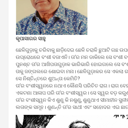
କୃପାସାଗର ସାହୁ
ଛେଳିଗୁଡ଼ାକୁ ଚରିବାକୁ ଛାଡ଼ିଦେଇ ଛେଳି ଚରାଳି ଛୁଆଟି ଗଛ 
ଉପ୍ରୋଧରେ ବଂଶୀ ବଜାଏନି। ତା’ର ମନ ଡାକିଲେ ସେ ବଂଶୀ 
ପୁନଶ୍ଚ ତା’ର ଆଖିପତାଗୁଡ଼ାକ ଭାରିଭାରି ହୋଇଗଲେ ସେ ବଂ
ତାକୁ ଜଙ୍ଗଲରେ ଶୋଇବା ମନା। ଛେଳିଗୁଡ଼ାକର ସେ ଏକଲା ରକ୍ଷ
ସେ ନିଶ୍ଚିନ୍ତରେ ଶୁଅନ୍ତା କେମିତି?
ତା’ର ବଂଶୀସ୍ୱନରେ ନଥାଏ କୌଣସି ପରିଚିତ ରାଗ। ରାଗ ବେହ
ଏକଟଣା ଆଳାପ ପରି ତା’ର ବଂଶୀସ୍ୱର। ସେ ସ୍ୱର ବଡ଼ କରୁ
ତା’ର ବଂଶୀସ୍ୱନ କିଏ ଶୁଣୁ କି ନଶୁଣୁ, ଶୁଣୁଥାଏ ସୀମାହୀନ
ଲତାଙ୍କ ସମୂହ। ଶୁଣନ୍ତି ତା’ର ସାଥୀ ଏବଂ ସହୋଦର ଏଇ 