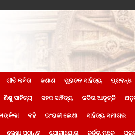
ଗୀତି କବିତା
ଜଣାଣ
ପୁରାତନ ସାହିତ୍ୟ
ପ୍ରବନ୍ଧ
ଶିଶୁ ସାହିତ୍ୟ
ସହଜ ସାହିତ୍ୟ
କବିତା ଆବୃତ୍ତି
ଅନୁ
ାଙ୍କିକା
ବହି
ଇଂରାଜୀ ଲେଖା
ସାହିତ୍ୟ ସମାଚାର
ଲେଖା ପଠାନ୍ତୁ
ଯୋଗାଯୋଗ
ଚର୍ଚ୍ଚା ମଞ୍ଚ
ପୁର