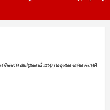
ରାଣ ବିକଳରେ ଧାଇଁଥିଲେ ଗାଁ ଆଡ଼େ। ରାସ୍ତାରେ କାହାର ନଖରାମି