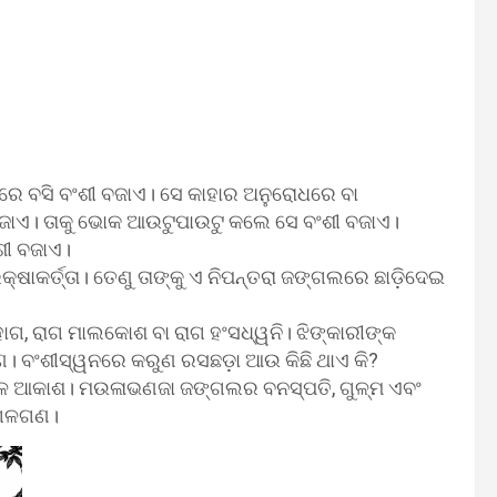
ଉପରେ ବସି ବଂଶୀ ବଜାଏ। ସେ କାହାର ଅନୁରୋଧରେ ବା
ବଜାଏ। ତାକୁ ଭୋକ ଆଉଟୁପାଉଟୁ କଲେ ସେ ବଂଶୀ ବଜାଏ।
ଶୀ ବଜାଏ।
ାକର୍ତ୍ତା। ତେଣୁ ତାଙ୍କୁ ଏ ନିପନ୍ତରା ଜଙ୍ଗଲରେ ଛାଡ଼ିଦେଇ
ାଗ, ରାଗ ମାଲକୋଶ ବା ରାଗ ହଂସଧ୍ୱନି। ଝିଙ୍କାରୀଙ୍କ
ଣ। ବଂଶୀସ୍ୱନରେ କରୁଣ ରସଛଡ଼ା ଆଉ କିଛି ଥାଏ କି?
 ସୁନୀଳ ଆକାଶ। ମଉଳାଭଣଜା ଜଙ୍ଗଲର ବନସ୍ପତି, ଗୁଳ୍ମ ଏବଂ
ଛାଗଳଗଣ।