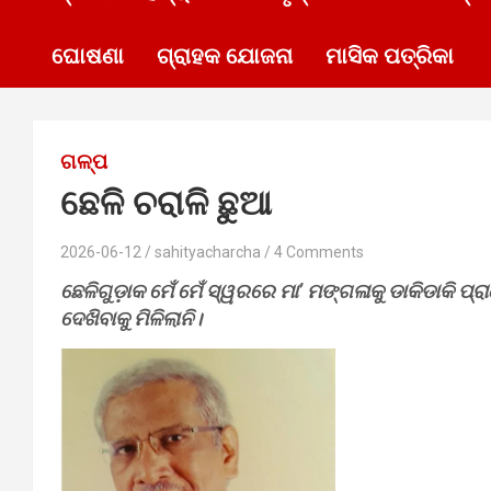
ଘୋଷଣା
ଗ୍ରାହକ ଯୋଜନା
ମାସିକ ପତ୍ରିକା
ଗଳ୍ପ
ଛେଳି ଚରାଳି ଛୁଆ
2026-06-12
sahityacharcha
4 Comments
ଛେଳିଗୁଡ଼ାକ ମେଁ ମେଁ ସ୍ୱରରେ ମା’ ମଙ୍ଗଳାକୁ ଡାକିଡାକି ପ୍
ଦେଖିବାକୁ ମିଳିଲାନି।