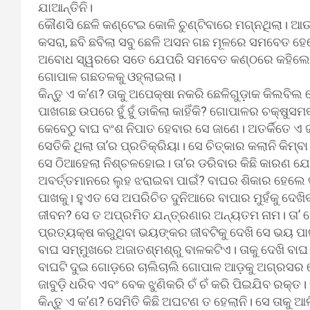
ଯାଆନ୍ତିନି।
କୌଣସି ଛେଳି କଣ୍ଟେଇ କୋଳି ଚୁଣ୍ଟିବାରେ ମଗ୍ନଥିଲା। ଆଉ 
କସରା, ଛବି ଛବିଲା ସବୁ ଛେଳି ଅସନ ଗଛ ମୂଳରେ ସମବେତ ହେ
ଅବୋଧ ସ୍ୱରରେ ସତେ ଯେପରି ସମବେତ କଣ୍ଠରେ କହିଲେ- 
ଗୋପାଳ ଗଛତଳକୁ ଓହ୍ଲାଇଲା।
କିନ୍ତୁ ଏ କ’ଣ? ତାକୁ ଅପେକ୍ଷା ନକରି ଛେଳିଗୁଡ଼ାକ କିଲବିଲ
ପାଖଗଛ ଉପରେ ହୁଁ ହୁଁ ଡାକିଲା କାହିଁକି? ଗୋପାଳର ଚକ୍ଷ
କେବେଠୁ ବାଘ ବଂଶ ନିପାତ ହେବାର ସେ ଜାଣେ। ଅତର୍କିତେ ଏ ଜନ୍
ସେତିକି ଥିଲା ତା’ର ପ୍ରତିକ୍ରିୟା। ସେ ଚିତ୍କାର କଲାନି କି
ସେ ଠିଆହେଲା ନିଶ୍ଚଳହୋଇ। ତା’ର ଡରିବାର କିଛି କାରଣ ଯେ ନା
ଅବର୍ତ୍ତମାନରେ ଲୁହ ଝରାଇବା ପାଇଁ? ବାଘର ଶିକାର ହେଲେ ତ
ପାଖକୁ। ହୁଏତ ସେ ଅପରିଚିତ ଦୁନିଆରେ ବାପାର ମୁହଁକୁ ଦେଖି
ଜୀବନ? ସେ ତ ଅପ୍ରମିତ ଯନ୍ତ୍ରଣାର ଅନ୍ୟତମ ନାମ। ତା’ ହେଲ
ପ୍ରତ୍ୟକ୍ଷ କରୁଥିବା ଭୟଙ୍କର ଜୀବଟିକୁ ଦେଖି ସେ ଭୟ ପାଇ
ବାଘ ସମ୍ମୁଖରେ ଅଜାତଶ୍ମଶ୍ରୁ ବାଳକଟିଏ। ତାକୁ ଦେଖି ବାଘ 
ବାଘଟି ଦୁଇ ଗୋଡ଼ରେ ଚାଲିଚାଲି ଗୋପାଳ ଆଡ଼କୁ ଅଗ୍ରସର ହେଲ
ଜାବୁଡ଼ି ଧରିବ ଏବଂ ବେକ ଝୁଣିକରି ଚଁ ଚଁ କରି ପିଇଯିବ ରକ୍
କିନ୍ତୁ ଏ କ’ଣ? ସେମିତି କିଛି ଅଘଟଣ ତ ହେଲାନି। ସେ ତାକୁ