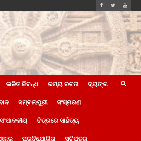
ଲଳିତ ନିବନ୍ଧ
ରମ୍ୟ ରଚନା
ବ୍ୟଙ୍ଗ
ବାଦ
ସମ୍ବଲପୁରୀ
ସଂସ୍ମରଣ
ସଂପାଦକୀୟ
ଚିତ୍ରରେ ସାହିତ୍ୟ
ସ୍କାର
ପ୍ରତିଯୋଗିତା
ସୂଚିପତ୍ର