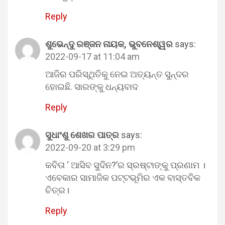
Reply
ଶୁଭେନ୍ଦୁ ରଞ୍ଜନ ନାୟକ, ଭୁବନେଶ୍ୱର
says:
2022-09-17 at 11:04 am
ଆଜିର ପରିସ୍ଥିତିକୁ ନେଇ ଅତ୍ୟନ୍ତ ସୁନ୍ଦର
ହୋଇଛି. ସାରଙ୍କୁ ଧନ୍ୟବାଦ
Reply
ସୁଧାଂଶୁ ଶେଖର ପାତ୍ର
says:
2022-09-20 at 3:29 pm
କବିତା ‘ ଆସିବ ସୁଦିନ?’ର ସ୍ରଷ୍ଟାଙ୍କୁ ପ୍ରଣାମ ।
ଏବେକାର ସାମାଜିକ ପଟ୍ଟଭୂମିର ଏକ ବାସ୍ତବିକ
ଚିତ୍ର।
Reply