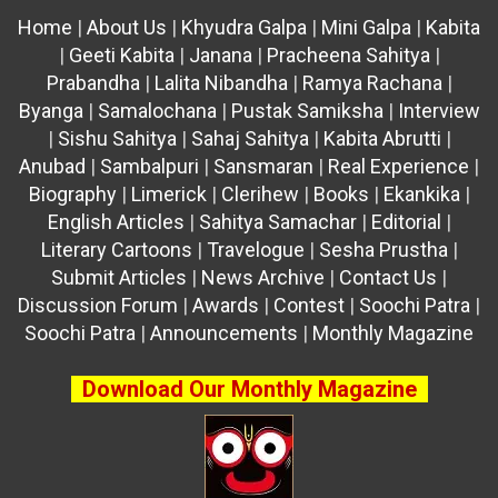
Home
|
About Us
|
Khyudra Galpa
|
Mini Galpa
|
Kabita
|
Geeti Kabita
|
Janana
|
Pracheena Sahitya
|
Prabandha
|
Lalita Nibandha
|
Ramya Rachana
|
Byanga
|
Samalochana
|
Pustak Samiksha
|
Interview
|
Sishu Sahitya
|
Sahaj Sahitya
|
Kabita Abrutti
|
Anubad
|
Sambalpuri
|
Sansmaran
|
Real Experience
|
Biography
|
Limerick
|
Clerihew
|
Books
|
Ekankika
|
English Articles
|
Sahitya Samachar
|
Editorial
|
Literary Cartoons
|
Travelogue
|
Sesha Prustha
|
Submit Articles
|
News Archive
|
Contact Us
|
Discussion Forum
|
Awards
|
Contest
|
Soochi Patra
|
Soochi Patra
|
Announcements
|
Monthly Magazine
Download Our Monthly Magazine