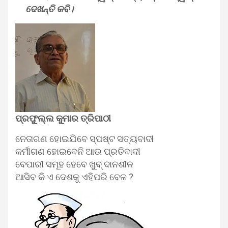
ଦେଖନ୍ତି କବି।
ପ୍ରଫୁଲ୍ଲ କୁମାର ତ୍ରିପାଠୀ
ନେତାଗଣ ହୋଇଯିବେ ସ୍ପଷ୍ଟ ସତ୍ୟବାଦୀ
କର୍ମୀଗଣ ହୋଇବେନି ଆଉ ପ୍ରତିବାଦୀ
ବେପାରୀ ସମୂହ ହେବେ ଖୁବ୍‌ ଦାନଶୀଳ
ଆସିବ କି ଏ ଦେଶକୁ ଏହିପରି ବେଳ ?