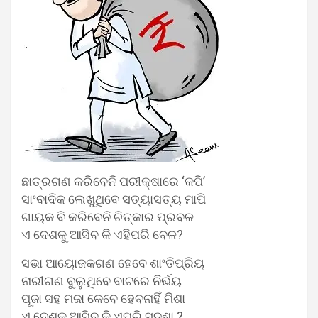
ଛାତ୍ରଗଣ କରିବେନି ପରୀକ୍ଷାରେ ‘କପି’
ସାଂବାଦିକ ଲେଖୁଥିବେ ସତ୍ୟାସତ୍ୟ ମାପି
ଗାୟକ ବି କରିବେନି ଚିତ୍କାର ପ୍ରବଳ
ଏ ଦେଶକୁ ଆସିବ କି ଏହିପରି ବେଳ?
ସଭା ଆୟୋଜକଗଣ ହେବେ ଶାଂତିପ୍ରିୟ
ନାରୀଗଣ ବୁଲୁଥିବେ ବାଟରେ ନିର୍ଭୟ
ପୂଜା ସହ ମଜା କେବେ ହେବନାହିଁ ମିଶା
ଏ ଦେଶକୁ ଆସିବ କି ଏପରି ସୁଦଶା ?