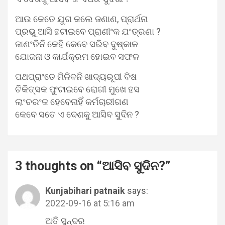
ଆଉ କେତେ ଯୁଗ କଲେ ଜଣାଣ, ପ୍ରାର୍ଥନା
ପ୍ରଭୁ ଆସି ହଟାଇବେ ପ୍ରାଣୀଂକ ଯଂତ୍ରଣା ?
ଜାଣଂତିନି କେହି କେବେ ସରିବ ଦୁଷ୍କାଳ
ଯୋଜନା ଓ କାର୍ଯକ୍ରମ ହୋଇବ ସଫଳ
ପଥପ୍ରାଂତେ ମିଳିବନି ଖାଦ୍ୟରୂପୀ ବିଷ
ଚିକିତ୍ସକ ଫୁଟାଇବେ ରୋଗୀ ମୁଖେ ହସ
ଲାଂଚରଂକ ହେବେନାହିଁ କର୍ମଚାରୀଗଣ
କେବେ ସତେ ଏ ଦେଶକୁ ଆସିବ ସୁଦିନ ?
3 thoughts on “
ଆସିବ ସୁଦିନ?
”
Kunjabihari patnaik
says:
2022-09-16 at 5:16 am
ଅତି ସୁନ୍ଦର