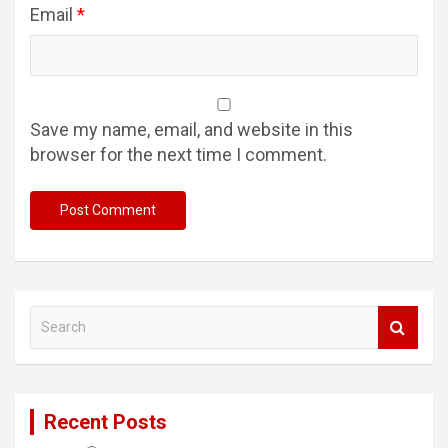
Email
*
Save my name, email, and website in this
browser for the next time I comment.
S
e
a
r
c
Recent Posts
h