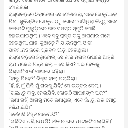
ହୋଇଗଲା।
ରାସ୍ତାକଡ଼ରେ ଛିଡ଼ାହୋଇ ସେ ହେଜିହେଲା, ଏବେ ସେ କୁଆଡ଼େ
ଯିବ। ସୁନିଶ୍ଚିତ ସେ କୁଆଡ଼ୁ ଗୋଟେ ଆସିଥିଲା କିନ୍ତୁ, ଏବେ
କେତୋଟି ମୁହୂର୍ତ୍ତରେ ତାର ସମସ୍ତ ସ୍ମୃତି ପୋଛି
ହୋଇଯାଇଥିଲା। ଏବେ ସବୁ ରାସ୍ତା ତାକୁ ଆପଣାର ମନେ
ହେଉଥିଲା, ଯାହା କୁଆଡ଼େ ବି ଯାଉନଥିଲା ଓ ତା’
ପାଦମାନଙ୍କରେ ପ୍ରବଳ ପୀଡ଼ା ହେଉଥିଲା।
ରାସ୍ତା କଡ଼ରେ ଛିଡ଼ାହୋଇ, ସେ ତା’ର ମଗଜ ଉପରେ ଆହୁରି
ଚାପ ପକେଇ ଚିନ୍ତା କଲା – ସେ କିଏ? ଏଇ ବେଳକୁ
ରିକ୍ସାଟିଏ ତା’ ପାଖରେ ରହିଲା।
“ବାବୁ, ଯିବେ?” ରିକ୍ସାବାଲା ପଚାରିଲା।
“ହଁ, ହଁ, ମୁଁ ଯିବି, ମୁଁ ଘରକୁ ଯିବି,” ସେ ଉତ୍ତର ଦେଲା।
“ଚାଲନ୍ତୁ ବାବୁ, ନେଇଯିବି, କୋଉଠି ଆପଣଙ୍କ ଘର?”
“ଜଣା ନାହିଁ, ଆଗରୁ ମତେ ଜଣାଥିଲା, ଏବେ କିନ୍ତୁ, ଘର ମୋଠୁ
ହଜିଯାଇଛି।”
“କୌଣସି ଚିହ୍ନ ମନେଅଛି?”
“ଗଳିଟିଏ ଅଛି, ଯେଉଁଠି ନୀଳ ରଂଗର ଫାଟକଟିଏ ଲାଗିଛି।”