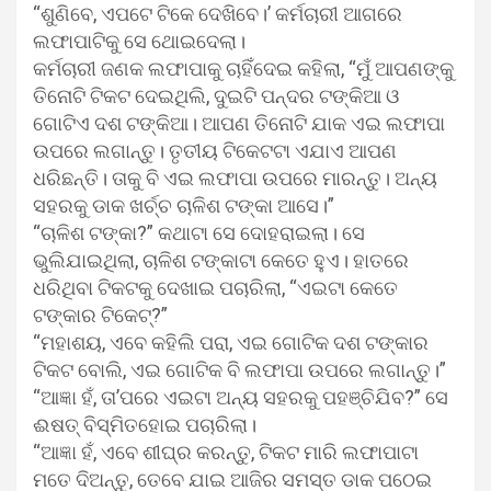
“ଶୁଣିବେ, ଏପଟେ ଟିକେ ଦେଖିବେ।’ କର୍ମଚାରୀ ଆଗରେ
ଲଫାପାଟିକୁ ସେ ଥୋଇଦେଲା।
କର୍ମଚାରୀ ଜଣକ ଲଫାପାକୁ ଚାହିଁଦେଇ କହିଲା, “ମୁଁ ଆପଣଙ୍କୁ
ତିନୋଟି ଟିକଟ ଦେଇଥିଲି, ଦୁଇଟି ପନ୍ଦର ଟଙ୍କିଆ ଓ
ଗୋଟିଏ ଦଶ ଟଙ୍କିଆ। ଆପଣ ତିନୋଟି ଯାକ ଏଇ ଲଫାପା
ଉପରେ ଲଗାନ୍ତୁ। ତୃତୀୟ ଟିକେଟଟା ଏଯାଏ ଆପଣ
ଧରିଛନ୍ତି। ତାକୁ ବି ଏଇ ଲଫାପା ଉପରେ ମାରନ୍ତୁ। ଅନ୍ୟ
ସହରକୁ ଡାକ ଖର୍ଚ୍ଚ ଚାଳିଶ ଟଙ୍କା ଆସେ।”
“ଚାଳିଶ ଟଙ୍କା?” କଥାଟା ସେ ଦୋହରାଇଲା। ସେ
ଭୁଲିଯାଇଥିଲା, ଚାଳିଶ ଟଙ୍କାଟା କେତେ ହୁଏ। ହାତରେ
ଧରିଥିବା ଟିକଟକୁ ଦେଖାଇ ପଚାରିଲା, “ଏଇଟା କେତେ
ଟଙ୍କାର ଟିକେଟ୍‌?”
“ମହାଶୟ, ଏବେ କହିଲି ପରା, ଏଇ ଗୋଟିକ ଦଶ ଟଙ୍କାର
ଟିକଟ ବୋଲି, ଏଇ ଗୋଟିକ ବି ଲଫାପା ଉପରେ ଲଗାନ୍ତୁ।”
“ଆଜ୍ଞା ହଁ, ତା’ପରେ ଏଇଟା ଅନ୍ୟ ସହରକୁ ପହଞ୍ଚିଯିବ?” ସେ
ଈଷତ୍ ବିସ୍ମିତହୋଇ ପଚାରିଲା।
“ଆଜ୍ଞା ହଁ, ଏବେ ଶୀଘ୍ର କରନ୍ତୁ, ଟିକଟ ମାରି ଲଫାପାଟା
ମତେ ଦିଅନ୍ତୁ, ତେବେ ଯାଇ ଆଜିର ସମସ୍ତ ଡାକ ପଠେଇ