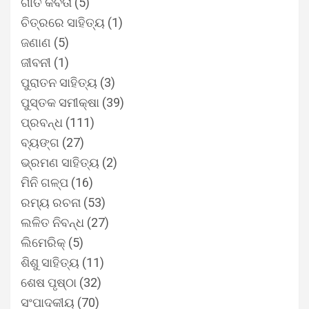
ଗୀତି କବିତା
(5)
ଚିତ୍ରରେ ସାହିତ୍ୟ
(1)
ଜଣାଣ
(5)
ଜୀବନୀ
(1)
ପୁରାତନ ସାହିତ୍ୟ
(3)
ପୁସ୍ତକ ସମୀକ୍ଷା
(39)
ପ୍ରବନ୍ଧ
(111)
ବ୍ୟଙ୍ଗ
(27)
ଭ୍ରମଣ ସାହିତ୍ୟ
(2)
ମିନି ଗଳ୍ପ
(16)
ରମ୍ୟ ରଚନା
(53)
ଲଳିତ ନିବନ୍ଧ
(27)
ଲିମେରିକ୍
(5)
ଶିଶୁ ସାହିତ୍ୟ
(11)
ଶେଷ ପୃଷ୍ଠା
(32)
ସଂପାଦକୀୟ
(70)