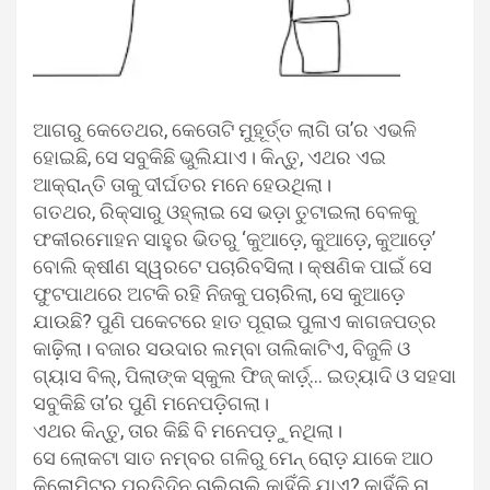
ଆଗରୁ କେତେଥର, କେତୋଟି ମୁହୂର୍ତ୍ତ ଲାଗି ତା’ର ଏଭଳି
ହୋଇଛି, ସେ ସବୁକିଛି ଭୁଲିଯାଏ। କିନ୍ତୁ, ଏଥର ଏଇ
ଆକ୍ରାନ୍ତି ତାକୁ ଦୀର୍ଘତର ମନେ ହେଉଥିଲା।
ଗତଥର, ରିକ୍ସାରୁ ଓହ୍ଲାଇ ସେ ଭଡ଼ା ତୁଟାଇଲା ବେଳକୁ
ଫକୀରମୋହନ ସାହୁର ଭିତରୁ ‘କୁଆଡ଼େ, କୁଆଡ଼େ, କୁଆଡ଼େ’
ବୋଲି କ୍ଷୀଣ ସ୍ୱରଟେ ପଚାରିବସିଲା। କ୍ଷଣିକ ପାଇଁ ସେ
ଫୁଟପାଥରେ ଅଟକି ରହି ନିଜକୁ ପଚାରିଲା, ସେ କୁଆଡ଼େ
ଯାଉଛି? ପୁଣି ପକେଟରେ ହାତ ପୂରାଇ ପୁଳାଏ କାଗଜପତ୍ର
କାଢ଼ିଲା। ବଜାର ସଉଦାର ଲମ୍ବା ତାଲିକାଟିଏ, ବିଜୁଳି ଓ
ଗ୍ୟାସ ବିଲ୍‌, ପିଲାଙ୍କ ସ୍କୁଲ ଫିଜ୍ କାର୍ଡ଼୍‌… ଇତ୍ୟାଦି ଓ ସହସା
ସବୁକିଛି ତା’ର ପୁଣି ମନେପଡ଼ିଗଲା।
ଏଥର କିନ୍ତୁ, ତାର କିଛି ବି ମନେପଡ଼ୁନଥିଲା।
ସେ ଲୋକଟା ସାତ ନମ୍ବର ଗଳିରୁ ମେନ୍ ରୋଡ଼ ଯାକେ ଆଠ
କିଲୋମିଟର ପ୍ରତିଦିନ ଚାଲିଚାଲି କାହିଁକି ଯାଏ? କାହିଁକି ନା,