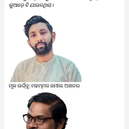
କୁଆଡ଼େ ବି ଯାଉନଥିଲା।
ମୂଳ ଉର୍ଦ୍ଦୂ: ମହମ୍ମଦ ଜମୀଲ ଅଖତର