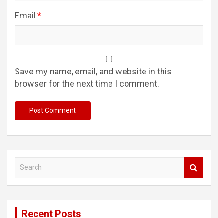
Email
*
Save my name, email, and website in this
browser for the next time I comment.
S
e
a
r
c
Recent Posts