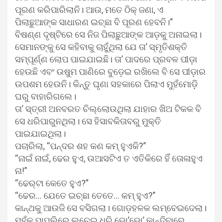
ପୂରଣ କରିପାରିଲାନି। ଆଉ, ମତେ ଠିକ୍ ଜଣା, ଏ
ପିଲାଛୁଆଙ୍କ ସାଧାରଣ ଇଚ୍ଛା ବି ପୂରଣ ହେବନି।”
ବିଷଣ୍ଣ ଦୃଷ୍ଟିରେ ସେ ନିଜ ପିଲାଛୁଆଙ୍କ ଆଡ଼କୁ ଅନାଇଲା।
ସେମାନଙ୍କୁ ସେ କହିବାକୁ ଚାହୁଁଥିଲା ଯେ ତା’ ସ୍ମୃତିଶକ୍ତି
ସମ୍ପୂର୍ଣ୍ଣ ଲୋପ ପାଇଯାଇଛି। ତା’ ପାଦରେ ପ୍ରବଳ ପୀଡ଼ା
ହେଉଛି ଏବଂ ଉଷୁମ ପାଣିରେ ବୁଡ଼େଇ ରଖିଲେ ବି ସେ ପୀଡ଼ାର
ଉପଶମ ହେଉନି। କିନ୍ତୁ ଘୃଣା ସହକାରେ ପିଲାଏ ମୁହଁମୋଡ଼ି
ଘରୁ ବାହାରିଗଲେ।
ତା’ ସ୍ତ୍ରୀ ଅନବରତ ଚିଲ୍ଲୋଉଥିଲା ଯାହାର ଖିଅ ଟିକକ ବି
ସେ ଧରିପାରୁନଥିଲା। ସେ ହିସାବକିତାବରୁ ମୁକ୍ତି
ପାଇଯାଇଥିଲା।
ପଚାରିଲା, “ପନ୍ଦର ଶହ କଣ କମ୍ ହୁଏକି?”
“ନାଇଁ ନାଇଁ, ଢେର ହୁଏ, ଉଆସଟିଏ ତ ଏତିକିରେ ହିଁ ତୋଳାହୁଏ
ନା!”
“ଢେର୍‌ଟା କେତେ ହୁଏ?”
“ଢେର… ଯେତେ ଇଚ୍ଛା ତେତେ… କମ୍ ହୁଏ?”
କାନ୍ଥକୁ ଆଉଜି ସେ ବସିଗଲା। ଗୋଡ଼ହଳକ ଲମ୍ବେଇଦେଲା।
ମୁହଁକୁ ପାପୁଲିରେ ଲୁଚେଇ ଧରି ଭୋ’ଭୋ’ କାନ୍ଦିବାରେ