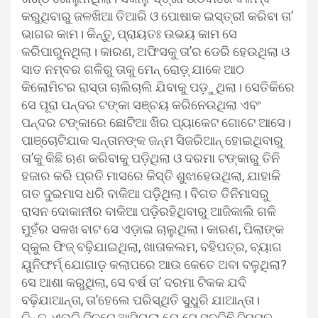
କରୁଥିବାରୁ ଜଳଖିଆ ତିଆରି ଓ ପୋଷାକ ଇସ୍ତ୍ରୀ କରିବା ତା’
ଭାଗର କାମ। କିନ୍ତୁ, ପ୍ରାୟତଃ ଉଭୟ କାମ ସେ
କରିପାରୁନଥିଲା। କାରଣ, ଅଫିସକୁ ତା’ର ଡେରି ହେଉଥିଲା ଓ
ସାତ ନମ୍ବର ଗଳିରୁ ତାକୁ ମେନ୍ ରୋଡ଼୍ ଯାକେ ଆଠ
କିଲୋମିଟର ରାସ୍ତା ଚାଲିଚାଲି ଯିବାକୁ ପଡ଼ୁଥିଲା। ସେତିକିରେ
ସେ ପୂରା ପନ୍ଦର ଟଙ୍କା ସଞ୍ଚୟ କରିନେଉଥିଲା ଏବଂ
ପନ୍ଦର ଟଙ୍କାରେ ଛୋଟିଆ ଖିର ପ୍ୟାକେଟ ଗୋଟେ ଆସେ।
ପାଞ୍ଚୋଟିଯାକ ସନ୍ତାନଙ୍କ ଜନ୍ମ ସିଜରିଆନ୍ ହୋଇଥିବାରୁ
ତା’କୁ କିଛି ଋଣ କରିବାକୁ ପଡ଼ିଥିଲା ଓ ଦରମା ଟଙ୍କାରୁ ତିନି
ହଜାର କରି ପ୍ରତି ମାସରେ କିସ୍ତି ଶୁଝାହେଉଥିଲା, ଯାହାକି
ଗତ ଦୁଇମାସ ଧରି ବାକିଆ ପଡ଼ିଥିଲା। ବିଗତ ତିନିମାସରୁ
ରାସନ ଦୋକାନୀର ବାକିଆ ପଡ଼ିରହିଥିବାରୁ ଆଜିକାଲି ଗଳି
ମୁହଁର ସଳଖ ବାଟ ସେ ଏଡ଼ାଇ ଚାଲୁଥିଲା। କାରଣ, ପିଲାଙ୍କ
ସ୍କୁଲ ଫିଜ୍ ବଢ଼ିଯାଇଥିଲା, ଖାତାକଲମ, ବହିପତ୍ର, ବ୍ୟାଗ
ୟୁନିଫର୍ମ୍ ଯୋଗାଡ଼ କଲାପରେ ଆଉ କେତେ ଅବା ବଳୁଥିଲା?
ସେ ଆଶା କରୁଥିଲା, ସେ ବର୍ଷ ତା’ ଦରମା ଟିକକ ଯଦି
ବଢ଼ିଯାଆନ୍ତା, ତା’ହେଲେ ପରିସ୍ଥିତି ସୁଧୁରି ଯାଆନ୍ତା।
କିନ୍ତୁ, ଏଭଳି ଦିନଟେ ଆସିଗଲା ଯେ ସେ ସବୁକିଛି ବିସ୍ମୃତ