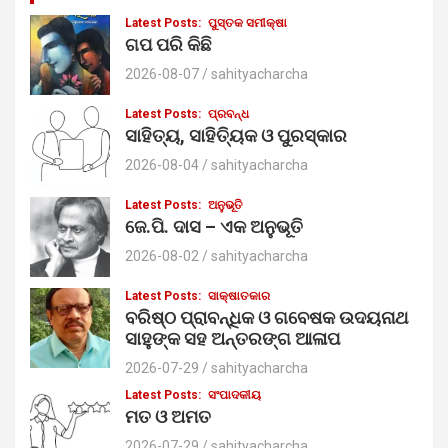
h
Latest Posts:
ପୁସ୍ତକ ସମୀକ୍ଷା
ଗପ ପରି କିଛି
2026-08-07
sahityacharcha
Latest Posts:
ପ୍ରବନ୍ଧ
ସାହିତ୍ୟ, ସାହିତ୍ୟିକ ଓ ପୁରସ୍କାର
2026-08-04
sahityacharcha
Latest Posts:
ଅନୁଭୂତି
ଜେ.ପି. ଦାସ – ଏକ ଅନୁଭୂତି
2026-08-02
sahityacharcha
Latest Posts:
ସାକ୍ଷାତକାର
ବରିଷ୍ଠ ପ୍ରାବନ୍ଧିକ ଓ ଗବେଷକ ଉଦୟନାଥ
ସାହୁଙ୍କ ସହ ଅନ୍ତରଙ୍ଗ ଆଳାପ
2026-07-29
sahityacharcha
Latest Posts:
ସଂପାଦକୀୟ
ମତ ଓ ଅମତ
2026-07-29
sahityacharcha