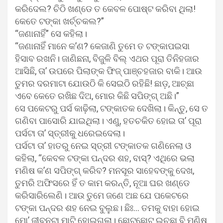
କରିଦେଲ? ଚିଠି ଖଣ୍ଡେ ତ କେବଳ ପୋଷ୍ଟ କରିବା ଥିଲା!
କେତେ ଟଙ୍କା ଖର୍ଚ୍ଚକଲ?”
“ଜଣାନାହିଁ” ସେ କହିଲା।
“ଜଣାନାହିଁ ମାନେ କ’ଣ? କେଜାଣି ତୁମେ ତ ଟଙ୍କାପଇସା
ହିସାବ ରଖନି। ଜାଣିଛନା, ବିଜୁଳି ବିଲ୍ ଏଥର ପୂରା ତିନିହଜାର
ଆସିଛି, ତା’ ଉପରେ ପିଲାଙ୍କ ଫିଜ୍ ପାଞ୍ଚହଜାର ବାକି। ଆଉ
ତୁମର ଦରମାଟା ଯୋଉଠି କି ସେଇଠି ରହିଛି! ଛାଡ଼, ଆଚ୍ଛା
ଏବେ କେତେ ରଖିଛ ଦିଅ, ମୋର କିଛି ସପିଙ୍ଗ୍ ଅଛି।”
ସେ ପକେଟରୁ ପର୍ସ କାଢ଼ିଲା, ଟଙ୍କାତକ ଦେଖିଲା। କିନ୍ତୁ, ସେ ତ
ଗଣିବା ପାସୋରି ଯାଇଥିଲା। ଏଣୁ, ହତଚକିତ ହୋଇ ତା’ ପୂରା
ପର୍ସଟା ତା’ ସ୍ତ୍ରୀକୁ ଧରେଇଦେଲା।
ପର୍ସଟା ତା’ ହାତରୁ ନେଇ ସ୍ତ୍ରୀ ଟଙ୍କାତକ ଗଣିନେଲା ଓ
କହିଲା, “କେବଳ ଟଙ୍କା ପନ୍ଦର ଶହ, ବାସ୍‌? ଏଥିରେ ଭଲା
ମଣିଷ କ’ଣ ସପିଙ୍ଗ୍ କରିବ? ମନସୂର ସାହେବଙ୍କୁ ଦେଖ,
ତୁମରି ଅଫିସରେ ହିଁ ତ କାମ କରନ୍ତି, ନୂଆ ଘର ଖଣ୍ଡେ
କରିସାରିଲେଣି। ଆଉ ତୁମେ ଜଣେ ଅଛ ଯେ ପକେଟରେ
ଟଙ୍କା ପନ୍ଦର ଶହ ନେଇ ବୁଲୁଛ। ଛିଃ… ତମକୁ ବାହା ହୋଇ
ମୋ’ ଜୀବନଟା ମାଟି ହୋଇଗଲା। ଛୋଟଛୋଟ ଇଚ୍ଛା ବି ମଣିଷ