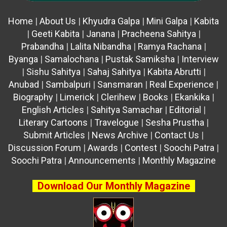
Home
|
About Us
|
Khyudra Galpa
|
Mini Galpa
|
Kabita
|
Geeti Kabita
|
Janana
|
Pracheena Sahitya
|
Prabandha
|
Lalita Nibandha
|
Ramya Rachana
|
Byanga
|
Samalochana
|
Pustak Samiksha
|
Interview
|
Sishu Sahitya
|
Sahaj Sahitya
|
Kabita Abrutti
|
Anubad
|
Sambalpuri
|
Sansmaran
|
Real Experience
|
Biography
|
Limerick
|
Clerihew
|
Books
|
Ekankika
|
English Articles
|
Sahitya Samachar
|
Editorial
|
Literary Cartoons
|
Travelogue
|
Sesha Prustha
|
Submit Articles
|
News Archive
|
Contact Us
|
Discussion Forum
|
Awards
|
Contest
|
Soochi Patra
|
Soochi Patra
|
Announcements
|
Monthly Magazine
Download Our Monthly Magazine