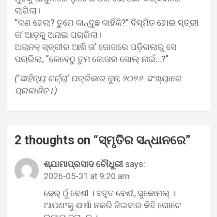
ଲାଗିଲା।
“କଣ ହେଲା? ତୁମେ କାନ୍ଦୁଛ କାହିଁକି?” ବିସ୍ମିତ ହୋଇ ସ୍ତ୍ରୀ
ତା’ ଆଡ଼କୁ ଅନାଇ ପଚାରିଲା।
ଅଚାନକ୍ ସ୍ତ୍ରୀର ଆଖି ତା’ ଜୋତାରେ ପଡ଼ିଗଲାରୁ ସେ
ପଚାରିଲା, “କେବେଠୁ ତୁମ ଜୋତାର ସୋଲ୍ ନାଇଁ…?”
(‘ସାହିତ୍ୟ ଚର୍ଚ୍ଚା’ ପତ୍ରିକାର ଜୁନ, ୨୦୨୬ ସଂଖ୍ୟାରେ
ପ୍ରକାଶିତ। )
2 thoughts on “
ସ୍ମୃତିର ସନ୍ଧାନରେ
”
ଶ୍ଯାମାପ୍ରସାଦ ଚୌଧୁରୀ
says:
2026-05-31 at 9:20 am
ଢେର୍ ଠୁଁ ବେଶୀ । ବହୁତ ବେଶୀ, ସୁକୋମଲ୍ ।
ଆପଣଂକୁ ଈର୍ଷା ନକରି ଜିଇବାର କିଛି ଗୋଟେ