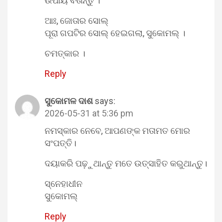
ଉପାୟ ବତାନ୍ତୁ ।
ଆଃ, ଜୋତାର ସୋଲ୍
ପୂରା ଗପଟିର ସୋଲ୍ ହେଇଗଲା, ସୁକୋମଲ୍ ।
ଚମତ୍କାର ।
Reply
ସୁକୋମଳ ଦାଶ
says:
2026-05-31 at 5:36 pm
ନମସ୍କାର ନେବେ, ଆପଣଙ୍କ ମତାମତ ମୋର
ସଂପତ୍ତି।
ଦୟାକରି ପଢ଼ୁଥାନ୍ତୁ ମତେ ଉତ୍ସାହିତ କରୁଥାନ୍ତୁ।
ସ୍ନେହାଧୀନ
ସୁକୋମଲ୍
Reply