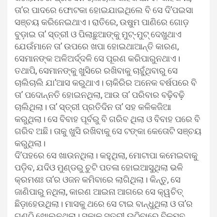
ତା’ର ପାଦରେ ଫୋଟକା ହୋଇଯାଇଥିଲେ ବି ସେ ଦି’ପଇସା
ସଞ୍ଚୟ କରିନେଇଥାଏ। ରାତିରେ, ଉଷୁମ ପାଣିରେ ଗୋଡ଼
ବୁଡ଼ାଇ ତା’ ସ୍ତ୍ରୀ ଓ ପିଲାଛୁଆଙ୍କୁ ମୁଟ୍‌-ମୁଟ୍ ଦେଖୁଥାଏ
ଯେଉଁମାନେ ତା’ ଉପରେ ଖପା ହୋଇଥାଆନ୍ତି କାରଣ,
ସେମାନଙ୍କ ଅଳିଅର୍ଦ୍ଦଳି ସେ ପୂରଣ କରିପାରୁନଥାଏ।
ତଥାପି, ସେମାନଙ୍କୁ ଖୁସିରେ ରଖିବାକୁ ଚାହୁଁଥିବାରୁ ସେ
ଚାଲିଚାଲି ଯା’ଆସ କରୁଥାଏ। ଚାକିରିର ଅନେକ ବର୍ଷପରେ ବି
ତା’ ପଦୋନ୍ନତି ହୋଇନଥିଲା, ଆଉ ତା’ ପରିବାର ବଢ଼ିବଢ଼ି
ଚାଲିଥିଲା। ତା’ ସ୍ତ୍ରୀ ପ୍ରତିଦିନ ତା’ ସହ କଳିକଜିଆ
କରୁଥିଲା। ସେ ବିବାହ ପୂର୍ବରୁ ବି ଗରିବ ଥିଲା ଓ ବିବାହ ପରେ ବି
ଗରିବ ଅଛି। ତାକୁ ଖୁସି ରଖିବାକୁ ସେ ଟଙ୍କା କେତୋଟି ସଞ୍ଚୟ
କରୁଥିଲା।
ଦି’ପହରେ ସେ ଖାଉନଥିଲା। କହୁଥିଲା, ମୋଟାପା କମେଇବାକୁ
ପଡ଼ିବ, ଯଦିଓ ମୁଣ୍ଡରୁ ଚୁଟି ପତଳା ହୋଇଆସୁଥିଲା ଭଳି
କ୍ରମଶଃ ତା’ର ଓଜନ କମିବାରେ ଲାଗିଥିଲା। କିନ୍ତୁ, ସେ
ଜାଣିପାରୁ ନଥିଲା, କାରଣ ଆଇନା ଆଗରେ ସେ କ୍ୱଚିତ୍
ଛିଡ଼ାହେଉଥିଲା। ମାସକୁ ଥରେ ସେ ଟାଇ ବାନ୍ଧୁଥିଲା ଓ ତା’ର
ଗଣ୍ଠି ଖୋଲୁନଥିଲା। ସକାଳୁ ସ୍ତ୍ରୀ ଉଠିବାରେ ବିଳମ୍ବ