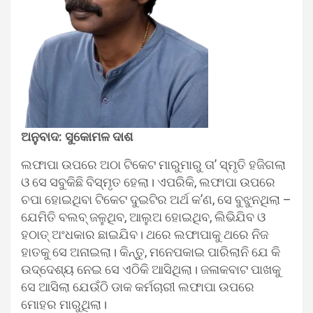
ଅନୁବାଦ: ସୁକୋମଳ ଦାଶ
ଲଫାପା ଉପରେ ଅଠା ଟିକେଟ ମାରୁମାରୁ ତା’ ସ୍ମୃତି ହଜିଗଲା
ଓ ସେ ସବୁକିଛି ବିସ୍ମୃତ ହେଲା। ଏପରିକି, ଲଫାପା ଉପରେ
ଚପା ହୋଇଥିବା ଟିକେଟ ଦୁଇଟିର ଅର୍ଥ କ’ଣ, ସେ ବୁଝୁନଥିଲା –
ଯେମିତି ବଲବ୍ ଜଳୁଥିବ, ଆଲୁଅ ହୋଇଥିବ, ଲିଭିଯିବ ଓ
ହଠାତ୍ ଅଂଧକାର ଛାଇଯିବ। ଥରେ ଲଫାପାକୁ ଥରେ ନିଜ
ହାତକୁ ସେ ଅନାଇଲା। କିନ୍ତୁ, ମନେପକାଇ ପାରିଲାନି ଯେ କି
ଉଦ୍ଦେଶ୍ୟ ନେଇ ସେ ଏଠିକି ଆସିଥିଲା। ଜଳାକବାଟ ପାଖକୁ
ସେ ଆସିଲା ଯେଉଁଠି ଡାକ କର୍ମଚାରୀ ଲଫାପା ଉପରେ
ମୋହର ମାରୁଥିଲା।