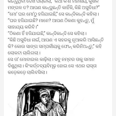
କାନ୍ଦୁଥିବା ଦେଖି ପଚାରିଲା, “କଥା କ’ଣ ମହାଶୟ, କୁଶଳ
ମଙ୍ଗଳ ତ? ଆପଣ କାନ୍ଦୁଛନ୍ତି କାହିଁକି, କିଛି ଅସୁବିଧା?”
“ମୋ’ ଘର ମୋ’ଠୁ ହଜିଯାଇଛି,” ସେ କାନ୍ଦିକାନ୍ଦି କହିଲା।
“ଘର ହଜିଯାଇଛି? ମାନେ? ଆପଣ ଠିକଣା କୁହନ୍ତୁ, ମୁଁ
ସାହାଯ୍ୟ କରିବି।”
“ଠିକଣା ହିଁ ହଜିଯାଇଛି,” କାନ୍ଦିକାନ୍ଦି ସେ କହିଲା।
“କିଛି ଅସୁବିଧା ନାଇଁ, ଆପଣ ଏ ସହରକୁ ନୂଆକରି ଆସିଛନ୍ତି
କି? କୋଉ ସାଙ୍ଗ ସମ୍ପର୍କୀୟକୁ ଫୋନ୍ କରିନିଅନ୍ତୁ,” କହି
ଲୋକଟା ଚାଲିଗଲା।
ସେ ତା’ ମୋବାଇଲ କାଢ଼ିଲା। ସବୁ ନମ୍ବର ତାକୁ ସମାନ
ଦିଶୁଥିଲା। କିଂକର୍ତ୍ତବ୍ୟବିମୂଢ଼ ହୋଇ ସେ ଏଥର ରାସ୍ତା
କଡ଼େକଡ଼େ ଚାଲିବସିଲା।