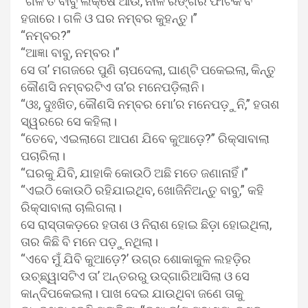
“ଗଳି ତ ବାବୁ ଲକ୍ଷେ ଆଉ, ନୀଳ ରଙ୍ଗର ଫାଟକ ବି
ହଜାରେ। ଗଳି ଓ ଘର ନମ୍ବର କୁହନ୍ତୁ।”
“ନମ୍ବର?”
“ଆଜ୍ଞା ବାବୁ, ନମ୍ବର।”
ସେ ତା’ ମଗଜରେ ପୁଣି ଚାପଦେଲା, ଘାଣ୍ଟି ପକେଇଲା, କିନ୍ତୁ
କୌଣସି ନମ୍ବରଟିଏ ତା’ର ମନେପଡ଼ିଲାନି।
“ଓଃ, ଦୁଃଖିତ, କୌଣସି ନମ୍ବର ମୋ’ର ମନେପଡ଼ୁନି,” ହତାଶ
ସ୍ୱରରେ ସେ କହିଲା।
“ତେବେ, ଏଇଲାଗେ ଆପଣ ଯିବେ କୁଆଡ଼େ?” ରିକ୍ସାବାଲା
ପଚାରିଲା।
“ଘରକୁ ଯିବି, ଯାହାକି କୋଉଠି ଅଛି ମତେ ଜଣାନାହିଁ।”
“ଏଇଠି କୋଉଠି ରହିଯାଇଥିବ, ଖୋଜିନିଅନ୍ତୁ ବାବୁ,” କହି
ରିକ୍ସାବାଲା ଚାଲିଗଲା।
ସେ ରାସ୍ତାକଡ଼ରେ ହତାଶ ଓ ନିରାଶ ହୋଇ ଛିଡ଼ା ହୋଇଥିଲା,
ତାର କିଛି ବି ମନେ ପଡ଼ୁନଥିଲା।
“ଏବେ ମୁଁ ଯିବି କୁଆଡ଼େ?’ ଉଗ୍ର ଶୋକାକୁଳ ଲହଡ଼ିର
ଉଚ୍ଛ୍ୱାସଟିଏ ତା’ ଅନ୍ତରରୁ ଉଦ୍‌ଗାରିଆସିଲା ଓ ସେ
କାନ୍ଦିପକେଇଲା। ପାଖ ଦେଇ ଯାଉଥିବା ଜଣେ ତାକୁ