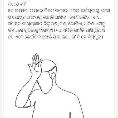
ଦିଆଯିବ।”
ସେ ଲଫାପା ଉପରେ ଟିକଟ ଲଗାଇ ଏଥର କର୍ମଚାରୀକୁ ଦେଲା
ଓ ପୋଷ୍ଟ ଅଫିସରୁ ବାହାରିଆସିଲା। ସେ ବିଚଳିତ। ତା’ର
ସମସ୍ତ ସଂଖ୍ୟାଜ୍ଞାନ ବିଲୁପ୍ତ; ଦଶ, କୋଡ଼ିଏ, ଚାଳିଶ ଏସବୁ
କ’ଣ, ସେ ବୁଝିବାକୁ ଅସମର୍ଥ। ସେ ଏଠିକି କାହିଁକି ଆସିଥିଲା ଓ
ସେ ଏବେ କେଉଁଠିକି ଫେରିଯିବା କଥା, ତା’ ବି ସେ ବିସ୍ମୃତ।