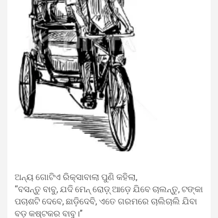
ଅନ୍ୟ ଗୋଟିଏ ରିକ୍ସାବାଲା ପୁଣି କହିଲା,
“ବସନ୍ତୁ ବାବୁ, ଯଦି ମେନ୍ ରୋଡ଼୍ ଆଡ଼େ ଯିବେ ଚାଲନ୍ତୁ, ଟଙ୍କା
ପଚାଶଟି ଦେବେ, ଛାଡ଼ିଦେବି, ଏତେ ଗରମରେ ଚାଲିଚାଲି ଯିବା
ବଡ଼ କଷ୍ଟକର ବାବୁ।”