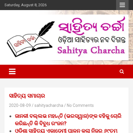
Skip
Saturday, August 8, 2026
to
content
Online Odia Literary Magazine
Sahitya Charcha
ସାହିତ୍ୟ ସମାଚାର
2020-08-09
sahityacharcha
No Comments
ଜାନକୀ ବଲ୍ଲଭ ମହାନ୍ତି (ଭରଦ୍ୱାଜ)ଙ୍କ ବହିକୁ ଚୋରି
କରିଛନ୍ତି କି ବିବୁଧ ରଂଜନ?
ଓଡ଼ିଶା ସାହିତ୍ୟ ଏକାଡେମୀ ପାଳନ କଲା ନିଜର ୬୯ତମ