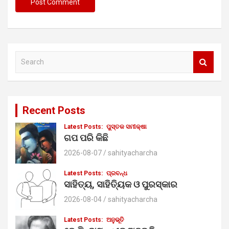
S
e
a
r
c
Recent Posts
h
Latest Posts:
ପୁସ୍ତକ ସମୀକ୍ଷା
ଗପ ପରି କିଛି
2026-08-07
sahityacharcha
Latest Posts:
ପ୍ରବନ୍ଧ
ସାହିତ୍ୟ, ସାହିତ୍ୟିକ ଓ ପୁରସ୍କାର
2026-08-04
sahityacharcha
Latest Posts:
ଅନୁଭୂତି