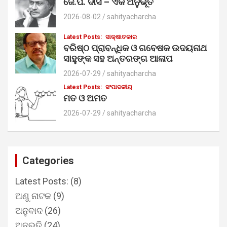
ଜେ.ପି. ଦାସ – ଏକ ଅନୁଭୂତି
2026-08-02
sahityacharcha
Latest Posts:
ସାକ୍ଷାତକାର
ବରିଷ୍ଠ ପ୍ରାବନ୍ଧିକ ଓ ଗବେଷକ ଉଦୟନାଥ
ସାହୁଙ୍କ ସହ ଅନ୍ତରଙ୍ଗ ଆଳାପ
2026-07-29
sahityacharcha
Latest Posts:
ସଂପାଦକୀୟ
ମତ ଓ ଅମତ
2026-07-29
sahityacharcha
Categories
Latest Posts:
(8)
ଅଣୁ ନାଟକ
(9)
ଅନୁବାଦ
(26)
ଅନୁଭୂତି
(24)