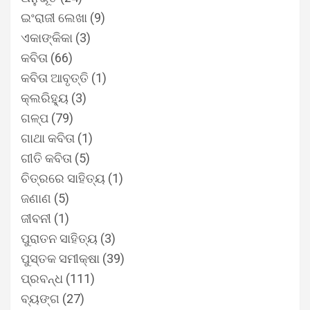
ଇଂରାଜୀ ଲେଖା
(9)
ଏକାଙ୍କିକା
(3)
କବିତା
(66)
କବିତା ଆବୃତ୍ତି
(1)
କ୍ଲରିହ୍ୟୁ
(3)
ଗଳ୍ପ
(79)
ଗାଥା କବିତା
(1)
ଗୀତି କବିତା
(5)
ଚିତ୍ରରେ ସାହିତ୍ୟ
(1)
ଜଣାଣ
(5)
ଜୀବନୀ
(1)
ପୁରାତନ ସାହିତ୍ୟ
(3)
ପୁସ୍ତକ ସମୀକ୍ଷା
(39)
ପ୍ରବନ୍ଧ
(111)
ବ୍ୟଙ୍ଗ
(27)