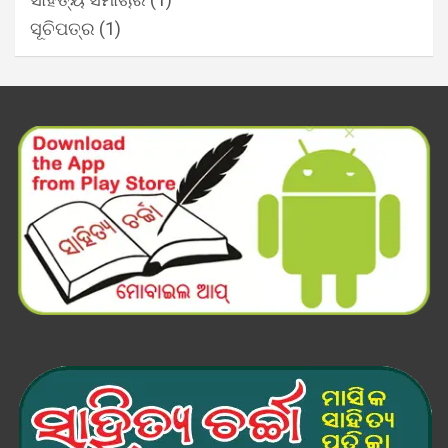
ସୂଚିପତ୍ର
(1)