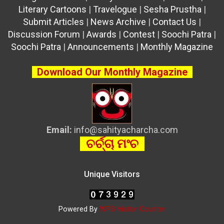
Literary Cartoons
|
Travelogue
|
Sesha Prustha
|
Submit Articles
|
News Archive
|
Contact Us
|
Discussion Forum
|
Awards
|
Contest
|
Soochi Patra
|
Soochi Patra
|
Announcements
|
Monthly Magazine
Download Our Monthly Magazine
Email:
info@sahityacharcha.com
ଚର୍ଚ୍ଚା ମଂଚ
Unique Visitors
Powered By
WPS Visitor Counter