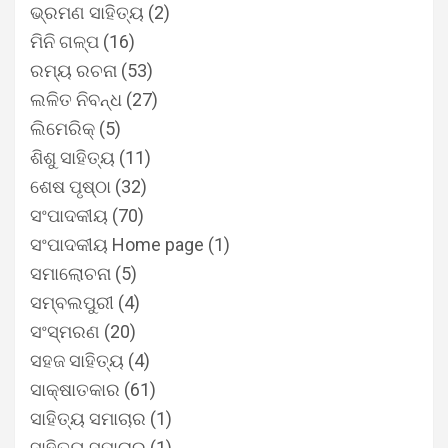
ଭ୍ରମଣ ସାହିତ୍ୟ
(2)
ମିନି ଗଳ୍ପ
(16)
ରମ୍ୟ ରଚନା
(53)
ଲଳିତ ନିବନ୍ଧ
(27)
ଲିମେରିକ୍
(5)
ଶିଶୁ ସାହିତ୍ୟ
(11)
ଶେଷ ପୃଷ୍ଠା
(32)
ସଂପାଦକୀୟ
(70)
ସଂପାଦକୀୟ Home page
(1)
ସମାଲୋଚନା
(5)
ସମ୍ବଲପୁରୀ
(4)
ସଂସ୍ମରଣ
(20)
ସହଜ ସାହିତ୍ୟ
(4)
ସାକ୍ଷାତକାର
(61)
ସାହିତ୍ୟ ସମାଚାର
(1)
ସାହିତ୍ୟ ସମାଚାର
(1)