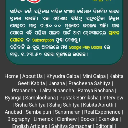
Home
|
About Us
|
Khyudra Galpa
|
Mini Galpa
|
Kabita
|
Geeti Kabita
|
Janana
|
Pracheena Sahitya
|
Prabandha
|
Lalita Nibandha
|
Ramya Rachana
|
Byanga
|
Samalochana
|
Pustak Samiksha
|
Interview
|
Sishu Sahitya
|
Sahaj Sahitya
|
Kabita Abrutti
|
Anubad
|
Sambalpuri
|
Sansmaran
|
Real Experience
|
Biography
|
Limerick
|
Clerihew
|
Books
|
Ekankika
|
English Articles
|
Sahitya Samachar
|
Editorial
|