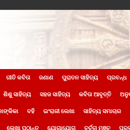
ଗୀତି କବିତା
ଜଣାଣ
ପୁରାତନ ସାହିତ୍ୟ
ପ୍ରବନ୍ଧ
ଶିଶୁ ସାହିତ୍ୟ
ସହଜ ସାହିତ୍ୟ
କବିତା ଆବୃତ୍ତି
ଅନୁ
ାଙ୍କିକା
ବହି
ଇଂରାଜୀ ଲେଖା
ସାହିତ୍ୟ ସମାଚାର
ଲେଖା ପଠାନ୍ତୁ
ଯୋଗାଯୋଗ
ଚର୍ଚ୍ଚା ମଞ୍ଚ
ପୁର