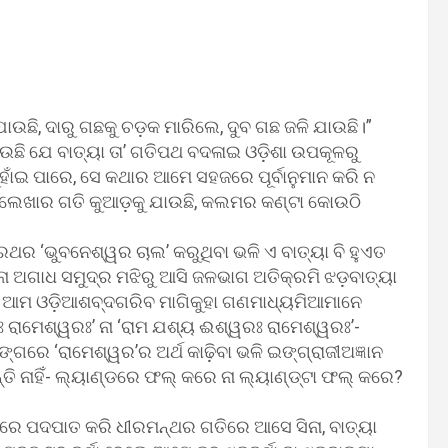
ି, ଦାରୁ ଗଛକୁ ଚଡ଼କ ମାରିଲେ, ଦୁବ ଗଛ ଜଳି ଯାଉଛି।”
ଯାଉଛି ଯେ ବାତ୍ୟା ତା’ ଗତିପଥ ବଦଳାଇ ଓଡ଼ିଶା ଉପକୂଳରୁ
ାଁଇ ପାରେ, ସେ କଥାର ଆମେ ସହଜରେ ପୂର୍ବାନୁମାନ କରି ନ
ନି ଲେଖାର ଗତି କୁଆଡ଼କୁ ଯାଉଛି, କଲମର କଣ୍ଟା କୋଉଠି
ଥର ‘ଭୁବନେଶ୍ୱର ଚାଲ’ କରୁଥିବା ଭଳି ଏ ବାତ୍ୟା ବି ହୁଏତ
ଅଗନା ଅଗାଧ ସମୁଦ୍ର ମଝିରୁ ଆସି ଜଳଭାଗ ଅତିକ୍ରମି ଝଡ଼ବାତ୍ୟା
 ଆମ ଓଡ଼ିଆଶବ୍ଦଗରିବ ମାଗିକୁହା ଗଣମାଧ୍ୟମିଆମାନେ
ୱରଃ ରାମେଶ୍ୱରଃ’ ନା ‘ରାମ ଯଶ୍ୟ ଈଶ୍ୱରଃ ରାମେଶ୍ୱରଃ’-
େ ‘ରାମେଶ୍ୱର’ର ଅର୍ଥ କାଢ଼ିବା ଭଳି ଇଙ୍ଗ୍ରାଜୀଅଜ୍ଞାନ
 ନାହିଁ- ଲ୍ୟାଣ୍ଡରେ ଫଲ୍‍ କରେ ନା ଲ୍ୟାଣ୍ଡ୍‍ଟା ଫଲ୍‍ କରେ?
ରବରେ ପଦପାତ କରି ଧୀରମନ୍ଥର ଗତିରେ ଆସେ ସିନା, ବାତ୍ୟା