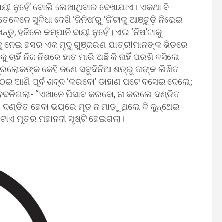
 ଦାୟୀ ନୁହେଁ’ ବୋଲି ଲେଖାଥିବାର ଦେଖାଯାଏ। ଏକଥା ବି
ଳେ ସୁବିଧା ଦେଖି ‘ଜିନିଷ’ରୁ ‘ଜି’ଟାକୁ ଆଞ୍ଚୁଡ଼ି ନିଭେଇ
ତୁ, ହଜିଲେ କମ୍ପାନି ଦାୟୀ ନୁହେଁ’। ଏଇ ‘ନିଷ’ଟାକୁ
ାକୁ ନେଇ ହସର ଏକ ମୃଦୁ ଗୁଞ୍ଜରଣ ଯାତ୍ରୀମାନଙ୍କ ଭିତରେ
ହିଁ ନିଜ ନିଶରେ ହାତ ମାରି ଅଛି କି ନାହିଁ ପରଖି ବସିଲେ
୍ରଲୋକଙ୍କ କେହି ଜଣେ ସବୁଦିନିଆ ଶତ୍ରୁ ତାଙ୍କ ଲିଖିତ
ୁ ଉଠେଇ ଆଣି ପୂର୍ବ ଶବ୍ଦ ‘କରବୋ’ ଡାହାଣ ପଟେ ବସେଇ ଦେଲେ;
ଣ ବଦଳିଗଲା- “ଏଖାନେ ପିସାବ କରବୋ, ନା କରଲେ ଦଣ୍ଡିତ
ଦଣ୍ଡିତ ହେବା ଭୟରେ ମୂତ ନ ମାଡ଼ୁଥିଲେ ବି କୁନ୍ଥେଇ
ଟାଏ ମୂତର ମହାନଦୀ ସୃଷ୍ଟି ହେଇଗଲା।