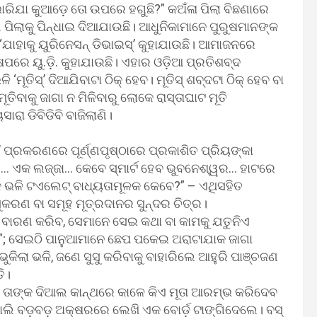
ଭାରିଯା କୁଆଡ଼େ ତୋ ଉପରେ ହଗୁଛି?” କଅଁଳା ପିଲା ବିଛଣାରେ
ଣି ପିଲାକୁ ପିନ୍ଧାଇ ଦିଆଯାଉଛି। ଆଧୁନିକାମାନେ ପୁରୁଷମାନଙ୍କ
ଯାହାକୁ ୟୁରିନେସନ୍‍ ଡିଭାଇସ୍‍’ କୁହାଯାଉଛି। ଆମାଜନରେ
େପରେ ୟୁ.ଡ଼ି. କୁହାଯାଉଛି। ଏହାର ଓଡ଼ିଆ ପ୍ରତିଶବ୍ଦ
ମୂତିସ୍‍’ ଦିଆଯିବାଟା ଠିକ୍‍ ହେବ। ମୂତିସ୍‍ ଶବ୍ଦଟା ଠିକ୍‍ ହେବ ବା
ତିବାକୁ ଜାଗା ନ ମିଳିବାରୁ ଲୋକେ ରାସ୍ତାଘାଟ ମୂତି
ା ଡିବିଡିବି ବାଜିଲାଣି।
 ପ୍ରକରଣରେ ପୂର୍ଣ୍ଣପୃଷ୍ଠାରେ ପ୍ରକାଶିତ ପ୍ରିୟଙ୍କା
ର… ଏକ ଲଜ୍ଜା… କେବେ ସ୍ମାର୍ଟ ହେବ ଭୁବନେଶ୍ୱର… ହାଟରେ
 ଭଳି ଟଏଲେଟ୍‍ ବାଧ୍ୟତାମୂଳକ କେବେ?” – ଏଥିସହିତ
ୁକରଣ ବା ସମୂହ ମୂତ୍ରଦାନର ସୁନ୍ଦର ଚିତ୍ର।
ାରଣ କରିବ, ସେମାନେ ସେଇ କଥା ବା କାମକୁ ଯତୁନିଏ
; ସେଇଠି ପାନୁଆମାନେ ଛେପ ପକେଇ ଅରାଟାଯାକ ଜାଗା
ିଲା ଭଳି, ଜଣେ ସୁସୁ କରିବାକୁ ବାହାରିଲେ ଆହୁରି ପାଞ୍ଚଜଣ
ି।
ତାଙ୍କ ଦିଆଲ କାନ୍ଥରେ କାଳେ କିଏ ମୂତା ଆରମ୍ଭ କରିଦେବ
ୋଲି ବଡ଼ବଡ଼ ଅକ୍ଷରରେ ଲେଖି ଏକ ବୋର୍ଡ଼ ଟାଙ୍ଗିଦେଲେ। ବସ୍