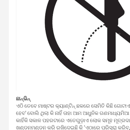
ଛାନ୍‌ଭିନ୍‌
ଏଠି ତେବେ ମାଷ୍ଟର କ୍ୟାଣ୍ଟିନ୍‍ ଛକରେ ସେମିତି କିଛି ଗୋଟାଏ 
ହେବ’ ବୋଲି ଥିଲା କି ନାହିଁ ତାହା ଆମ ଆଧୁନିକ ଗଣମାଧ୍ୟମିଆ ଭା
କାହିଁକି ସକାଳ ପହରଟାରେ ଏତେଗୁଡ଼ାଏ ଲୋକ ସମୂହ ମୂତ୍ର
ଖଣ୍ଡନମଣ୍ଡନ କରି ରଖିଦେଇଛି କି ‘ଏଠାରେ ପରିସ୍ରା କରି