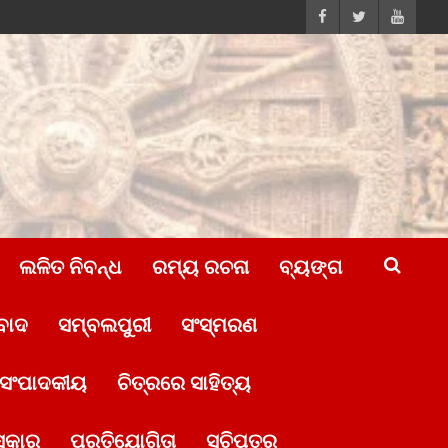
ଲଳିତ ନିବନ୍ଧ
ରମ୍ୟ ରଚନା
ବ୍ୟଙ୍ଗ
ବାଦ
ସମ୍ବଲପୁରୀ
ସଂସ୍ମରଣ
ସଂପାଦକୀୟ
ଚିତ୍ରରେ ସାହିତ୍ୟ
ସ୍କାର
ପ୍ରତିଯୋଗିତା
ସୂଚିପତ୍ର