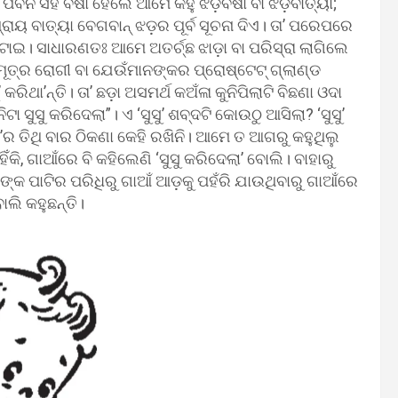
ନ ସହ ବର୍ଷା ହେଲେ ଆମେ କହୁ ଝଡ଼ବର୍ଷା ବା ଝଡ଼ବାତ୍ୟା;
୍ରାୟ ବାତ୍ୟା ବେଗବାନ୍‍ ଝଡ଼ର ପୂର୍ବ ସୂଚନା ଦିଏ। ତା’ ପରେପରେ
 ଘଟାଇ। ସାଧାରଣତଃ ଆମେ ଅତର୍ଚ୍ଛ ଝାଡ଼ା ବା ପରିସ୍ରା ଲାଗିଲେ
ମୂତ୍ର ରୋଗୀ ବା ଯେଉଁମାନଙ୍କର ପ୍ରୋଷ୍ଟେଟ୍‍ ଗ୍ଲାଣ୍ଡ
ିଥା’ନ୍ତି। ତା’ ଛଡ଼ା ଅସମର୍ଥ କଅଁଳା କୁନିପିଲାଟି ବିଛଣା ଓଦା
 ସୁସୁ କରିଦେଲା”। ଏ ‘ସୁସୁ’ ଶବ୍ଦଟି କୋଉଠୁ ଆସିଲା? ‘ସୁସୁ’
ର ତିଥି ବାର ଠିକଣା କେହି ରଖିନି। ଆମେ ତ ଆଗରୁ କହୁଥିଲୁ
ଁକି, ଗାଆଁରେ ବି କହିଲେଣି ‘ସୁସୁ କରିଦେଲା’ ବୋଲି। ବାହାରୁ
୍କ ପାଟିର ପରିଧିରୁ ଗାଆଁ ଆଡ଼କୁ ପହଁରି ଯାଉଥିବାରୁ ଗାଆଁରେ
ବୋଲି କହୁଛନ୍ତି।