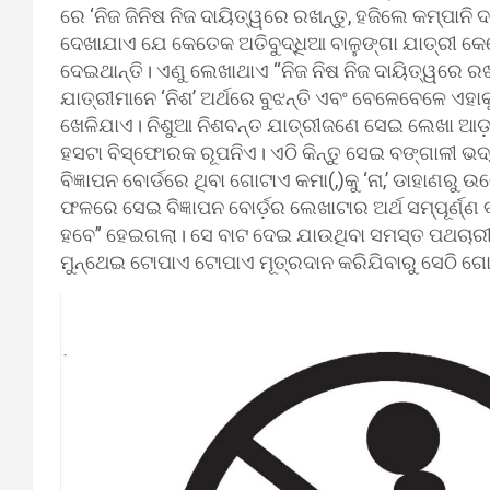
ରେ ‘ନିଜ ଜିନିଷ ନିଜ ଦାୟିତ୍ୱରେ ରଖନ୍ତୁ, ହଜିଲେ କମ୍ପାନି
ଦେଖାଯାଏ ଯେ କେତେକ ଅତିବୁଦ୍ଧିଆ ବାଳୁଙ୍ଗା ଯାତ୍ରୀ କେତେବେ
ଦେଇଥାନ୍ତି। ଏଣୁ ଲେଖାଥାଏ “ନିଜ ନିଷ ନିଜ ଦାୟିତ୍ୱରେ ରଖନ୍
ଯାତ୍ରୀମାନେ ‘ନିଶ’ ଅର୍ଥରେ ବୁଝନ୍ତି ଏବଂ ବେଳେବେଳେ ଏହ
ଖେଳିଯାଏ। ନିଶୁଆ ନିଶବନ୍ତ ଯାତ୍ରୀଜଣେ ସେଇ ଲେଖା ଆଡ଼କୁ ଚା
ହସଟା ବିସ୍ଫୋରକ ରୂପନିଏ। ଏଠି କିନ୍ତୁ ସେଇ ବଙ୍ଗାଳୀ ଭଦ
ବିଜ୍ଞାପନ ବୋର୍ଡରେ ଥିବା ଗୋଟାଏ କମା(,)କୁ ‘ନା,’ ଡାହାଣର
ଫଳରେ ସେଇ ବିଜ୍ଞାପନ ବୋର୍ଡ଼ର ଲେଖାଟାର ଅର୍ଥ ସମ୍ପୂର୍ଣ୍
ହବେ” ହେଇଗଲା। ସେ ବାଟ ଦେଇ ଯାଉଥିବା ସମସ୍ତ ପଥଚାରୀ 
ମୁନ୍ଥେଇ ଟୋପାଏ ଟୋପାଏ ମୂତ୍ରଦାନ କରିଯିବାରୁ ସେଠି ଗୋ