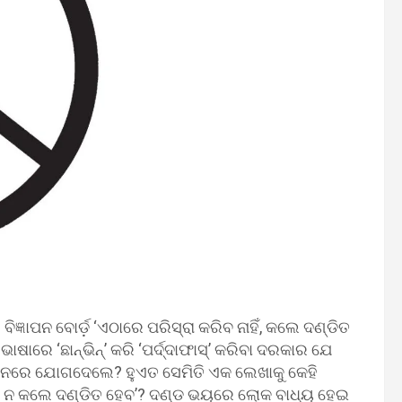
ବିଜ୍ଞାପନ ବୋର୍ଡ଼ ‘ଏଠାରେ ପରିସ୍ରା କରିବ ନାହିଁ, କଲେ ଦଣ୍ଡିତ
ଷାରେ ‘ଛାନ୍‍ଭିନ୍‍’ କରି ‘ପର୍ଦ୍ଦାଫାସ୍‍’ କରିବା ଦରକାର ଯେ
ଦାନରେ ଯୋଗଦେଲେ? ହୁଏତ ସେମିତି ଏକ ଲେଖାକୁ କେହି
ବ, ନ କଲେ ଦଣ୍ଡିତ ହେବ’? ଦଣ୍ଡ ଭୟରେ ଲୋକ ବାଧ୍ୟ ହେଇ