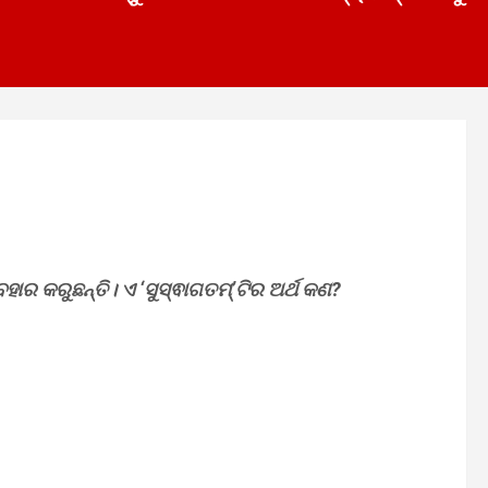
ହାର କରୁଛନ୍ତି। ଏ ‘ସୁସ୍ଵାଗତମ୍’ଟିର ଅର୍ଥ କଣ?