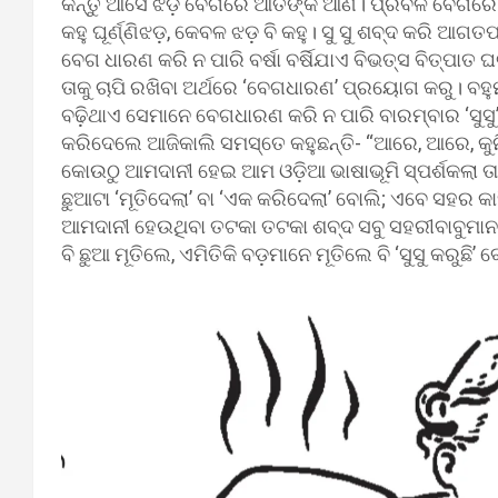
କିନ୍ତୁ ଆସେ ଝଡ଼ ବେଗରେ ଆତଙ୍କ ଆଣି। ପ୍ରବଳ ବେଗରେ ପବ
କହୁ ଘୂର୍ଣ୍ଣିଝଡ଼, କେବଳ ଝଡ଼ ବି କହୁ। ସୁ ସୁ ଶବ୍ଦ କରି ଆଗତପ
ବେଗ ଧାରଣ କରି ନ ପାରି ବର୍ଷା ବର୍ଷିଯାଏ ବିଭତ୍ସ ବିତ୍ପାତ
ତାକୁ ଚାପି ରଖିବା ଅର୍ଥରେ ‘ବେଗଧାରଣ’ ପ୍ରୟୋଗ କରୁ। ବହୁ
ବଢ଼ିଥାଏ ସେମାନେ ବେଗଧାରଣ କରି ନ ପାରି ବାରମ୍ବାର ‘ସୁସୁ’ କର
କରିଦେଲେ ଆଜିକାଲି ସମସ୍ତେ କହୁଛନ୍ତି- “ଆରେ, ଆରେ, କୁନିଟା
କୋଉଠୁ ଆମଦାନୀ ହେଇ ଆମ ଓଡ଼ିଆ ଭାଷାଭୂମି ସ୍ପର୍ଶକଲା ତା’
ଛୁଆଟା ‘ମୂତିଦେଲା’ ବା ‘ଏକ କରିଦେଲା’ ବୋଲି; ଏବେ ସହର କାହି
ଆମଦାନୀ ହେଉଥିବା ତଟକା ତଟକା ଶବ୍ଦ ସବୁ ସହରୀବାବୁମାନଙ
ବି ଛୁଆ ମୂତିଲେ, ଏମିତିକି ବଡ଼ମାନେ ମୂତିଲେ ବି ‘ସୁସୁ କରୁଛି’ 