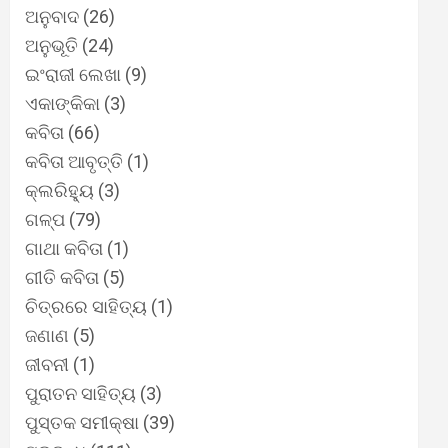
ଅନୁବାଦ
(26)
ଅନୁଭୂତି
(24)
ଇଂରାଜୀ ଲେଖା
(9)
ଏକାଙ୍କିକା
(3)
କବିତା
(66)
କବିତା ଆବୃତ୍ତି
(1)
କ୍ଲରିହ୍ୟୁ
(3)
ଗଳ୍ପ
(79)
ଗାଥା କବିତା
(1)
ଗୀତି କବିତା
(5)
ଚିତ୍ରରେ ସାହିତ୍ୟ
(1)
ଜଣାଣ
(5)
ଜୀବନୀ
(1)
ପୁରାତନ ସାହିତ୍ୟ
(3)
ପୁସ୍ତକ ସମୀକ୍ଷା
(39)