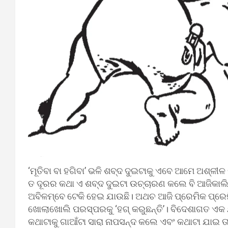
‘ମୂତିବା ବା ହଗିବା’ ଭଳି ଶବ୍ଦ ଦୁଇଟାକୁ ଏବେ ଆମେ ଅଶ୍ଳୀଳ କ
ତ ଦୂରର କଥା ଏ ଶବ୍ଦ ଦୁଇଟା ଉଚ୍ଚାରଣ କଲେ ବି ଆଜିକାଲ
ଅବିଳମ୍ବେ ଟେକି ହେଇ ଯାଉଛି। ଅଥଚ ଆଜି ପ୍ରେମିକ ପ୍ରେମିକା
ଖୋଲାଖୋଲି ପରସ୍ପରକୁ ‘ହଗ୍‍ କରୁଛନ୍ତି’। ବିଦେଶାଗତ ଏକ
କଥାଟାକୁ ଗାଆଁଟା ସାରା ନାପସନ୍ଦ କଲେ ଏବଂ କଥାଟା ଯାଇ ତ