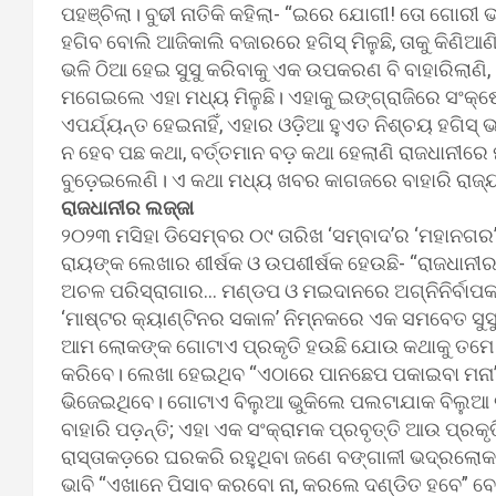
ପହଞ୍ଚିଲା। ବୁଢୀ ନାତିକି କହିଲା- “ଇରେ ଯୋଗୀ! ତୋ ଗୋରୀ 
ହଗିବ ବୋଲି ଆଜିକାଲି ବଜାରରେ ହଗିସ୍‍ ମିଳୁଛି, ତାକୁ କିଣିଆ
ଭଳି ଠିଆ ହେଇ ସୁସୁ କରିବାକୁ ଏକ ଉପକରଣ ବି ବାହାରିଲାଣି, ‘
ମଗେଇଲେ ଏହା ମଧ୍ୟ ମିଳୁଛି। ଏହାକୁ ଇଙ୍ଗ୍ରାଜିରେ ସଂକ୍ଷ
ଏପର୍ଯ୍ୟନ୍ତ ହେଇନାହିଁ, ଏହାର ଓଡ଼ିଆ ହୁଏତ ନିଶ୍ଚୟ ହଗିସ୍‍ ଭଳି ‘
ନ ହେବ ପଛ କଥା, ବର୍ତ୍ତମାନ ବଡ଼ କଥା ହେଲାଣି ରାଜଧାନୀରେ ମୂ
ବୁଡ଼େଇଲେଣି। ଏ କଥା ମଧ୍ୟ ଖବର କାଗଜରେ ବାହାରି ରାଜ୍ୟସାର
ରାଜଧାନୀର ଲଜ୍ଜା
୨୦୨୩ ମସିହା ଡିସେମ୍ବର ୦୯ ତାରିଖ ‘ସମ୍ବାଦ’ର ‘ମହାନଗର’
ରାୟଙ୍କ ଲେଖାର ଶୀର୍ଷକ ଓ ଉପଶୀର୍ଷକ ହେଉଛି- “ରାଜଧାନୀ
ଅଚଳ ପରିସ୍ରାଗାର… ମଣ୍ଡପ ଓ ମଇଦାନରେ ଅଗ୍ନିନିର୍ବାପକ
‘ମାଷ୍ଟର କ୍ୟାଣ୍ଟିନର ସକାଳ’ ନିମ୍ନକରେ ଏକ ସମବେତ ସୁସ
ଆମ ଲୋକଙ୍କ ଗୋଟାଏ ପ୍ରକୃତି ହଉଛି ଯୋଉ କଥାକୁ ତମେ ବ
କରିବେ। ଲେଖା ହେଇଥିବ “ଏଠାରେ ପାନଛେପ ପକାଇବା ମନା”
ଭିଜେଇଥିବେ। ଗୋଟାଏ ବିଲୁଆ ଭୁକିଲେ ପଲଟାଯାକ ବିଲୁଆ ଭୁକ
ବାହାରି ପଡ଼ନ୍ତି; ଏହା ଏକ ସଂକ୍ରାମକ ପ୍ରବୃତ୍ତି ଆଉ ପ୍ରକୃତ
ରାସ୍ତାକଡ଼ରେ ଘରକରି ରହୁଥିବା ଜଣେ ବଙ୍ଗାଳୀ ଭଦ୍ରଲୋକ 
ଭାବି “ଏଖାନେ ପିସାବ କରବୋ ନା, କରଲେ ଦଣ୍ଡିତ ହବେ” ବ