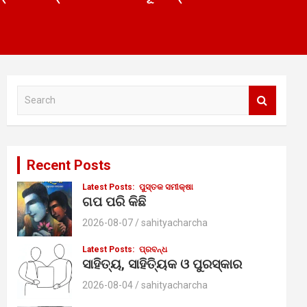
S
e
a
r
c
Recent Posts
h
Latest Posts:
ପୁସ୍ତକ ସମୀକ୍ଷା
ଗପ ପରି କିଛି
2026-08-07
sahityacharcha
Latest Posts:
ପ୍ରବନ୍ଧ
ସାହିତ୍ୟ, ସାହିତ୍ୟିକ ଓ ପୁରସ୍କାର
2026-08-04
sahityacharcha