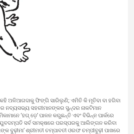
ହି ଅଳିଆଗଦାକୁ ଫିଙ୍ଗି ସାରିଲୁଣି; ଏମିତି କି ମୂତିବା ବା ହଗିବା
ିର ନବ୍ୟସଭ୍ୟ ସହରୀମାନଙ୍କର ସୁନ୍ଦର ନାକଟିମାନ
ମାନେ ‘ହଗ୍‍ ଡ଼େ’ ପାଳନ କରୁଛନ୍ତି ଏବଂ ବିଭିନ୍ନ ପାର୍କରେ
 ଯୁବଦମ୍ପତି ସର୍ବ ସମକ୍ଷରେ ପରସ୍ପରକୁ ଆଲିଙ୍ଗନ କରିବା
ାଙ୍କ ବୁଢ଼ୀମା’ ଶ୍ରୀମତୀ ଚମ୍ପାବତୀ ଓରଫ ଚମ୍ପୀବୁଢ଼ୀ ପାଖରେ