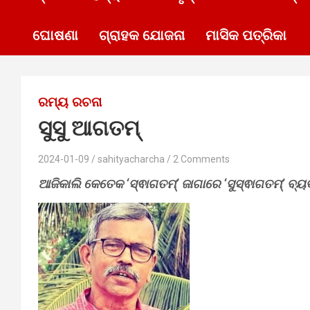
ଘୋଷଣା
ଗ୍ରାହକ ଯୋଜନା
ମାସିକ ପତ୍ରିକା
ରମ୍ୟ ରଚନା
ସୁସୁ ଆଗତମ୍‍
2024-01-09
sahityacharcha
2 Comments
ଆଜିକାଲି କେତେକ ‘ସ୍ଵାଗତମ୍’ ଜାଗାରେ ‘ସୁସ୍ଵାଗତମ୍’ ବ୍ୟବ