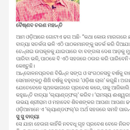
ବୈଷ୍ଣବ ଚରଣ ମହାନ୍ତି
ଆମ ଓଡ଼ିଆରେ ଗୋଟାଏ ଢଗ ଅଛି- “କଥା କୋଉ ମାରଗରେ ଯାଉଛ
ବାତ୍ୟା ସତର୍କତା ଭଳି ଏଠି ପାଠକମାନଙ୍କୁ ସତର୍କ କରି ଦିଆ
ଚେନ୍ନାଇ ଉପକୂଳକୁ ଯାଇପାରେ ବା ବଙ୍ଗଳା ଦେଶ ଆଡ଼କୁ ମୁହ
ପାରିବା ଭଳି, ପାଠକେ ବି ଏଠି ସହଜରେ ଠଉର କରି ପାରିବେ
କେଞ୍ଚୁଛି।
ଆନ୍ଦୋଳନପ୍ରବଣ ବିଭିନ୍ନ ସଙ୍ଘ ଓ ସଂଗଠନସବୁ ବର୍ଷକୁ ବାର
ସେମାନଙ୍କଠୁ ଶିଖି ବର୍ଷକୁ ବହୁବାର ‘ଓଡ଼ିଶା ଚାଲ’ କରୁଛି। 
ଯେତେବେଳେ ସ୍ଥଳଭାଗରେ ପ୍ରବେଶ କରେ, ତାକୁ ଆଜିକାଲି
କହୁଛନ୍ତି ବାତ୍ୟା ‘ଲ୍ୟାଣ୍ଡ୍‍ଫଲ୍‍’ କରିବ। ‘ରାମସ୍ୟ ଈଶ୍
ଉଭୟ ଶ୍ରୀରାମ ଓ ମହାଦେବ ଶିବଶଙ୍କର ଆପଣା ଆପଣା ଢଙ୍ଗର
ଓଡ଼ିଆମାନେ ଏ ‘ଲ୍ୟାଣ୍ଡଫଲ୍‍’ର ଅର୍ଥ ସହଜରେ ସମଝି ପାରନ୍ତି
ସୁ ସୁ ବାତ୍ୟା
ସେ ଯାହା ହେଉନା କାହିଁକି ନବବଧୂ ଗୃହ ପ୍ରବେଶ ବେଳେ ନି