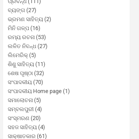
ପ୍ରବନ୍ଧ
(111)
ବ୍ୟଙ୍ଗ
(27)
ଭ୍ରମଣ ସାହିତ୍ୟ
(2)
ମିନି ଗଳ୍ପ
(16)
ରମ୍ୟ ରଚନା
(53)
ଲଳିତ ନିବନ୍ଧ
(27)
ଲିମେରିକ୍
(5)
ଶିଶୁ ସାହିତ୍ୟ
(11)
ଶେଷ ପୃଷ୍ଠା
(32)
ସଂପାଦକୀୟ
(70)
ସଂପାଦକୀୟ Home page
(1)
ସମାଲୋଚନା
(5)
ସମ୍ବଲପୁରୀ
(4)
ସଂସ୍ମରଣ
(20)
ସହଜ ସାହିତ୍ୟ
(4)
ସାକ୍ଷାତକାର
(61)