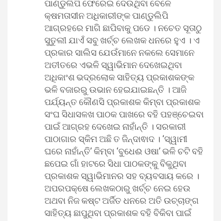
ପାଣ୍ଡୁଲିପି ଫେରେଇ ଦେଉଥିବା ବେଳେ
କ୍ଷମତାସୀନ ଅଧିକାରୀଙ୍କ ପାଣ୍ଡୁଲିପି
ଆଗ୍ରହରେ ମାଗି ଛାପିବାକୁ ପଡେ । ନଚେତ ସୂତାଠୁ
ସୁତୁଲୀ ଯାଏଁ ସବୁ ଖର୍ଚ୍ଚ ଲେଖକ ଧନରେ ହୁଏ । ଏ
ପ୍ରକାର ସାଲିସ ଯେଉଁମାନେ ନକଲେ ସେମାନେ
ଅତୀତରେ ଏଭଳି ସ୍ୱାଭିମାନ ଦେଖେଇଥିବା
ଅଧିକାଂଶ ଭଦ୍ରଲୋକ ସାହିତ୍ୟ ପ୍ରକାଶକଙ୍କ
ଭଳି ବଜାରରୁ ଉଭାନ ହେଇଯାଇଛନ୍ତି । ଆଜି
ପର୍ଯ୍ୟନ୍ତ କୌଣସି ପ୍ରକାଶକ କିମ୍ବା ପ୍ରକାଶକ
ସଂଘ ସିଧାସଳଖ ପାଠକ ପାଖରେ ବହି ପହଞ୍ଚେଇବା
ପାଇଁ ଆଗ୍ରହ ଦେଖେଇ ନାହାଁନ୍ତି । ସରକାରୀ
ପାଠାଗାର ସ୍କିମ ଅଛି ତ ଜିନ୍ଦାଵାଦ । ‘ସ୍ୱାମୀ
ଘରେ ନାହାଁନ୍ତି’ କିମ୍ବା ‘ବୁଧେଈ ଓଷା’ ଭଳି ଚଟି ବହି
ଛପେଇ ଗାଁ ହାଟରେ ସିଧା ପାଠକଙ୍କୁ ବିକୁଥିବା
ପ୍ରକାଶକ ସ୍ୱାଭିମାନର ସହ ବ୍ୟବସାୟ କରେ ।
ଅପରପକ୍ଷେ ଲେଖକଠାରୁ ଖର୍ଚ୍ଚ ନେଇ ହେଉ
ଅଥବା ନିଜ କଷ୍ଟ ଅର୍ଜିତ ଧନରେ ଅତି ଉଚ୍ଚାଙ୍ଗ
ସାହିତ୍ୟ ଛାପୁଥିବା ପ୍ରକାଶକ ବହି ବିକିବା ପାଇଁ