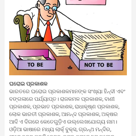
ଘରୋଇ ପ୍ରକାଶକ
ଭାରତରେ ଘରୋଇ ପ୍ରକାଶକମାନଙ୍କ ସଂଖ୍ୟା ହିନ୍ଦୀ ଏବଂ
ବଙ୍ଗଳାରେ ପର୍ଯ୍ୟାପ୍ତ। ରାଜକମଳ ପ୍ରକାଶକ, ବାଣୀ
ପ୍ରକାଶକ, ପ୍ରଭାତ ପ୍ରକାଶକ, ରାଧାକୃଷ୍ଣ ପ୍ରକାଶକ,
ଲୋକ ଭାରତୀ ପ୍ରକାଶକ, ଆନନ୍ଦ ପ୍ରକାଶକ, ଅକ୍ଷର
ଆଦି ଏ ଦିଗରେ କେତେଗୁଡ଼ିଏ ଉଲ୍ଲେଖଯୋଗ୍ୟ ନାମ।
ଓଡ଼ିଆ ଭାଷାରେ ମଧ୍ୟ ଲାର୍କ୍ ବୁକ୍‌ସ, ଗ୍ରନ୍ଥ ମନ୍ଦିର,