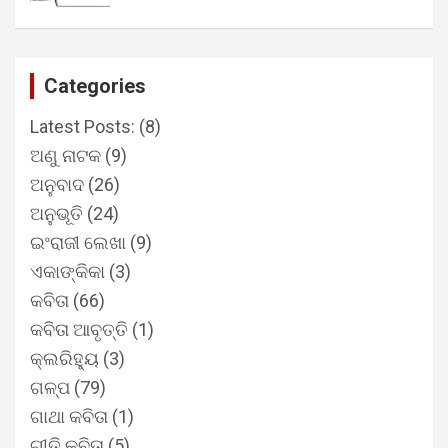
Categories
Latest Posts:
(8)
ଅଣୁ ନାଟକ
(9)
ଅନୁବାଦ
(26)
ଅନୁଭୂତି
(24)
ଇଂରାଜୀ ଲେଖା
(9)
ଏକାଙ୍କିକା
(3)
କବିତା
(66)
କବିତା ଆବୃତ୍ତି
(1)
କ୍ଲରିହ୍ୟୁ
(3)
ଗଳ୍ପ
(79)
ଗାଥା କବିତା
(1)
ଗୀତି କବିତା
(5)