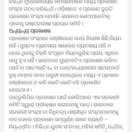
ବିଭିନ୍ନ ମୁଦ୍ରଣାଳୟର କର୍ମଚାରୀମାନେ ମଧ୍ୟ ପ୍ରକାଶନ
ସଂସ୍ଥା ଗଠନ କରିଛନ୍ତି। ଓଡ଼ିଶାରେ ଏ ପ୍ରକାର ଦୁଇଟି
ପ୍ରକାଶନ ସଂସ୍ଥା ହେଉଛି- ରାଧାନାଥ କୋଅପରେଟିଭ୍
ପ୍ରେସ୍‌, ରାଷ୍ଟ୍ରଭାଷା ପ୍ରଚାର ସମିତି।
ଅନ୍ୟାନ୍ୟ ପ୍ରକାଶକ
ପ୍ରକାଶନ ସଂସ୍ଥାର ପଞ୍ଜୀକରଣ ନେଇ ବିଶେଷ କିିଛି ନିୟମ
ନାହିଁ। ପୁସ୍ତକ ବ୍ୟବସାୟ ସାଧାରଣ ବ୍ୟବସାୟ ପରି ନ
ହୋଇ ଥିବାରୁ ବିକ୍ରି ସଂପୃକ୍ତ ନିୟମଗୁଡିକ ପ୍ରାୟ ଏଥିରେ
ଲାଗୁ ହୁଏ ନାହିଁ। ଭାରତରେ ପୁସ୍ତକଟିଏ ପ୍ରକାଶନ କରିବା
ପାଇଁ ବା ଆଇଏସ୍‌ବିଏନ୍ ବା ଇଣ୍ଟରନ୍ୟାସନାଲ ଷ୍ଟାଣ୍ଡାର୍ଡ
ବୁକ୍ ନମ୍ବର ନେବା ଜରୁରୀ ହୋଇଥିଲେ ମଧ୍ୟ ଏ ପ୍ରକାର
ପଞ୍ଜୀକରଣ ନ କରି କୋଟି କୋଟି ବହି ପ୍ରକାଶିତ
ହୋଇଥାଏ।
ପାଣ୍ଡୁଲିପିର ପ୍ରକାଶନ ପାଇଁ କୋରିଆରେ ଏକ ସରକାରୀ
କମିଟି ଦ୍ୱାରା ପରୀକ୍ଷଣ କରାଇବାକୁ ପଡ଼େ। ଭାରତରେ
ସରକାରୀ ସଂସ୍ଥା ବା ବିଧିବଦ୍ଧ ପଞ୍ଜୀକୃତ ସଂସ୍ଥାମାନଙ୍କୁ
ବାଦ ଦେଲେ ପ୍ରକାଶନ ସମ୍ପୂର୍ଣ୍ଣ ଭାବେ ବ୍ୟକ୍ତି –
ନିୟନ୍ତ୍ରିତ। ବିଭିନ୍ନ ଯୁବକ ସଂଗଠନ, ମହିଳା ସମିତି, ମନ୍ଦିର,