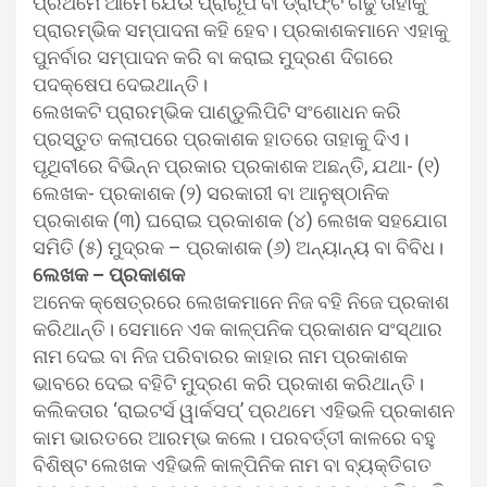
ପ୍ରଥମେ ଆମେ ଯେଉଁ ପ୍ରାରୂପ ବା ଡ୍ରାଫ୍ଟ ଗଢୁ ତାହାକୁ
ପ୍ରାରମ୍ଭିକ ସମ୍ପାଦନା କହି ହେବ। ପ୍ରକାଶକମାନେ ଏହାକୁ
ପୁନର୍ବାର ସମ୍ପାଦନ କରି ବା କରାଇ ମୁଦ୍ରଣ ଦିଗରେ
ପଦକ୍ଷେପ ଦେଇଥାନ୍ତି।
ଲେଖକଟି ପ୍ରାରମ୍ଭିକ ପାଣ୍ଡୁଲିପିଟି ସଂଶୋଧନ କରି
ପ୍ରସ୍ତୁତ କଲାପରେ ପ୍ରକାଶକ ହାତରେ ତାହାକୁ ଦିଏ।
ପୃଥିବୀରେ ବିଭିନ୍ନ ପ୍ରକାର ପ୍ରକାଶକ ଅଛନ୍ତି, ଯଥା- (୧)
ଲେଖକ- ପ୍ରକାଶକ (୨) ସରକାରୀ ବା ଆନୁଷ୍ଠାନିକ
ପ୍ରକାଶକ (୩) ଘରୋଇ ପ୍ରକାଶକ (୪) ଲେଖକ ସହଯୋଗ
ସମିତି (୫) ମୁଦ୍ରକ – ପ୍ରକାଶକ (୬) ଅନ୍ୟାନ୍ୟ ବା ବିବିଧ।
ଲେଖକ – ପ୍ରକାଶକ
ଅନେକ କ୍ଷେତ୍ରରେ ଲେଖକମାନେ ନିଜ ବହି ନିଜେ ପ୍ରକାଶ
କରିଥାନ୍ତି। ସେମାନେ ଏକ କାଳ୍ପନିକ ପ୍ରକାଶନ ସଂସ୍ଥାର
ନାମ ଦେଇ ବା ନିଜ ପରିବାରର କାହାର ନାମ ପ୍ରକାଶକ
ଭାବରେ ଦେଇ ବହିଟି ମୁଦ୍ରଣ କରି ପ୍ରକାଶ କରିଥାନ୍ତି।
କଲିକତାର ‘ରାଇଟର୍ସ ୱାର୍କସପ୍‌’ ପ୍ରଥମେ ଏହିଭଳି ପ୍ରକାଶନ
କାମ ଭାରତରେ ଆରମ୍ଭ କଲେ। ପରବର୍ତ୍ତୀ କାଳରେ ବହୁ
ବିଶିଷ୍ଟ ଲେଖକ ଏହିଭଳି କାଳ୍ପିନିକ ନାମ ବା ବ୍ୟକ୍ତିଗତ