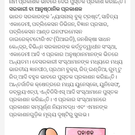
ନାମ ପ୍ରକାଶକ ଭାବରେ ଦେଇ ପୁସ୍ତକ ପ୍ରକାଶ କରିଛନ୍ତି।
ସରକାରୀ ବା ଆନୁଷ୍ଠାନିକ ପ୍ରକାଶକ
ଭାରତ ସରକାରଙ୍କ ‘ନ୍ୟାସନାଲ୍ ବୁକ୍ ଟ୍ରଷ୍ଟ’, ସାହିତ୍ୟ
ଏକାଡେମୀ, ପବ୍ଲିକେସନ ଡିଭିଜନ, ବିଜ୍ଞାନ ପ୍ରସାର,
ପବ୍ଲିକେସନ ଆଣ୍ଡ ଇନଫରମେସନ
ଡାଇରେକ୍ଟଟୋରିଏଟ (ପିଆଇଡି), ଜନଶିକ୍ଷା ସାଧନ
କେନ୍ଦ୍ର, ବିଭିନ୍ନ ସରକାରଙ୍କ କର୍ତ୍ତୃତ୍ୱାଧୀନ ସଂସ୍ଥା,
ଏକାଡେମୀ ଆଦି ଏ ପ୍ରକାର ଅନୁଷ୍ଠାନମାନଙ୍କ ଭିତରେ
ଅନ୍ୟତମ। ବେସରକାରୀ ସଂସ୍ଥାମାନଙ୍କ ମଧ୍ୟରେ ମଧ୍ୟ
ଭାରତୀୟ ଜ୍ଞାନପୀଠ, ପ୍ରଥମ ବୁକ୍‌ସ, ରିଡ୍ ଇଣ୍ଡିଆ, ରୁମ୍ ଟୁ
ରିଡ୍ ଆଦି ବହୁଳ ଭାବରେ ପୁସ୍ତକ ପ୍ରକାଶନ କରିଛନ୍ତି।
ଆନ୍ତର୍ଜାତିକ କ୍ଷେତ୍ରରେ ମଧ୍ୟ ୟୁନେସ୍କୋ, ୟୁନିସେଫ୍‌,
ଡବ୍ଲ୍ୟୁଏଚ୍‌ଓ, ଏନ୍‌ବିଡିସିଏସ୍ ଆଦି ସଂସ୍ଥାମାନେ ପୁସ୍ତକ
ପ୍ରକାଶନ କରିଛନ୍ତି। ଏ ପ୍ରକାର ସଂସ୍ଥାମାନରେ
ପ୍ରକାଶନ ସମ୍ପୂର୍ଣ୍ଣ ନିୟମବଦ୍ଧ ଏବଂ ଏମାନଙ୍କ
ପ୍ରକାଶନଗୁଡ଼ିକ ମୂଲ୍ୟ ଦୃଷ୍ଟିରୁ ସୁଲଭ।