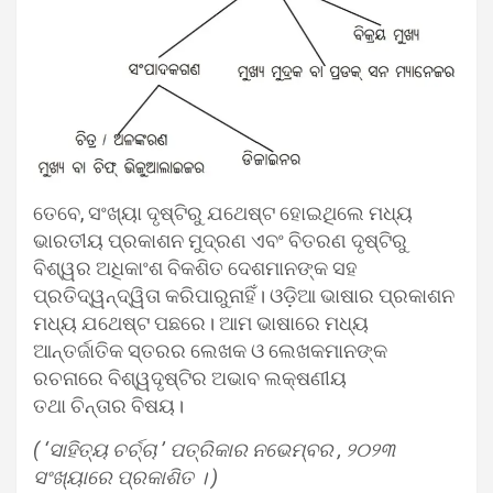
ତେବେ, ସଂଖ୍ୟା ଦୃଷ୍ଟିରୁ ଯଥେଷ୍ଟ ହୋଇଥିଲେ ମଧ୍ୟ
ଭାରତୀୟ ପ୍ରକାଶନ ମୁଦ୍ରଣ ଏବଂ ବିତରଣ ଦୃଷ୍ଟିରୁ
ବିଶ୍ୱର ଅଧିକାଂଶ ବିକଶିତ ଦେଶମାନଙ୍କ ସହ
ପ୍ରତିଦ୍ୱନ୍ଦ୍ୱିତା କରିପାରୁନାହିଁ। ଓଡ଼ିଆ ଭାଷାର ପ୍ରକାଶନ
ମଧ୍ୟ ଯଥେଷ୍ଟ ପଛରେ। ଆମ ଭାଷାରେ ମଧ୍ୟ
ଆନ୍ତର୍ଜାତିକ ସ୍ତରର ଲେଖକ ଓ ଲେଖକମାନଙ୍କ
ରଚନାରେ ବିଶ୍ୱଦୃଷ୍ଟିର ଅଭାବ ଲକ୍ଷଣୀୟ
ତଥା ଚିନ୍ତାର ବିଷୟ।
( ‘ସାହିତ୍ୟ ଚର୍ଚ୍ଚା ’ ପତ୍ରିକାର ନଭେମ୍ବର , ୨୦୨୩
ସଂଖ୍ୟାରେ ପ୍ରକାଶିତ । )