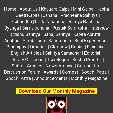
Home
|
About Us
|
Khyudra Galpa
|
Mini Galpa
|
Kabita
|
Geeti Kabita
|
Janana
|
Pracheena Sahitya
|
Prabandha
|
Lalita Nibandha
|
Ramya Rachana
|
Byanga
|
Samalochana
|
Pustak Samiksha
|
Interview
|
Sishu Sahitya
|
Sahaj Sahitya
|
Kabita Abrutti
|
Anubad
|
Sambalpuri
|
Sansmaran
|
Real Experience
|
Biography
|
Limerick
|
Clerihew
|
Books
|
Ekankika
|
English Articles
|
Sahitya Samachar
|
Editorial
|
Literary Cartoons
|
Travelogue
|
Sesha Prustha
|
Submit Articles
|
News Archive
|
Contact Us
|
Discussion Forum
|
Awards
|
Contest
|
Soochi Patra
|
Soochi Patra
|
Announcements
|
Monthly Magazine
Download Our Monthly Magazine