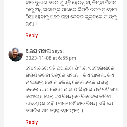
ବାର ଦୁଆର ତେର ଶୁଣ୍ଢି ହେଉଥିବା, କିମ୍ବା ପିଅନ
ଠାରୁ ଅଧିକାରୀଙ୍କ ପାଖରେ କିପରି ନତଜାନୁ ହୋଇ
ଠିଆ ହେବାକୁ ପଡେ ତାହା କେବଳ ଭୁକ୍ତଭୋଗୀଙ୍କୁ
ଜଣା ।
Reply
ଅଜୟ ମହାଲା
says:
2023-11-08 at 6:55 pm
ମୋ ମତରେ ବହି ଛପାଇବା ପିଲାର ଏକୋଇଶାରେ
ଶିରିଣି ଚକଟା ସଙ୍ଗେ ସମାନ । କିଏ ପାଇଲା, କିଏ
ନ ପାଇଲା କେତେ ବଳିଲା, କେତେଲୋକ ଘରକୁ
ନେଲେ ଆଉ କେତେ ଭାଗ ଫ୍ରିଜ଼ରେ ପଡ଼ି ରହି ତାହା
ଫୋପଡ଼ା ହେଲା ..ଏ ବିଷୟରେ ବିବେଚନା କରିବା
ଆବଶ୍ୟକ ନାହିଁ । ମନେ ରଖିବାର ବିଷୟ ଏହି ଯେ
ଗୋଟିଏ ସମାରୋହ ହୋଇଥିଲା ।
Reply