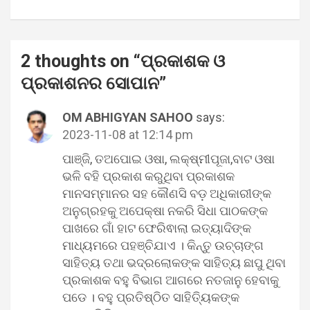
2 thoughts on “
ପ୍ରକାଶକ ଓ
ପ୍ରକାଶନର ସୋପାନ
”
OM ABHIGYAN SAHOO
says:
2023-11-08 at 12:14 pm
ପାଞ୍ଜି, ତଅପୋଇ ଓଷା, ଲକ୍ଷ୍ମୀପୂଜା,ବାଟ ଓଷା
ଭଳି ବହି ପ୍ରକାଶ କରୁଥିବା ପ୍ରକାଶକ
ମାନସମ୍ମାନର ସହ କୌଣସି ବଡ଼ ଅଧିକାରୀଙ୍କ
ଅନୁଗ୍ରହକୁ ଅପେକ୍ଷା ନକରି ସିଧା ପାଠକଙ୍କ
ପାଖରେ ଗାଁ ହାଟ ଫେରିଵାଲା ଇତ୍ୟାଦିଙ୍କ
ମାଧ୍ୟମରେ ପହଞ୍ଚିଯାଏ । କିନ୍ତୁ ଉଚ୍ଚାଙ୍ଗ
ସାହିତ୍ୟ ତଥା ଭଦ୍ରଲୋକଙ୍କ ସାହିତ୍ୟ ଛାପୁ ଥିବା
ପ୍ରକାଶକ ବହୁ ବିଭାଗ ଆଗରେ ନତଜାନୁ ହେବାକୁ
ପଡେ । ବହୁ ପ୍ରତିଷ୍ଠିତ ସାହିତ୍ୟିକଙ୍କ