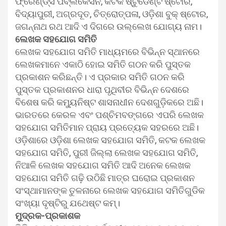
ଫ୍ରେଣ୍ଡ୍‌ସ ପବ୍ଲିକେସନ, କଟକ ଷ୍ଟୁଡେଣ୍ଟ ଷ୍ଟୋର,
ବିଦ୍ୟାପୁରୀ, ଅଗ୍ରଦୂତ, ଚିତ୍ରୋତ୍ପଳା, ଓଡ଼ିଶା ବୁକ୍ ଷ୍ଟୋର,
ଜଗନ୍ନାଥ ରଥ ଆଦି ଏ ଦିଗରେ ଉଲ୍ଲେଖ ଯୋଗ୍ୟ ନାମ।
ଲେଖକ ସହଯୋଗ ସମିତି
ଲେଖକ ସହଯୋଗ ସମିତି ମାଧ୍ୟମରେ ବିଭିନ୍ନ ସ୍ଥାନରେ
ଲେଖକମାନେ ଏକାଠି ହୋଇ ସମିତି ଗଠନ କରି ପୁସ୍ତକ
ପ୍ରକାଶନ କରିଛନ୍ତି। ଏ ପ୍ରକାର ସମିତି ଗଠନ କରି
ପୁସ୍ତକ ପ୍ରକାଶନର ଧାରା ପୃଥିବୀର ବିଭିନ୍ନ ଦେଶରେ
ବିଶେଷ କରି କମ୍ୟୁନିଷ୍ଟ ଶାସନାଧୀନ ଦେଶଗୁଡ଼ିକରେ ଅଛି।
ଭାରତରେ କେରଳ ଏବଂ ପଶ୍ଚିମବଙ୍ଗରେ ଏପରି ଲେଖକ
ସହଯୋଗ ସମିତିମାନ ପ୍ରାୟ ପ୍ରତ୍ୟେକ ସହରରେ ଅଛି।
ଓଡ଼ିଶାରେ ଓଡ଼ିଶା ଲେଖକ ସହଯୋଗ ସମିତି, କଟକ ଲେଖକ
ସହଯୋଗ ସମିତି, ପୁରୀ ଜିଲ୍ଲା ଲେଖକ ସହଯୋଗ ସମିତି,
ନିଆଳି ଲେଖକ ସହଯୋଗ ସମିତି ଆଦି ଅନେକ ଲେଖକ
ସହଯୋଗ ସମିତି ଗଢ଼ି ଉଠିଛି ମାତ୍ର ଘରୋଇ ପ୍ରକାଶନ
ସଂସ୍ଥାମାନଙ୍କ ତୁଳନାରେ ଲେଖକ ସହଯୋଗ ସମିତିଗୁଡିକ
ସଂଖ୍ୟା ଦୃଷ୍ଟିରୁ ଯଥେଷ୍ଟ କମ୍।
ମୁଦ୍ରକ-ପ୍ରକାଶକ