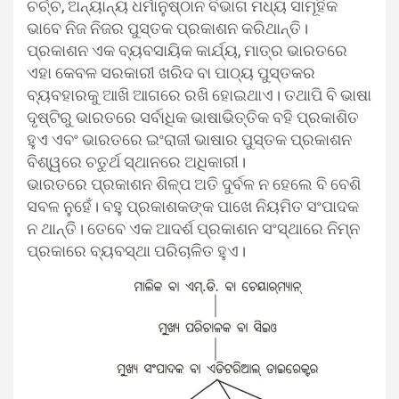
ଚର୍ଚ୍ଚ, ଅନ୍ୟାନ୍ୟ ଧର୍ମାନୁଷ୍ଠାନ ବିଭାଗ ମଧ୍ୟ ସାମୂହିକ
ଭାବେ ନିଜ ନିଜର ପୁସ୍ତକ ପ୍ରକାଶନ କରିଥାନ୍ତି।
ପ୍ରକାଶନ ଏକ ବ୍ୟବସାୟିକ କାର୍ଯ୍ୟ, ମାତ୍ର ଭାରତରେ
ଏହା କେବଳ ସରକାରୀ ଖରିଦ ବା ପାଠ୍ୟ ପୁସ୍ତକର
ବ୍ୟବହାରକୁ ଆଖି ଆଗରେ ରଖି ହୋଇଥାଏ। ତଥାପି ବି ଭାଷା
ଦୃଷ୍ଟିରୁ ଭାରତରେ ସର୍ବାଧିକ ଭାଷାଭିତ୍ତିକ ବହି ପ୍ରକାଶିତ
ହୁଏ ଏବଂ ଭାରତରେ ଇଂରାଜୀ ଭାଷାର ପୁସ୍ତକ ପ୍ରକାଶନ
ବିଶ୍ୱରେ ଚତୁର୍ଥ ସ୍ଥାନରେ ଅଧିକାରୀ।
ଭାରତରେ ପ୍ରକାଶନ ଶିଳ୍ପ ଅତି ଦୁର୍ବଳ ନ ହେଲେ ବି ବେଶି
ସବଳ ନୁହେଁ। ବହୁ ପ୍ରକାଶକଙ୍କ ପାଖେ ନିୟମିତ ସଂପାଦକ
ନ ଥାନ୍ତି। ତେବେ ଏକ ଆଦର୍ଶ ପ୍ରକାଶନ ସଂସ୍ଥାରେ ନିମ୍ନ
ପ୍ରକାରେ ବ୍ୟବସ୍ଥା ପରିଚାଳିତ ହୁଏ।