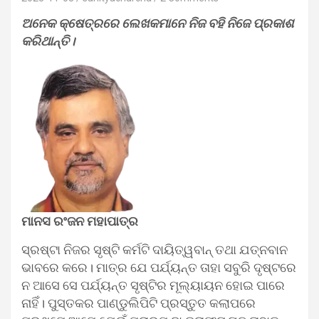
ଅନେକ କ୍ଷେତ୍ରରେ ଲେଖକମାନେ ନିଜ ବହି ନିଜେ ପ୍ରକାଶ
କରିଥାନ୍ତି।
ମାନସ ରଂଜନ ମହାପାତ୍ର
ସ୍ରଷ୍ଟା ନିଜର ସୃଷ୍ଟି କର୍ମଟି ଦାୟିତ୍ୱବାନ୍ ତଥା ଯତ୍ନବାନ
ଭାବରେ କରେ। ମାତ୍ର ଯେ ପର୍ଯ୍ୟନ୍ତ ତାହା ସବୁରି ଦୃଷ୍ଟରେ
ନ ଆସେ ସେ ପର୍ଯ୍ୟନ୍ତ ସୃଷ୍ଟିର ମୂଲ୍ୟାୟନ ହୋଇ ପାରେ
ନାହିଁ। ପୁସ୍ତକର ପାଣ୍ଡୁଲିପିଟି ପ୍ରସ୍ତୁତ କଲାପରେ