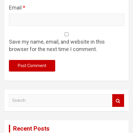
Email
*
Save my name, email, and website in this
browser for the next time I comment.
S
e
a
r
c
Recent Posts