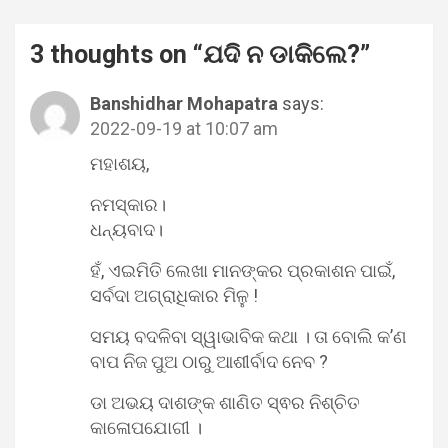
3 thoughts on “
ଯଦି ନ ଡାକିଲେ?
”
Banshidhar Mohapatra
says:
2022-09-19 at 10:07 am
ମହାଶୟ,
ନମସ୍କାର।
ଧନ୍ୟବାଦ।
ହଁ, ଏଇମିତି ଲେଖା ମାନଙ୍କର ପ୍ରକାଶନ ପାଇଁ,
ସର୍ବଦା ଅଗ୍ରାଧିକାର ମିଳୁ !
ସମୟ ବଦଳିବା ସ୍ୱାଭାବିକ କଥା । ତା ବୋଲି କ’ଣ
ବାପ ନିଜ ପୁଅ ଠାରୁ ଆଶୀର୍ବାଦ ନେବ ?
ଡା ଅଭୟ ଦାଶଙ୍କ ଶାଣିତ ସ୍ଵର ନିଶ୍ଚିତ
କାଳୋପଯୋଗୀ ।