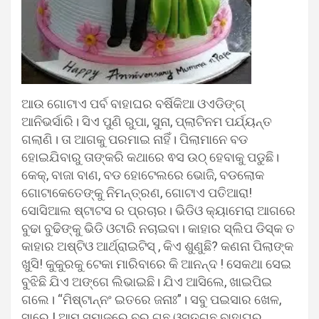
ଆଉ ଗୋଟାଏ ପର୍ବ ବାହାଘର ବର୍ଷିକିଆ ଓଏଡିଙ୍ଗ୍
ଆନିଭର୍ସାରି। ସିଏ ପୁଣି ରୁପା, ସୁନା, ପ୍ଲାଟିନମ ପର୍ଯ୍ୟନ୍ତ
ଗଲାଣି। ତା ଆଗକୁ ପରମାଇ ନାହିଁ। ପିଲାମାନେ ବଡ
ହୋଇଯିବାରୁ ତାଙ୍କରି କଥାରେ ଵସ ଉଠ୍ ହେବାକୁ ପଡୁଛି।
କେକ୍, ବାଜା ବାଣ, ବଡ ହୋଟେଲରେ ଭୋଜି, ବଡଲୋକ
ଗୋଟାକେତେଙ୍କୁ ନିମନ୍ତ୍ରଣ, ଗୋଟାଏ ପତିଆରା!
ସୋସିଆଲ ଷ୍ଟାଟସ ର ପ୍ରଚାର। ଭିଡିଓ କ୍ୟାମେରା ଆଗରେ
ବୁଢା ବୁଢିଙ୍କୁ ଭିଡି ଓଟାରି ନଚାଇବା। କାହାର ସ୍ଲିପ ଡିସ୍କ ତ
କାହାର ଅଷ୍ଟିଓ ଆର୍ଥ୍ରାଇଟିସ୍ , କିଏ ଶୁଣୁଛି? କଣନା ପିଲାଙ୍କ
ଖୁସି! କୁକୁରକୁ ଟେକା ମାରିବାରେ କି ଆନନ୍ଦ ! ସେକଥା ସେଇ
ବୁଝିଛି ଯିଏ ଅଙ୍ଗେ ଲିଭାଇଛି। ଯିଏ ଆସିଲେ, ଖାଇପିଇ
ଗଲେ। “ମିଷ୍ଟାନ୍ନଂ ଇତରେ ଜନାଃ”। ସବୁ ପଇସାର ଖେଳ,
ସାରେ ! ଆମ ସମାଜରେ ବର ଗଛ ଓସ୍ତଗଛ ବାହାଘର,