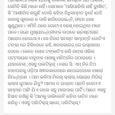
ସେମିତି କିଛି ମାନେ ନାହିଁ। ସେମାନେ ‘ଆସିପାରିଲି ନାହିଁ ଦୁଃଖିତ’,
କି ‘ଆଶୀର୍ବାଦ କରୁଛି’ ବୋଲି କହିବା ବିଧିସମ୍ମତ ନୁହେଁ।ଯଦି
କାହାକୁ ଭୁଲରେ ନ ଡାକି ଛାଡିଦେଇଛନ୍ତି, ଜୀବନ ଯାକ
ଶୁଣୁଥିବେ। ଏମିତି ଥରେ ଗୋଟାଏ କେଶ୍ ହୋଇଥିବା ମନେ
ପଡେ। ଜଣେ ମୁଖ୍ୟମନ୍ତ୍ରୀଙ୍କ ଉପରେ ଭ୍ରଷ୍ଟାଚାର
ଆରୋପ ହୋଇଥାଏ। ସେ ନିଜର ସମସ୍ତ ସମ୍ପତ୍ତି ଗୋଟିଏ
ଟଙ୍କା ରେ ବିକିଦେବେ କହି, ଖବରକାଗଜ ରେ ଇସ୍ତାହାର
ଦେଲେ। କେତେ ଲୋକ ଟଙ୍କାଟିଏ କରି ତାଙ୍କ ଓକିଲ
ପଟ୍ଟନାୟକ ବାବୁଙ୍କ ପାଖକୁ ମନିଅର୍ଡର ପଠାଇଲେ ।
ଯାହାହେଲା ,ଏସବୁ ପଲଟିକ୍ସ୍ । ସେଇ ସି. ଏମ୍ ନିଜ ଝିଅ
ବାହାଘରକୁ ଓଡ଼ିଆ ଖଵରକାଗଜରେ ଛପେଇଦେଲେ ଖୋଲା
ନିମନ୍ତ୍ରଣ । ଆମ ଭଳିଆ ମିଡଲ୍ କ୍ଲାସ, ଲୋୟର ମିଡିଲ୍
କ୍ଲାସ କୁଆଡେ ଯିବୁ? ଆମର ତ ଇଜ୍ଜତ ପ୍ରତି ଗୋଟାଏ
ସମ୍ମାନ ଅଛି! ଯିଏ ଗଲେ ସବୁ ମାଲଦାର ପାର୍ଟି। ଆମେ ଏସବୁ
ହିସାବ ରଖିନୁ କି ‘ଆମକୁ ଡାକିଲେନି’ କହିବା ଉଚିତ ମନେ
କରିନୁ। ଏସବୁ ପଲିଟିକ୍ସ୍ ସାରେ, ପଲିଟିକ୍ସ୍ !