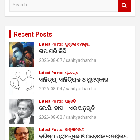
S
e
a
r
c
Recent Posts
h
Latest Posts:
ପୁସ୍ତକ ସମୀକ୍ଷା
ଗପ ପରି କିଛି
2026-08-07
sahityacharcha
Latest Posts:
ପ୍ରବନ୍ଧ
ସାହିତ୍ୟ, ସାହିତ୍ୟିକ ଓ ପୁରସ୍କାର
2026-08-04
sahityacharcha
Latest Posts:
ଅନୁଭୂତି
ଜେ.ପି. ଦାସ – ଏକ ଅନୁଭୂତି
2026-08-02
sahityacharcha
Latest Posts:
ସାକ୍ଷାତକାର
ବରିଷ୍ଠ ପ୍ରାବନ୍ଧିକ ଓ ଗବେଷକ ଉଦୟନାଥ