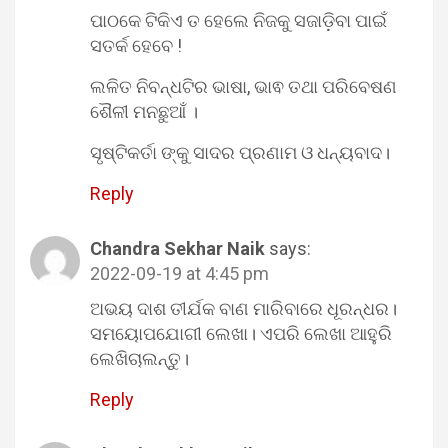
ପାଠକେ ଟିକିଏ ତ ହେଲେ ନିଜକୁ ସଜାଡ଼ିବା ପାଇଁ
ସତର୍କ ହେବେ !
ଲଳିତ ନିବନ୍ଧଟିର ଭାଷା, ଭାଵ ତଥା ପରିବେଷଣ
ଶୈଳୀ ମନଛୁଆଁ ।
ସୃଷ୍ଟିକର୍ତା ଙ୍କୁ ସାଦର ପ୍ରଣାମ ଓ ଧନ୍ୟବାଦ।
Reply
Chandra Sekhar Naik
says:
2022-09-19 at 4:45 pm
ଅଭୟ ଦାଶ ତୀର୍ଯକ ବାଣ ମାରିବାରେ ଧୂରନ୍ଧର।
ସମୟୋପଯୋଗୀ ଲେଖା। ଏପରି ଲେଖା ଆହୁରି
ଲେଖିଚାଲନ୍ତୁ।
Reply