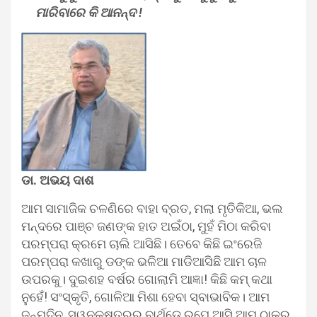
ମାରିବାରେ କି ଆନନ୍ଦ !
ଡା. ଅଭୟ ଦାଶ
ଆମ ସାମାଜିକ ଚଳଣିରେ ବାହା ବ୍ରତ, ମଲା ମୃତିକିଆ, ଭଲ
ମନ୍ଦରେ ପାଞ୍ଚ ଜଣଙ୍କ ହାତ ଅଇଁଠା, ମୁହଁ ମିଠା କରିବା
ପରମ୍ପରା କ୍ରମେ ଚାଲି ଆସିଛି। ତେବେ କିଛି ଇଂରେଜି
ପରମ୍ପରା କଖାରୁ ଡଙ୍କ ଭଳିଆ ମାଡିଆସିଛି ଆମ ଚାଳ
ଉପରକୁ। ଦୁଇଶହ ବର୍ଷର ଗୋଲାମି ଆଜ୍ଞା! କିଛି କମ୍ କଥା
ନୁହେଁ! ସଂସ୍କୃତି, ଗୋଳିଆ ମିଶା ହେବା ସ୍ବାଭାବିକ। ଆମ
ଜନ୍ମଦିନ, ସ୍ୱନକ୍ଷତ୍ରରୁ ବାର୍ଥଡେ ରୁପେ ଆସି ଆମ ଠାକୁର