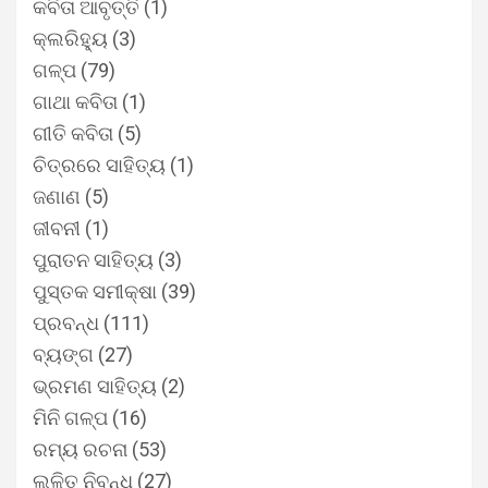
କବିତା ଆବୃତ୍ତି
(1)
କ୍ଲରିହ୍ୟୁ
(3)
ଗଳ୍ପ
(79)
ଗାଥା କବିତା
(1)
ଗୀତି କବିତା
(5)
ଚିତ୍ରରେ ସାହିତ୍ୟ
(1)
ଜଣାଣ
(5)
ଜୀବନୀ
(1)
ପୁରାତନ ସାହିତ୍ୟ
(3)
ପୁସ୍ତକ ସମୀକ୍ଷା
(39)
ପ୍ରବନ୍ଧ
(111)
ବ୍ୟଙ୍ଗ
(27)
ଭ୍ରମଣ ସାହିତ୍ୟ
(2)
ମିନି ଗଳ୍ପ
(16)
ରମ୍ୟ ରଚନା
(53)
ଲଳିତ ନିବନ୍ଧ
(27)