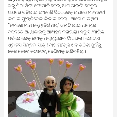
ଘରୁ ପିଠା ଖିରୀ ଫୋପାଡି ଦେଇ, ଆମ ଡାଇନିଂ ଟେବୁଲ
ଉପରେ ଚଢିଯାଇ ଇଂରେଜି ପିଠା, କେକ୍ ଉପରେ ମହମବତୀ
ଲଗାଇ ଫୁଙ୍କିଦେଇ ଲିଭାଇ ଦେଲା। ଆଗେ ଗାଉଥିବା
“ତମସୋ ମାମ୍ ଜ୍ୟୋତିର୍ଗମୟ” ଓଲଟି ଯାଇ ଆଲୋକ
ବଦଳରେ ଅନ୍ଧକାରକୁ ଆଵାହନ କରାଗଲା। ସବୁ ସାଂସାରିକ
ପର୍ବରେ କେକ୍ କଟାକୁ ଅଗ୍ରାଧିକାର ଦିଆଗଲା। ଗୋଟାଏ
ଷ୍ଟାଟସ ସିମ୍ଵଲ ସାର୍ ! ବାପ ମା’ଙ୍କ ଶବ ଉଠିବା ପୁର୍ବରୁ
କେକ କେବେ କଟାହେବ, ଦେଖିବାକୁ ବାକିରହିଲା।