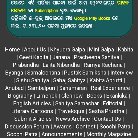
Home
|
About Us
|
Khyudra Galpa
|
Mini Galpa
|
Kabita
|
Geeti Kabita
|
Janana
|
Pracheena Sahitya
|
Prabandha
|
Lalita Nibandha
|
Ramya Rachana
|
Byanga
|
Samalochana
|
Pustak Samiksha
|
Interview
|
Sishu Sahitya
|
Sahaj Sahitya
|
Kabita Abrutti
|
Anubad
|
Sambalpuri
|
Sansmaran
|
Real Experience
|
Biography
|
Limerick
|
Clerihew
|
Books
|
Ekankika
|
English Articles
|
Sahitya Samachar
|
Editorial
|
Literary Cartoons
|
Travelogue
|
Sesha Prustha
|
Submit Articles
|
News Archive
|
Contact Us
|
Discussion Forum
|
Awards
|
Contest
|
Soochi Patra
|
Soochi Patra
|
Announcements
|
Monthly Magazine