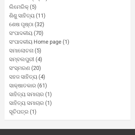
ଲିମେରିକ୍
(5)
ଶିଶୁ ସାହିତ୍ୟ
(11)
ଶେଷ ପୃଷ୍ଠା
(32)
ସଂପାଦକୀୟ
(70)
ସଂପାଦକୀୟ Home page
(1)
ସମାଲୋଚନା
(5)
ସମ୍ବଲପୁରୀ
(4)
ସଂସ୍ମରଣ
(20)
ସହଜ ସାହିତ୍ୟ
(4)
ସାକ୍ଷାତକାର
(61)
ସାହିତ୍ୟ ସମାଚାର
(1)
ସାହିତ୍ୟ ସମାଚାର
(1)
ସୂଚିପତ୍ର
(1)