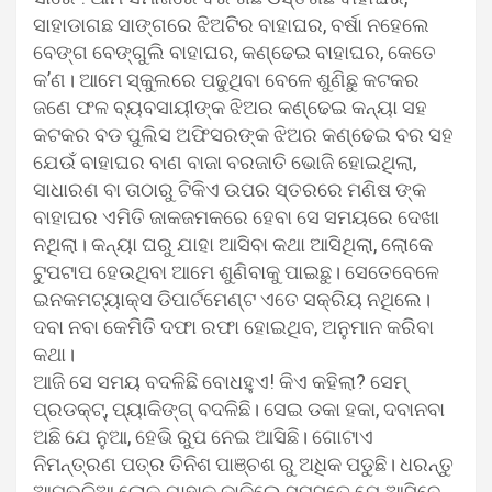
ସାହାଡାଗଛ ସାଙ୍ଗରେ ଝିଅଟିର ବାହାଘର, ବର୍ଷା ନହେଲେ
ବେଙ୍ଗ ବେଙ୍ଗୁଲି ବାହାଘର, କଣ୍ଢେଇ ବାହାଘର, କେତେ
କ’ଣ। ଆମେ ସ୍କୁଲରେ ପଢୁଥିବା ବେଳେ ଶୁଣିଛୁ କଟକର
ଜଣେ ଫଳ ବ୍ୟବସାୟୀଙ୍କ ଝିଅର କଣ୍ଢେଇ କନ୍ୟା ସହ
କଟକର ବଡ ପୁଲିସ ଅଫିସରଙ୍କ ଝିଅର କଣ୍ଢେଇ ବର ସହ
ଯେଉଁ ବାହାଘର ବାଣ ବାଜା ବରଜାତି ଭୋଜି ହୋଇଥିଲା,
ସାଧାରଣ ବା ତାଠାରୁ ଟିକିଏ ଉପର ସ୍ତରରେ ମଣିଷ ଙ୍କ
ବାହାଘର ଏମିତି ଜାକଜମକରେ ହେବା ସେ ସମୟରେ ଦେଖା
ନଥିଲା। କନ୍ୟା ଘରୁ ଯାହା ଆସିବା କଥା ଆସିଥିଲା, ଲୋକେ
ଟୁପଟାପ ହେଉଥିବା ଆମେ ଶୁଣିବାକୁ ପାଇଛୁ। ସେତେବେଳେ
ଇନକମଟ୍ୟାକ୍ସ ଡିପାର୍ଟମେଣ୍ଟ ଏତେ ସକ୍ରିୟ ନଥିଲେ।
ଦବା ନବା କେମିତି ଦଫା ରଫା ହୋଇଥିବ, ଅନୁମାନ କରିବା
କଥା।
ଆଜି ସେ ସମୟ ବଦଳିଛି ବୋଧହୁଏ! କିଏ କହିଲା? ସେମ୍
ପ୍ରଡକ୍ଟ୍, ପ୍ୟାକିଙ୍ଗ୍ ବଦଳିଛି। ସେଇ ଡକା ହକା, ଦବାନବା
ଅଛି ଯେ ନୁଆ, ହେଭି ରୁପ ନେଇ ଆସିଛି। ଗୋଟାଏ
ନିମନ୍ତ୍ରଣ ପତ୍ର ତିନିଶ ପାଞ୍ଚଶ ରୁ ଅଧିକ ପଡୁଛି। ଧରନ୍ତୁ
ଆମଭଳିଆ ଲୋକ ଯାହାକୁ ଡାକିଲେ ସମସ୍ତେ ଯେ ଆସିବେ,