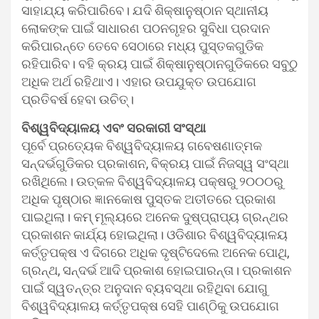
ସାହାଯ୍ୟ କରିପାରିବେ। ଯଦି ଶିକ୍ଷାନୁଷ୍ଠାନ ସ୍ଥାନୀୟ
ଲୋକଙ୍କ ପାଇଁ ସାଧାରଣ ପଠନଗୃହର ସୁବିଧା ପ୍ରଦାନ
କରିପାରନ୍ତେ ତେବେ ସେଠାରେ ମଧ୍ୟ ପୁସ୍ତକଗୁଡିକ
ରହିପାରିବ। ବହି କ୍ରୟ ପାଇଁ ଶିକ୍ଷାନୁଷ୍ଠାନଗୁଡିକରେ ସବୁଠୁ
ଅଧିକ ଅର୍ଥ ରହିଥାଏ। ଏହାର ଉପଯୁକ୍ତ ଉପଯୋଗ
ପ୍ରତିବର୍ଷ ହେବା ଉଚିତ୍।
ବିଶ୍ୱବିଦ୍ୟାଳୟ ଏବଂ ସରକାରୀ ସଂସ୍ଥା
ପୂର୍ବେ ପ୍ରତ୍ୟେକ ବିଶ୍ୱବିଦ୍ୟାଳୟ ଗବେଷଣାତ୍ମକ
ସନ୍ଦର୍ଭଗୁଡିକର ପ୍ରକାଶନ, ବିକ୍ରୟ ପାଇଁ ନିଜସ୍ୱ ସଂସ୍ଥା
ରଖିଥିଲେ। ଉତ୍କଳ ବିଶ୍ୱବିଦ୍ୟାଳୟ ପକ୍ଷରୁ ୨୦୦୦ରୁ
ଅଧିକ ପୃଷ୍ଠାର ଜ୍ଞାନକୋଷ ପୁସ୍ତକ ଅତୀତରେ ପ୍ରକାଶ
ପାଇଥିଲା। କମ୍ ମୂଲ୍ୟରେ ଅନେକ ଦୁଷ୍ପ୍ରାପ୍ୟ ଗ୍ରନ୍ଥର
ପ୍ରକାଶନ କାର୍ଯ୍ୟ ହୋଇଥିଲା। ଓଡିଶାର ବିଶ୍ୱବିଦ୍ୟାଳୟ
କର୍ତ୍ତୃପକ୍ଷ ଏ ଦିଗରେ ଅଧିକ ଦୃଷ୍ଟିଦେଲେ ଅନେକ ପୋଥି,
ଗ୍ରନ୍ଥ, ସନ୍ଦର୍ଭ ଆଦି ପ୍ରକାଶ ହୋଇପାରନ୍ତା। ପ୍ରକାଶନ
ପାଇଁ ସ୍ୱତନ୍ତ୍ର ଅନୁଦାନ ବ୍ୟବସ୍ଥା ରହିଥିବା ଯୋଗୁ
ବିଶ୍ୱବିଦ୍ୟାଳୟ କର୍ତ୍ତୃପକ୍ଷ ସେହି ପାଣ୍ଠିକୁ ଉପଯୋଗ