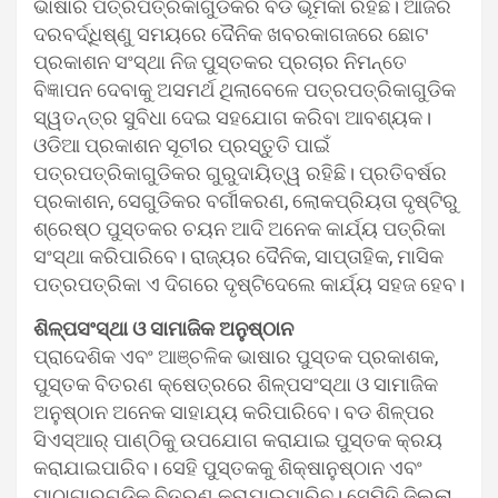
ଭାଷାର ପତ୍ରପତ୍ରିକାଗୁଡିକର ବଡ ଭୂମିକା ରହିଛି। ଆଜିର
ଦରବର୍ଦ୍ଧିଷ୍ଣୁ ସମୟରେ ଦୈନିକ ଖବରକାଗଜରେ ଛୋଟ
ପ୍ରକାଶନ ସଂସ୍ଥା ନିଜ ପୁସ୍ତକର ପ୍ରଚାର ନିମନ୍ତେ
ବିଜ୍ଞାପନ ଦେବାକୁ ଅସମର୍ଥ ଥିଲାବେଳେ ପତ୍ରପତ୍ରିକାଗୁଡିକ
ସ୍ୱତନ୍ତ୍ର ସୁବିଧା ଦେଇ ସହଯୋଗ କରିବା ଆବଶ୍ୟକ।
ଓଡିଆ ପ୍ରକାଶନ ସୂଚୀର ପ୍ରସ୍ତୁତି ପାଇଁ
ପତ୍ରପତ୍ରିକାଗୁଡିକର ଗୁରୁଦାୟିତ୍ୱ ରହିଛି। ପ୍ରତିବର୍ଷର
ପ୍ରକାଶନ, ସେଗୁଡିକର ବର୍ଗୀକରଣ, ଲୋକପ୍ରିୟତା ଦୃଷ୍ଟିରୁ
ଶ୍ରେଷ୍ଠ ପୁସ୍ତକର ଚୟନ ଆଦି ଅନେକ କାର୍ଯ୍ୟ ପତ୍ରିକା
ସଂସ୍ଥା କରିପାରିବେ। ରାଜ୍ୟର ଦୈନିକ, ସାପ୍ତାହିକ, ମାସିକ
ପତ୍ରପତ୍ରିକା ଏ ଦିଗରେ ଦୃଷ୍ଟିଦେଲେ କାର୍ଯ୍ୟ ସହଜ ହେବ।
ଶିଳ୍ପସଂସ୍ଥା ଓ ସାମାଜିକ ଅନୁଷ୍ଠାନ
ପ୍ରାଦେଶିକ ଏବଂ ଆଞ୍ଚଳିକ ଭାଷାର ପୁସ୍ତକ ପ୍ରକାଶକ,
ପୁସ୍ତକ ବିତରଣ କ୍ଷେତ୍ରରେ ଶିଳ୍ପସଂସ୍ଥା ଓ ସାମାଜିକ
ଅନୁଷ୍ଠାନ ଅନେକ ସାହାଯ୍ୟ କରିପାରିବେ। ବଡ ଶିଳ୍ପର
ସିଏସ୍‌ଆର୍ ପାଣ୍ଠିକୁ ଉପଯୋଗ କରାଯାଇ ପୁସ୍ତକ କ୍ରୟ
କରାଯାଇପାରିବ। ସେହି ପୁସ୍ତକକୁ ଶିକ୍ଷାନୁଷ୍ଠାନ ଏବଂ
ପାଠାଗାରଗୁଡିକୁ ବିତରଣ କରାଯାଇପାରିବ। ସେମିତି ଜିଲ୍ଲା