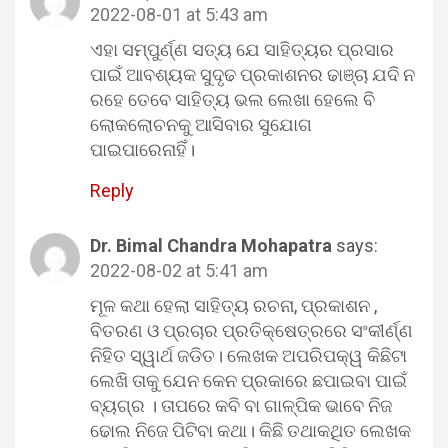
2022-08-01 at 5:43 am
ଏହା ସମ୍ପୁର୍ଣ୍ଣ ସତ୍ୟ ଯେ ସାହିତ୍ୟର ପ୍ରସାର
ପାଇଁ ଆବଶ୍ୟକ ସୁଦୃଢ ପ୍ରକାଶନର ଢାଞ୍ଚା ଯଦି ନ
ରହେ ତେବେ ସାହିତ୍ୟ ଭଲ ଲେଖା ହେଲେ ବି
ଲୋକଲୋଚନକୁ ଆସିବାର ସୁଯୋଗ
ପାଇପାରେନାହିଁ।
Reply
Dr. Bimal Chandra Mohapatra
says:
2022-08-02 at 5:41 am
ମୂଳ କଥା ହେଲା ସାହିତ୍ୟ ରଚନା, ପ୍ରକାଶନ ,
ବିତରଣ ଓ ପ୍ରଚାର ପ୍ରତିକ୍ଷେତ୍ରରେ ସଂକୀର୍ଣ୍ଣ
ନିହିତ ସ୍ୱାର୍ଥ ଜଡିତ। ଲେଖକ ଅପରିପକ୍ୱ କିଛିଟା
ଲେଖି ତାକୁ ଯେନ କେନ ପ୍ରକାରେ ଛପାଇବା ପାଇଁ
ବ୍ୟଗ୍ର । ତାପରେ କବି ବା ଗାଳ୍ପିକ ଭାବେ ନିଜ
ଢୋଲ ନିଜେ ପିଟିବା କଥା। କିଛି ତଥାକଥିତ ଲେଖକ