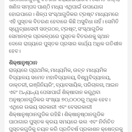
ଖଣିଜ ସମ୍ପଦ ପାଣ୍ଠି ମଧ୍ୟ ଏଥିପାଇଁ ଉପଯୋଗ
ହୋଇପାରେ। ଶିଳ୍ପ ସଂସ୍ଥାଗୁଡିକର ଟ୍ରଷ୍ଟ ମାଧ୍ୟମରେ
ଏହି ପୁସ୍ତକ ବିତରଣ ହେବାରେ କିଛି ଅସୁବିଧା ନାହିଁ। ସେମିତି
ସ୍ୱେଚ୍ଛାସେବୀ ସଙ୍ଗଠନ, ଟ୍ରଷ୍ଟ, ସଂସ୍ଥାଗୁଡିକ
ସେମାନଙ୍କ ପ୍ରକଳ୍ପରେ ପୁସ୍ତକ ବିତରଣକୁ ସ୍ଥାନ
ଦେଲେ ରାଜ୍ୟରେ ପୁସ୍ତକ ପ୍ରସାର କାର୍ଯ୍ୟ ଅଧିକ ଗତିଶୀଳ
ହେବ।
ଶିକ୍ଷାନୁଷ୍ଠାନ
ରାଜ୍ୟରେ ପ୍ରାଥମିକ, ମାଧ୍ୟମିକ, ଉଚ୍ଚ ମାଧ୍ୟମିକ
ବିଦ୍ୟାଳୟ ସମେତ ମହାବିଦ୍ୟାଳୟ, ବିଶ୍ୱବିଦ୍ୟାଳୟ,
ଡାକ୍ତରୀ, ଇଞ୍ଜିନିୟରିଂ, ବ୍ୟାବସାୟିକ, ପରିଚାଳନା, ଆଇନ
ଏବଂ ଅନ୍ୟାନ୍ୟ ପେସାପାଇଁ ଶିକ୍ଷାଦାନ କରୁଥିବା
ଅନୁଷ୍ଠାନଗୁଡିକର ସଂଖ୍ୟା ୭୦,୦୦୦ରୁ ଅଧିକ ହେବ।
ଏଥିରେ ଉଭୟ ସରକାରୀ ଏବଂ ବେସରକାରୀ
ଶିକ୍ଷାନୁଷ୍ଠାନଗୁଡିକ ରହିଛି। ଶିକ୍ଷାନୁଷ୍ଠାନଗୁଡିକ
ପାଠାଗାର ପୁସ୍ତକ କ୍ରୟ ସମୟରେ ଭଲ ଏବଂ ନିର୍ବାଚିତ
ପୁସ୍ତକଗୁଡିକୁ ଚୟନ କରି ପ୍ରତିବର୍ଷ ପ୍ରକାଶନ କ୍ଷେତ୍ରକୁ