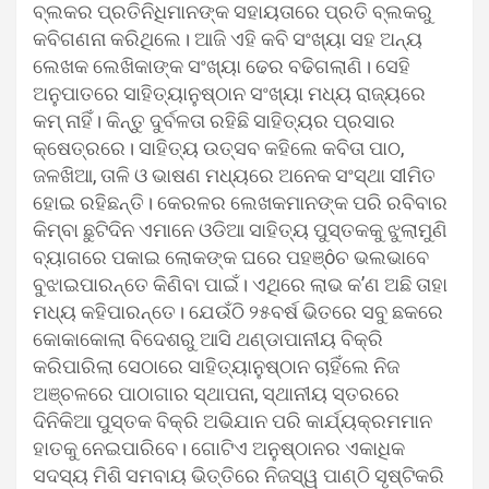
ବ୍ଲକର ପ୍ରତିନିଧିମାନଙ୍କ ସହାୟତାରେ ପ୍ରତି ବ୍ଲକରୁ
କବିଗଣନା କରିଥିଲେ। ଆଜି ଏହି କବି ସଂଖ୍ୟା ସହ ଅନ୍ୟ
ଲେଖକ ଲେଖିକାଙ୍କ ସଂଖ୍ୟା ଢେର ବଢିଗଲାଣି। ସେହି
ଅନୁପାତରେ ସାହିତ୍ୟାନୁଷ୍ଠାନ ସଂଖ୍ୟା ମଧ୍ୟ ରାଜ୍ୟରେ
କମ୍ ନାହିଁ। କିନ୍ତୁ ଦୁର୍ବଳତା ରହିଛି ସାହିତ୍ୟର ପ୍ରସାର
କ୍ଷେତ୍ରରେ। ସାହିତ୍ୟ ଉତ୍ସବ କହିଲେ କବିତା ପାଠ,
ଜଳଖିଆ, ତାଳି ଓ ଭାଷଣ ମଧ୍ୟରେ ଅନେକ ସଂସ୍ଥା ସୀମିତ
ହୋଇ ରହିଛନ୍ତି। କେରଳର ଲେଖକମାନଙ୍କ ପରି ରବିବାର
କିମ୍ବା ଛୁଟିଦିନ ଏମାନେ ଓଡିଆ ସାହିତ୍ୟ ପୁସ୍ତକକୁ ଝୁଲାମୁଣି
ବ୍ୟାଗରେ ପକାଇ ଲୋକଙ୍କ ଘରେ ପହଞ୍ôଚ ଭଲଭାବେ
ବୁଝାଇପାରନ୍ତେ କିଣିବା ପାଇଁ। ଏଥିରେ ଲାଭ କ’ଣ ଅଛି ତାହା
ମଧ୍ୟ କହିପାରନ୍ତେ। ଯେଉଁଠି ୨୫ବର୍ଷ ଭିତରେ ସବୁ ଛକରେ
କୋକାକୋଲା ବିଦେଶରୁ ଆସି ଥଣ୍ଡାପାନୀୟ ବିକ୍ରି
କରିପାରିଲା ସେଠାରେ ସାହିତ୍ୟାନୁଷ୍ଠାନ ଚାହିଁଲେ ନିଜ
ଅଞ୍ଚଳରେ ପାଠାଗାର ସ୍ଥାପନା, ସ୍ଥାନୀୟ ସ୍ତରରେ
ଦିନିକିଆ ପୁସ୍ତକ ବିକ୍ରି ଅଭିଯାନ ପରି କାର୍ଯ୍ୟକ୍ରମମାନ
ହାତକୁ ନେଇପାରିବେ। ଗୋଟିଏ ଅନୁଷ୍ଠାନର ଏକାଧିକ
ସଦସ୍ୟ ମିଶି ସମବାୟ ଭିତ୍ତିରେ ନିଜସ୍ୱ ପାଣ୍ଠି ସୃଷ୍ଟିକରି