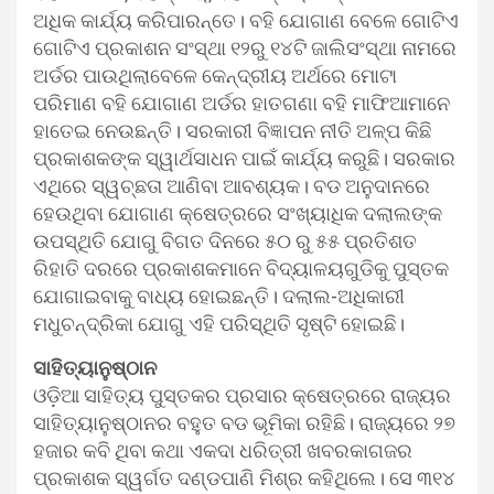
ଅଧିକ କାର୍ଯ୍ୟ କରିପାରନ୍ତେ। ବହି ଯୋଗାଣ ବେଳେ ଗୋଟିଏ
ଗୋଟିଏ ପ୍ରକାଶନ ସଂସ୍ଥା ୧୨ରୁ ୧୪ଟି ଜାଲିସଂସ୍ଥା ନାମରେ
ଅର୍ଡର ପାଉଥିଲାବେଳେ କେନ୍ଦ୍ରୀୟ ଅର୍ଥରେ ମୋଟା
ପରିମାଣ ବହି ଯୋଗାଣ ଅର୍ଡର ହାତଗଣା ବହି ମାଫିଆମାନେ
ହାତେଇ ନେଉଛନ୍ତି। ସରକାରୀ ବିଜ୍ଞାପନ ନୀତି ଅଳ୍ପ କିଛି
ପ୍ରକାଶକଙ୍କ ସ୍ୱାର୍ଥସାଧନ ପାଇଁ କାର୍ଯ୍ୟ କରୁଛି। ସରକାର
ଏଥିରେ ସ୍ୱଚ୍ଛତା ଆଣିବା ଆବଶ୍ୟକ। ବଡ ଅନୁଦାନରେ
ହେଉଥିବା ଯୋଗାଣ କ୍ଷେତ୍ରରେ ସଂଖ୍ୟାଧିକ ଦଲାଲଙ୍କ
ଉପସ୍ଥିତି ଯୋଗୁ ବିଗତ ଦିନରେ ୫୦ ରୁ ୫୫ ପ୍ରତିଶତ
ରିହାତି ଦରରେ ପ୍ରକାଶକମାନେ ବିଦ୍ୟାଳୟଗୁଡିକୁ ପୁସ୍ତକ
ଯୋଗାଇବାକୁ ବାଧ୍ୟ ହୋଇଛନ୍ତି। ଦଲାଲ-ଅଧିକାରୀ
ମଧୁଚନ୍ଦ୍ରିକା ଯୋଗୁ ଏହି ପରିସ୍ଥିତି ସୃଷ୍ଟି ହୋଇଛି।
ସାହିତ୍ୟାନୁଷ୍ଠାନ
ଓଡ଼ିଆ ସାହିତ୍ୟ ପୁସ୍ତକର ପ୍ରସାର କ୍ଷେତ୍ରରେ ରାଜ୍ୟର
ସାହିତ୍ୟାନୁଷ୍ଠାନର ବହୁତ ବଡ ଭୂମିକା ରହିଛି। ରାଜ୍ୟରେ ୨୭
ହଜାର କବି ଥିବା କଥା ଏକଦା ଧରିତ୍ରୀ ଖବରକାଗଜର
ପ୍ରକାଶକ ସ୍ୱର୍ଗତ ଦଣ୍ଡପାଣି ମିଶ୍ର କହିଥିଲେ। ସେ ୩୧୪