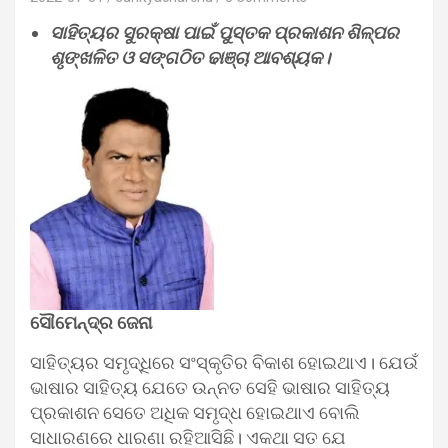
ସାହିତ୍ୟର ସୁରକ୍ଷା ପାଇଁ ପୁସ୍ତକ ପ୍ରକାଶନ ଶିଳ୍ପର
ଶୃଙ୍ଖଳିତ ଓ ସଙ୍ଗଠିତ ଢାଞ୍ଚା ଆବଶ୍ୟକ।
ସୌମେନ୍ଦ୍ର ଜେନା
ସାହିତ୍ୟର ସମୃଦ୍ଧିରେ ସଂସ୍କୃତିର ବିକାଶ ହୋଇଥାଏ। ଯେଉଁ
ଭାଷାର ସାହିତ୍ୟ ଯେତେ ଉନ୍ନତ ସେହି ଭାଷାର ସାହିତ୍ୟ
ପ୍ରକାଶନ ସେତେ ଅଧିକ ସମୃଦ୍ଧ ହୋଇଥାଏ ବୋଲି
ସାଧାରଣରେ ଧାରଣା ରହିଆସିଛି। ଏକଥା ସତ ଯେ