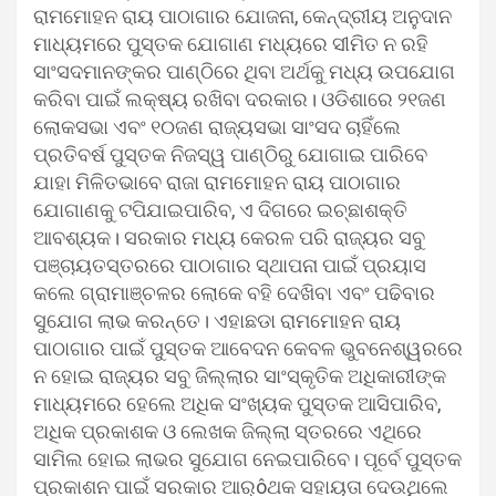
ରାମମୋହନ ରାୟ ପାଠାଗାର ଯୋଜନା, କେନ୍ଦ୍ରୀୟ ଅନୁଦାନ
ମାଧ୍ୟମରେ ପୁସ୍ତକ ଯୋଗାଣ ମଧ୍ୟରେ ସୀମିତ ନ ରହି
ସାଂସଦମାନଙ୍କର ପାଣ୍ଠିରେ ଥିବା ଅର୍ଥକୁ ମଧ୍ୟ ଉପଯୋଗ
କରିବା ପାଇଁ ଲକ୍ଷ୍ୟ ରଖିବା ଦରକାର। ଓଡିଶାରେ ୨୧ଜଣ
ଲୋକସଭା ଏବଂ ୧୦ଜଣ ରାଜ୍ୟସଭା ସାଂସଦ ଚାହିଁଲେ
ପ୍ରତିବର୍ଷ ପୁସ୍ତକ ନିଜସ୍ୱ ପାଣ୍ଠିରୁ ଯୋଗାଇ ପାରିବେ
ଯାହା ମିଳିତଭାବେ ରାଜା ରାମମୋହନ ରାୟ ପାଠାଗାର
ଯୋଗାଣକୁ ଟପିଯାଇପାରିବ, ଏ ଦିଗରେ ଇଚ୍ଛାଶକ୍ତି
ଆବଶ୍ୟକ। ସରକାର ମଧ୍ୟ କେରଳ ପରି ରାଜ୍ୟର ସବୁ
ପଞ୍ଚାୟତସ୍ତରରେ ପାଠାଗାର ସ୍ଥାପନା ପାଇଁ ପ୍ରୟାସ
କଲେ ଗ୍ରାମାଞ୍ଚଳର ଲୋକେ ବହି ଦେଖିବା ଏବଂ ପଢିବାର
ସୁଯୋଗ ଲାଭ କରନ୍ତେ। ଏହାଛଡା ରାମମୋହନ ରାୟ
ପାଠାଗାର ପାଇଁ ପୁସ୍ତକ ଆବେଦନ କେବଳ ଭୁବନେଶ୍ୱରରେ
ନ ହୋଇ ରାଜ୍ୟର ସବୁ ଜିଲ୍ଲାର ସାଂସ୍କୃତିକ ଅଧିକାରୀଙ୍କ
ମାଧ୍ୟମରେ ହେଲେ ଅଧିକ ସଂଖ୍ୟକ ପୁସ୍ତକ ଆସିପାରିବ,
ଅଧିକ ପ୍ରକାଶକ ଓ ଲେଖକ ଜିଲ୍ଲା ସ୍ତରରେ ଏଥିରେ
ସାମିଲ ହୋଇ ଲାଭର ସୁଯୋଗ ନେଇପାରିବେ। ପୂର୍ବେ ପୁସ୍ତକ
ପ୍ରକାଶନ ପାଇଁ ସରକାର ଆର୍ôଥକ ସହାୟତା ଦେଉଥିଲେ