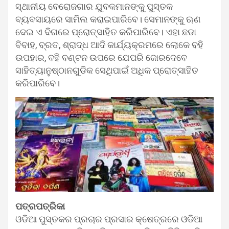
ସ୍ଥାନୀୟ ବେରୋଜଗାର ଯୁବକମାନଙ୍କୁ ପୁସ୍ତକ
ବ୍ୟବସାୟରେ ସାମିଲ କରାଇପାରିବେ। ସେମାନଙ୍କୁ ଋଣ
ଦେଇ ଏ ଦିଗରେ ପ୍ରୋତ୍ସାହିତ କରିପାରିବେ। ଏହା ଛଡା
ବିବାହ, ବ୍ରତ, ଶ୍ରାଦ୍ଧ ଆଦି କାର୍ଯ୍ୟକ୍ରମରେ ଲୋକେ ବହି
ଉପହାର, ବହି ବଣ୍ଟନ ଉପରେ ଯେପରି ଜୋରଦେବେ
ସାହିତ୍ୟାନୁଷ୍ଠାନଗୁଡିକ ସେଥିପାଇଁ ଅଧିକ ପ୍ରୋତ୍ସାହିତ
କରିପାରିବେ।
ପତ୍ରପତ୍ରିକା
ଓଡିଆ ପୁସ୍ତକର ପ୍ରଚାର ପ୍ରସାର କ୍ଷେତ୍ରରେ ଓଡିଆ