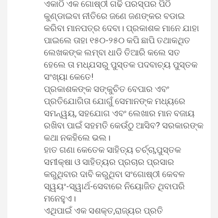
ଏକାଠି ଏକ ଗୋଷ୍ଠୀ ଗଢି ପରସ୍ପର ପିଠି
କୁଣ୍ଡାଇବା ନୀତିରେ ଜଣେ ଜଣଙ୍କର ବଡାଇ
କରିବା ମାନପତ୍ର ଦେବା। ପ୍ରକାଶକ ମାନେ ଯାହା
ପାଇଲେ ତାହା ୧୫୦-୨୫୦ କପି ଛାପି ତଥାକଥିତ
ଲେଖକଙ୍କ ଲମ୍ବା ଧାଡି ତିଆରି କଲେ ସତ
ହେଲେ ତା ମଧ୍ଯସରୁ ପୁସ୍ତକ ପଦବାଚ୍ୟ ପୁସ୍ତକ
ସଂଖ୍ୟା କେତେ!
ପ୍ରକାଶକଙ୍କ ସଙ୍କୁଚିତ ବେପାର ଏବଂ
ପ୍ରତିଯୋଗିତା ଯୋଗୁଁ ସେମାନଙ୍କ ମଧ୍ୟରେ
ସମନ୍ୱୟ, ସହଯୋଗ ଏବଂ ଲେଖାର ମାନ ବଜାୟ
ରଖିବା ପାଇଁ ସହମତି କେଉଁଠୁ ଆସିବ? ସରକାରଙ୍କ
କଥା ନକହିଲେ ଭଲ।
ହାତ ଗଣା କେତେକ ସାହିତ୍ୟ ଚର୍ଚ୍ଚା,ପୁସ୍ତକ
ସମୀକ୍ଷା ଓ ସାହିତ୍ୟର ପ୍ରଚାର ପ୍ରସାର
କରୁଥିବାର ଦାବି କରୁଥିବା ସଂଗୋଷ୍ଠୀ କେବଳ
ସ୍ୱୟଂ-ସ୍ୱାର୍ଥ-ସେବାରେ ନିୟୋଜିତ ଥିବାପରି
ମନେହୁଏ।
ଏଥିପାଇଁ ଏକ ସଶକ୍ତ,ରାଜ୍ୟର ପ୍ରତି