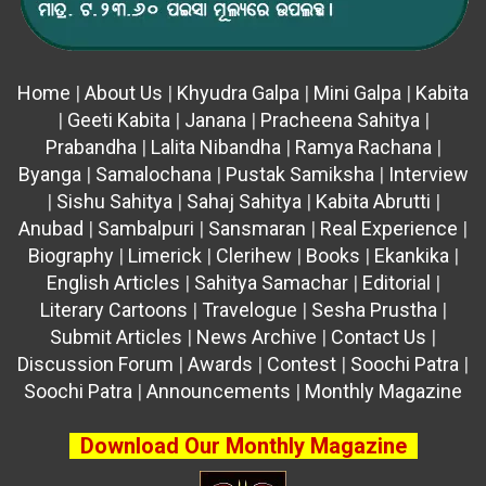
Home
|
About Us
|
Khyudra Galpa
|
Mini Galpa
|
Kabita
|
Geeti Kabita
|
Janana
|
Pracheena Sahitya
|
Prabandha
|
Lalita Nibandha
|
Ramya Rachana
|
Byanga
|
Samalochana
|
Pustak Samiksha
|
Interview
|
Sishu Sahitya
|
Sahaj Sahitya
|
Kabita Abrutti
|
Anubad
|
Sambalpuri
|
Sansmaran
|
Real Experience
|
Biography
|
Limerick
|
Clerihew
|
Books
|
Ekankika
|
English Articles
|
Sahitya Samachar
|
Editorial
|
Literary Cartoons
|
Travelogue
|
Sesha Prustha
|
Submit Articles
|
News Archive
|
Contact Us
|
Discussion Forum
|
Awards
|
Contest
|
Soochi Patra
|
Soochi Patra
|
Announcements
|
Monthly Magazine
Download Our Monthly Magazine