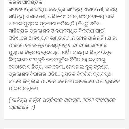
କରିବା ଆବଶ୍ୟକ।
ସରକାରଙ୍କ ସଂସ୍ଥା କେନ୍ଦ୍ର ସାହିତ୍ୟ ଏକାଡେମୀ, ରାଜ୍ୟ
ସାହିତ୍ୟ ଏକାଡେମୀ, ଅଭିଲେଖାଗାର, ସଂଗ୍ରହାଳୟ ଆଦି
ଅନେକ ପୁସ୍ତକ ପ୍ରକାଶ କରିଛନ୍ତି। କିନ୍ତୁ ଓଡିଆ
ସାହିତ୍ୟର ପ୍ରକାଶନ ଓ ବ୍ୟବସ୍ଥିତ ବିକ୍ରୟ ପାଇଁ
ଓଡିଶାରେ ଆବଶ୍ୟକ ଭଣ୍ଡାରମାନ ହୋଇପାରିନାହିଁ। ଯାହା
ଫଳରେ କଟକ-ଭୁବନେଶ୍ୱରକୁ ବାଦଦେଲେ ସହରରେ
ପୁସ୍ତକ ବିକ୍ରୟ ବ୍ୟବସ୍ଥା ନାହିଁ। ରାଜ୍ୟର ଭିନ୍ନ ଭିନ୍ନ
ଜିଲ୍ଲାରେ ସଂସ୍କୃତି ଭବନଗୁଡିକ ନିର୍ମିତ ହୋଇଥିବାରୁ
ସେଠାରେ ସାହିତ୍ୟ ଏକାଡେମୀ, ନେସନାଲ ବୁକ୍ ଟ୍ରଷ୍ଟ,
ପ୍ରକାଶନ ବିଭାଗର ଓଡିଆ ପୁସ୍ତକ ବିକ୍ରିର ବ୍ୟବସ୍ଥା
ହେଲେ ଜିଲ୍ଲାର ପାଠକମାନେ ନିଜ ଅଞ୍ଚଳରେ ଭଲ ପୁସ୍ତକ
ପାଇପାରନ୍ତେ।
(‘ସାହିତ୍ୟ ଚର୍ଚ୍ଚା’ ପତ୍ରିକାର ଅଗଷ୍ଟ , ୨୦୨୨ ସଂଖ୍ୟାରେ
ପ୍ରକାଶିତ ।
)