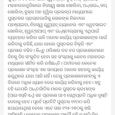
ମହାନଗରଗୁଡିକରେ ନିଜସ୍ୱ ଶାଖା ଖୋଲିବା, ଅନ୍‌ଲାଇନ୍ ସପ୍
ଖୋଲିବା, ବୁକ୍ସ ଅନ ହ୍ୱିଲ ପ୍ରକଳ୍ପ ମାଧ୍ୟମରେ
ପୁସ୍ତକର ପ୍ରଚାରଗାଡିକୁ ଲୋକଙ୍କ ନିକଟରେ
ପହଞ୍ଚାଇବା, ନିଜସ୍ୱ ୟୁଟ୍ୟୁବ୍ ଚ୍ୟାନେଲ ଏବଂ ୱେବସାଇଟ
ଖୋଲିବା, ହ୍ୱାଟ୍ସଆପ୍ ଏବଂ ଇନ୍‌ଷ୍ଟାଗ୍ରାମକୁ ଏଥିପାଇଁ
ବ୍ୟବହାର କରିବା ଭଳି ଅନେକ କାର୍ଯ୍ୟ ପ୍ରକାଶକଙ୍କ ପାଇଁ
କରିବାକୁ ରହିଛି, ଯାହା ହେଲେ ପୁସ୍ତକର ବିକ୍ରି ଏବଂ
ପ୍ରସାର ବଢିବ। କିନ୍ତୁ ଓଡିଶାର ବଡ ବଡ ପ୍ରକାଶକମାନେ
ଦିନକୁ ଦିନ ସଂକୁଚିତ ହେବା ସହ ସଂସ୍ଥାକୁ କେବଳ ମହାନଗର
ମଧ୍ୟରେ ସୀମିତ କରି ରଖିଛନ୍ତି। ଅତୀତରେ କେତେକ
ପ୍ରକାଶନ ସଂସ୍ଥା ଏକ ସମୟରେ ଅନେକ ସହରରୁ କାର୍ଯ୍ୟ
କରୁଥିଲେ ଯାହା ଆଜି ନାହିଁ। ତେଣୁ ପ୍ରକାଶକମାନଙ୍କୁ ଏ
ଦିଗରେ ଅଧିକ ଧ୍ୟାନ ଦେଇ କାର୍ଯ୍ୟ କରିବାକୁ ହେବ। ସବୁ
ବହି ଯେପରି ଆନ୍ତର୍ଜାତିକ ମାନକ ପୁସ୍ତକ କ୍ରମାଙ୍କ
(ଆଇଏସ୍‌ବିଏନ୍‌) ସହ ପ୍ରକାଶ ପାଏ ସେଥିପ୍ରତି ଅଧିକ ଦୃଷ୍ଟି
ଦେବାକୁ ହେବ। ପୂର୍ବେ ପ୍ରତିଟି ପୁସ୍ତକ ୧୧୦୦ କପି
ଛପାଯାଉଥିଲା ବେଳେ ଏବେ ତାହା ୧୨୫-୨୫୦କୁ ଖସି
ଆସିଲାଣି। କେତେକ ପ୍ରକାଶକ ଆଦୌ ବହି ନ ଛାପି ନିଜ