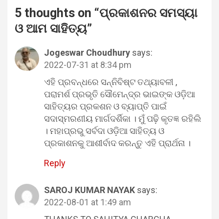
5 thoughts on “
ପ୍ରକାଶନର ସମସ୍ୟା
ଓ ଆମ ସାହିତ୍ୟ
”
Jogeswar Choudhury
says:
2022-07-31 at 8:34 pm
ଏହି ପ୍ରବନ୍ଧରେ ସନ୍ନିବିଷ୍ଟ ତଥ୍ୟାବଳୀ ,
ପରାମର୍ଶ ପ୍ରଭୃତି ସୌମେନ୍ଦ୍ର ଭାଇଙ୍କ ଓଡ଼ିଆ
ସାହିତ୍ୟର ପ୍ରକଶନ ଓ ବ୍ୟାପ୍ତି ପାଇଁ
ସଦାସ୍ମରଣୀୟ ମାର୍ଗଦର୍ଶିକା । ମୁଁ ପଢ଼ି କୃତଜ୍ଞ ରହିଲି
। ମହାପ୍ରଭୁ ସର୍ବଦା ଓଡ଼ିଆ ସାହିତ୍ୟ ଓ
ପ୍ରକାଶନକୁ ଆଶୀର୍ବାଦ କରନ୍ତୁ ଏହି ପ୍ରାର୍ଥନା ।
Reply
SAROJ KUMAR NAYAK
says:
2022-08-01 at 1:49 am