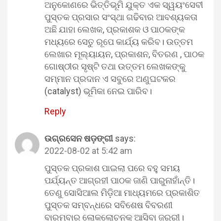
ଅନୁକୋଣରେ ଭିତ୍ତିଭୂମି ଯୁକ୍ତ ଏକ ସ୍ୱୟଂସେବୀ
ପୁସ୍ତକ ପ୍ରସାର ସଂସ୍ଥା ଗଢିବାର ଆବଶ୍ୟକତା
ଅଛି ଯାହା ଲେଖକ, ପ୍ରକାଶକ ଓ ପାଠକଙ୍କ
ମଧ୍ୟରେ ସେତୁ ରୂପେ କାର୍ଯ୍ୟ କରିବ। ଉତ୍ତମ
ଲେଖାର ମୂଲ୍ୟାୟନ, ପ୍ରକାଶନ, ବିତରଣ , ପାଠକ
ଗୋଷ୍ଠୀର ସୃଷ୍ଟି ତଥା ଉତ୍ତମ ଲେଖକଙ୍କୁ
ସମ୍ମାନ ପ୍ରଦାନ ଏ ସବୁରେ ଅଣୁଘଟକର
(catalyst) ଭୂମିକା ନେଇ ପାରିବ।
Reply
ଉଗ୍ରସେନ ଷଡ଼ଙ୍ଗୀ
says:
2022-08-02 at 5:42 am
ପୁସ୍ତକ ପ୍ରକାଶ ପାଇଲା ପରେ ବହୁ ସମୟ
ପର୍ଯ୍ୟନ୍ତ ଆଗ୍ରହୀ ପାଠକ ଜାଣି ପାରୁନାହାଁନ୍ତି।
ତେଣୁ ସୋସିଆଲ ମିଡ଼ିଆ ମାଧ୍ୟମରେ ପ୍ରକାଶିତ
ପୁସ୍ତକ ସମ୍ବନ୍ଧରେ ସବିଶେଷ ବିବରଣୀ
ବାରମ୍ବାର ଲୋକଲୋଚନକୁ ଆସିବା ଜରୁରୀ।