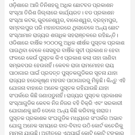
ଓଡ଼ିଶାରେ ଆଜି ତିନିଶହରୁ ଅଧିକ ଛୋଟବଡ ପ୍ରକାଶନ
ସଂସ୍ଥା ତିରିଶ ଜିଲ୍ଲାରେ କାର୍ଯ୍ୟରତ। ବଡ ପ୍ରକାଶନ
ସଂସ୍ଥା କଟକ, ଭୁବନେଶ୍ୱର, ବାଲେଶ୍ୱର, ବ୍ରହ୍ମପୁର,
ସମ୍ବଲପୁର ପରି ମହାନଗରରେ ଥିଲାବେଳେ ଅନ୍ୟ ଛୋଟ
ସଂସ୍ଥାମାନ ରାଜ୍ୟର ଶତାଧିକ ସହରାଞ୍ଚଳରେ ରହିଛନ୍ତି।
ଓଡିଶାରେ ବାର୍ଷିକ ୨୦୦୦ରୁ ଅଧିକ ଶୀର୍ଷକ ପୁସ୍ତକ ପ୍ରକାଶ
ପାଉଥିବା ବେଳେ ସେସବୁର ବାର୍ଷିକ ସୂଚୀ ପ୍ରକାଶ ନ ହେବା
ଫଳରେ କେଉଁ ପୁସ୍ତକ କିଏ ପ୍ରକାଶ କଲା ତାହା ଜାଣିବା
ସମ୍ଭବପର ହେଉନାହିଁ। କେବଳ ରାଜା ରାମମୋହନ ରାୟ
ପାଠାଗାର ପାଇଁ ପ୍ରଦତ୍ତ ପୁସ୍ତକଗୁଡିକର ସୂଚନା ଯାହା
ରାଜ୍ୟର ହରେକୃଷ୍ଣ ମହତାବ ପାଠାଗାରରୁ ମିଳୁଛି। କିନ୍ତୁ ଏହି
ଯୋଜନା ବାହାରେ ଅନେକ ପୁସ୍ତକ ରହିଯାଉଛି ଯାହା
ସଂପର୍କରେ କିଛି ଜଣାପଡୁନାହିଁ। ରାଜ୍ୟର ପୁସ୍ତକ ପ୍ରକାଶକ
ସଂସ୍ଥାଗୁଡିକ କେବଳ ନିଜ ନିଜର ବହି ବିକ୍ରି ଏବଂ ସରକାରୀ
ଯୋଗାଣକୁ ଛାଡି ଦେଲେ ଅନ୍ୟ କିଛି କରିବାକୁ ନାରାଜ।
ପୁସ୍ତକ ପ୍ରକାଶକ ସଂଘଗୁଡିକ ମଧ୍ୟରେ ସଂପର୍କର ଅଭାବ
ଯୋଗୁ ଅନେକ ସମୟରେ ବାଦ-ବିବାଦ ଉଠି କୋର୍ଟ କଚେରିକୁ
ମାମଲା ଯାଉଛି। ଅତୀତରେ ଏଥିପାଇଁ କୋଟି କୋଟି ଟଙ୍କାର