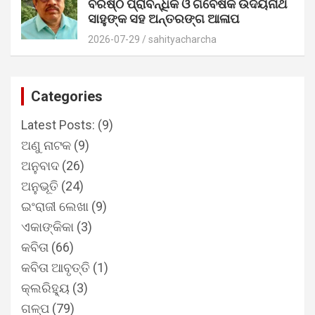
ବରିଷ୍ଠ ପ୍ରାବନ୍ଧିକ ଓ ଗବେଷକ ଉଦୟନାଥ
ସାହୁଙ୍କ ସହ ଅନ୍ତରଙ୍ଗ ଆଳାପ
2026-07-29
sahityacharcha
Categories
Latest Posts:
(9)
ଅଣୁ ନାଟକ
(9)
ଅନୁବାଦ
(26)
ଅନୁଭୂତି
(24)
ଇଂରାଜୀ ଲେଖା
(9)
ଏକାଙ୍କିକା
(3)
କବିତା
(66)
କବିତା ଆବୃତ୍ତି
(1)
କ୍ଲରିହ୍ୟୁ
(3)
ଗଳ୍ପ
(79)