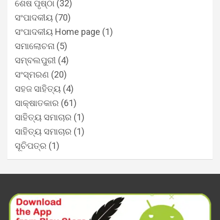
ଶେଷ ପୃଷ୍ଠା
(32)
ସଂପାଦକୀୟ
(70)
ସଂପାଦକୀୟ Home page
(1)
ସମାଲୋଚନା
(5)
ସମ୍ବଲପୁରୀ
(4)
ସଂସ୍ମରଣ
(20)
ସହଜ ସାହିତ୍ୟ
(4)
ସାକ୍ଷାତକାର
(61)
ସାହିତ୍ୟ ସମାଚାର
(1)
ସାହିତ୍ୟ ସମାଚାର
(1)
ସୂଚିପତ୍ର
(1)