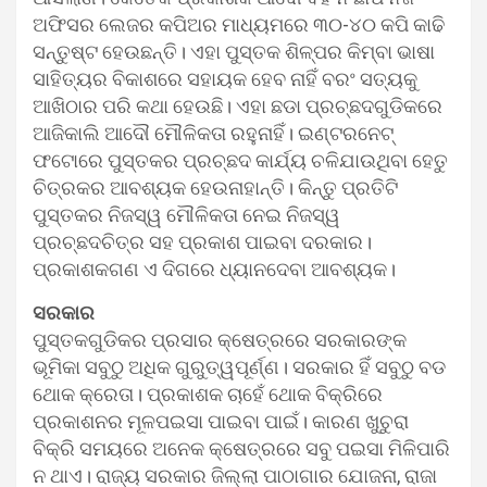
ଅଫିସର ଲେଜର କପିଅର ମାଧ୍ୟମରେ ୩୦-୪୦ କପି କାଢି
ସନ୍ତୁଷ୍ଟ ହେଉଛନ୍ତି। ଏହା ପୁସ୍ତକ ଶିଳ୍ପର କିମ୍ବା ଭାଷା
ସାହିତ୍ୟର ବିକାଶରେ ସହାୟକ ହେବ ନାହିଁ ବରଂ ସତ୍ୟକୁ
ଆଖିଠାର ପରି କଥା ହେଉଛି। ଏହା ଛଡା ପ୍ରଚ୍ଛଦଗୁଡିକରେ
ଆଜିକାଲି ଆଦୌ ମୌଳିକତା ରହୁନାହିଁ। ଇଣ୍ଟରନେଟ୍
ଫଟୋରେ ପୁସ୍ତକର ପ୍ରଚ୍ଛଦ କାର୍ଯ୍ୟ ଚଳିଯାଉଥିବା ହେତୁ
ଚିତ୍ରକର ଆବଶ୍ୟକ ହେଉନାହାନ୍ତି। କିନ୍ତୁ ପ୍ରତିଟି
ପୁସ୍ତକର ନିଜସ୍ୱ ମୌଳିକତା ନେଇ ନିଜସ୍ୱ
ପ୍ରଚ୍ଛଦଚିତ୍ର ସହ ପ୍ରକାଶ ପାଇବା ଦରକାର।
ପ୍ରକାଶକଗଣ ଏ ଦିଗରେ ଧ୍ୟାନଦେବା ଆବଶ୍ୟକ।
ସରକାର
ପୁସ୍ତକଗୁଡିକର ପ୍ରସାର କ୍ଷେତ୍ରରେ ସରକାରଙ୍କ
ଭୂମିକା ସବୁଠୁ ଅଧିକ ଗୁରୁତ୍ୱପୂର୍ଣ୍ଣ। ସରକାର ହିଁ ସବୁଠୁ ବଡ
ଥୋକ କ୍ରେତା। ପ୍ରକାଶକ ଚାହେଁ ଥୋକ ବିକ୍ରିରେ
ପ୍ରକାଶନର ମୂଳପଇସା ପାଇବା ପାଇଁ। କାରଣ ଖୁଚୁରା
ବିକ୍ରି ସମୟରେ ଅନେକ କ୍ଷେତ୍ରରେ ସବୁ ପଇସା ମିଳିପାରି
ନ ଥାଏ। ରାଜ୍ୟ ସରକାର ଜିଲ୍ଲା ପାଠାଗାର ଯୋଜନା, ରାଜା