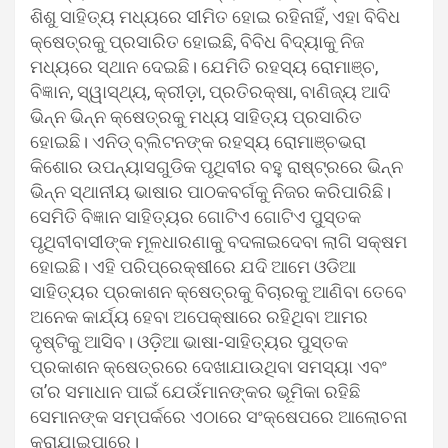
ଶିଶୁ ସାହିତ୍ୟ ମଧ୍ୟରେ ସୀମିତ ହୋଇ ରହିନାହିଁ, ଏହା ବିବିଧ
କ୍ଷେତ୍ରକୁ ପ୍ରସାରିତ ହୋଇଛି, ବିବିଧ ବିଦ୍ୟାକୁ ନିଜ
ମଧ୍ୟରେ ସ୍ଥାନ ଦେଇଛି। ଯେମିତି ରହସ୍ୟ ରୋମାଞ୍ଚ,
ବିଜ୍ଞାନ, ସ୍ୱାସ୍ଥ୍ୟ, କ୍ରୀଡ଼ା, ପ୍ରତିରକ୍ଷା, ବାଣିଜ୍ୟ ଆଦି
ଭିନ୍ନ ଭିନ୍ନ କ୍ଷେତ୍ରକୁ ମଧ୍ୟ ସାହିତ୍ୟ ପ୍ରସାରିତ
ହୋଇଛି। ଏନିଡ୍ ବ୍ଲିଟନଙ୍କ ରହସ୍ୟ ରୋମାଞ୍ଚଭରା
କିଶୋର ଉପନ୍ୟାସଗୁଡିକ ପୃଥିବୀର ବହୁ ରାଷ୍ଟ୍ରରେ ଭିନ୍ନ
ଭିନ୍ନ ସ୍ଥାନୀୟ ଭାଷାର ପାଠକବର୍ଗକୁ ନିଜର କରିପାରିଛି।
ସେମିତି ବିଜ୍ଞାନ ସାହିତ୍ୟର ଗୋଟିଏ ଗୋଟିଏ ପୁସ୍ତକ
ପୃଥିବୀବାସୀଙ୍କ ମୂଳଧାରଣାକୁ ବଦଳାଇଦେବା ଲାଗି ସକ୍ଷମ
ହୋଇଛି। ଏହି ପରିପ୍ରେକ୍ଷୀରେ ଯଦି ଆମେ ଓଡିଆ
ସାହିତ୍ୟର ପ୍ରକାଶନ କ୍ଷେତ୍ରକୁ ବିଚାରକୁ ଆଣିବା ତେବେ
ଅନେକ କାର୍ଯ୍ୟ ହେବା ଅପେକ୍ଷାରେ ରହିଥିବା ଆମର
ଦୃଷ୍ଟିକୁ ଆସିବ। ଓଡ଼ିଆ ଭାଷା-ସାହିତ୍ୟର ପୁସ୍ତକ
ପ୍ରକାଶନ କ୍ଷେତ୍ରରେ ଦେଖାଯାଉଥିବା ସମସ୍ୟା ଏବଂ
ତା’ର ସମାଧାନ ପାଇଁ ଯେଉଁମାନଙ୍କର ଭୂମିକା ରହିଛି
ସେମାନଙ୍କ ସମ୍ପର୍କରେ ଏଠାରେ ସଂକ୍ଷେପରେ ଆଲୋଚନା
କରାଯାଇପାରେ।