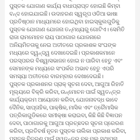
ପୁସ୍ତକ ଯୋଗାଣ କାର୍ଯ୍ୟ ବାଧାପ୍ରାପ୍ତ ହୋଇଛି କିମ୍ବା
ବନ୍ଦ ହୋଇଯାଇଛି। ଉଦାହରଣ ସ୍ୱରୂପ ଓଡିଆ ଭାଷା
ପ୍ରତିଷ୍ଠାନ ମାଧ୍ୟମରେ ହୋଇଥିବା ହାଇସ୍କୁଲଗୁଡିକୁ
ପୁସ୍ତକ ଯୋଗାଣ ଯୋଜନା ତନ୍ମଧ୍ୟରୁ ଗୋଟିଏ। ସେମିତି
ରାଜା ରାମମୋହନ ରାୟ ପାଠାଗାର ଯୋଜନାରେ
ଅନିୟମିତତାକୁ ନେଇ ଅତୀତରେ ପ୍ରକାଶକ ସଂଘଙ୍କ
ମଧ୍ୟରେ ଦ୍ୱନ୍ଦ୍ୱ ଦେଖାଦେଇଛି। ପ୍ରକାଶକମାନେ
ପରସ୍ପରର ବିଶ୍ୱାସଭାଜନ ହୋଇ ନ ପାରିବା ହେତୁ ଏବଂ
ସେମାନଙ୍କ ମଧ୍ୟରେ ସଂପର୍କର ଅଭାବ ହେତୁ ଏପରି
ସମସ୍ୟା ଅତୀତରେ ବାରମ୍ବାର ଦେଖାଦେଇଛି।
ପୁସ୍ତକ ପ୍ରକାଶନର ପ୍ରାକ୍ ସୂଚନା ଦେବା, ଆଗୁଆ ରିହାତି
ମୂଲ୍ୟରେ ବିକ୍ରି କରିବା, ଉନ୍ମୋଚନ ପାଇଁ ସ୍ୱତନ୍ତ୍ର
କାର୍ଯ୍ୟକ୍ରମ ଆୟୋଜନ କରିବା, ଯୋଜନାବଦ୍ଧ ଭାବେ
ଦୈନିକ, ସାପ୍ତାହିକ, ପାକ୍ଷିକ, ମାସିକ ଏବଂ ତ୍ରୈମାସିକ
ପତ୍ରିକାଗୁଡିକରେ ସମୀକ୍ଷା କରାଇବା, କିଛି କିଛି ବିଜ୍ଞାପନ
ଦେବା, ପାଠାଗାରକୁ ଆଗୁଆ ପ୍ରଚ୍ଛଦର ସୂଚନା ପ୍ରେରଣ
କରିବା, ପ୍ରତିବର୍ଷ ନୂତନ ପୁସ୍ତକ ତାଲିକା ପ୍ରକାଶ କରିବା,
ପୁସ୍ତକ ବିତରଣ ପାଇଁ ସ୍ୱତନ୍ତ୍ର ବୁକ୍ ମଲ୍ ସ୍ଥାପନା,