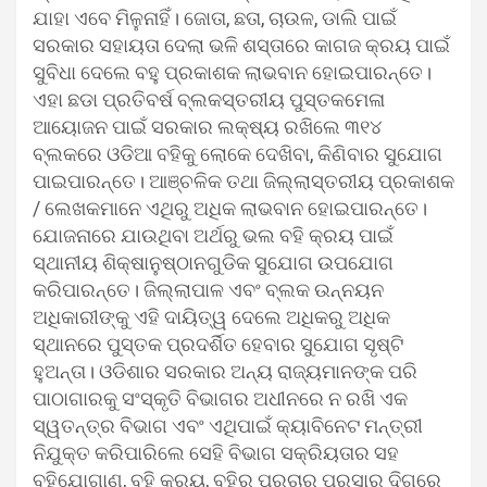
ଯାହା ଏବେ ମିଳୁନାହିଁ। ଜୋତା, ଛତା, ଚାଉଳ, ଡାଲି ପାଇଁ
ସରକାର ସହାୟତା ଦେଲା ଭଳି ଶସ୍ତାରେ କାଗଜ କ୍ରୟ ପାଇଁ
ସୁବିଧା ଦେଲେ ବହୁ ପ୍ରକାଶକ ଲାଭବାନ ହୋଇପାରନ୍ତେ।
ଏହା ଛଡା ପ୍ରତିବର୍ଷ ବ୍ଲକସ୍ତରୀୟ ପୁସ୍ତକମେଳା
ଆୟୋଜନ ପାଇଁ ସରକାର ଲକ୍ଷ୍ୟ ରଖିଲେ ୩୧୪
ବ୍ଲକରେ ଓଡିଆ ବହିକୁ ଲୋକେ ଦେଖିବା, କିଣିବାର ସୁଯୋଗ
ପାଇପାରନ୍ତେ। ଆଞ୍ଚଳିକ ତଥା ଜିଲ୍ଲାସ୍ତରୀୟ ପ୍ରକାଶକ
/ ଲେଖକମାନେ ଏଥିରୁ ଅଧିକ ଲାଭବାନ ହୋଇପାରନ୍ତେ।
ଯୋଜନାରେ ଯାଉଥିବା ଅର୍ଥରୁ ଭଲ ବହି କ୍ରୟ ପାଇଁ
ସ୍ଥାନୀୟ ଶିକ୍ଷାନୁଷ୍ଠାନଗୁଡିକ ସୁଯୋଗ ଉପଯୋଗ
କରିପାରନ୍ତେ। ଜିଲ୍ଲାପାଳ ଏବଂ ବ୍ଲକ ଉନ୍ନୟନ
ଅଧିକାରୀଙ୍କୁ ଏହି ଦାୟିତ୍ୱ ଦେଲେ ଅଧିକରୁ ଅଧିକ
ସ୍ଥାନରେ ପୁସ୍ତକ ପ୍ରଦର୍ଶିତ ହେବାର ସୁଯୋଗ ସୃଷ୍ଟି
ହୁଅନ୍ତା। ଓଡିଶାର ସରକାର ଅନ୍ୟ ରାଜ୍ୟମାନଙ୍କ ପରି
ପାଠାଗାରକୁ ସଂସ୍କୃତି ବିଭାଗର ଅଧୀନରେ ନ ରଖି ଏକ
ସ୍ୱତନ୍ତ୍ର ବିଭାଗ ଏବଂ ଏଥିପାଇଁ କ୍ୟାବିନେଟ ମନ୍ତ୍ରୀ
ନିଯୁକ୍ତ କରିପାରିଲେ ସେହି ବିଭାଗ ସକ୍ରିୟତାର ସହ
ବହିଯୋଗାଣ, ବହି କ୍ରୟ, ବହିର ପ୍ରଚାର ପ୍ରସାର ଦିଗରେ