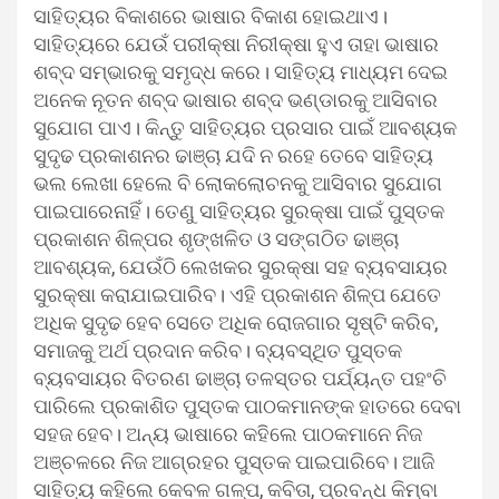
ସାହିତ୍ୟର ବିକାଶରେ ଭାଷାର ବିକାଶ ହୋଇଥାଏ।
ସାହିତ୍ୟରେ ଯେଉଁ ପରୀକ୍ଷା ନିରୀକ୍ଷା ହୁଏ ତାହା ଭାଷାର
ଶବ୍ଦ ସମ୍ଭାରକୁ ସମୃଦ୍ଧ କରେ। ସାହିତ୍ୟ ମାଧ୍ୟମ ଦେଇ
ଅନେକ ନୂତନ ଶବ୍ଦ ଭାଷାର ଶବ୍ଦ ଭଣ୍ଡାରକୁ ଆସିବାର
ସୁଯୋଗ ପାଏ। କିନ୍ତୁ ସାହିତ୍ୟର ପ୍ରସାର ପାଇଁ ଆବଶ୍ୟକ
ସୁଦୃଢ ପ୍ରକାଶନର ଢାଞ୍ଚା ଯଦି ନ ରହେ ତେବେ ସାହିତ୍ୟ
ଭଲ ଲେଖା ହେଲେ ବି ଲୋକଲୋଚନକୁ ଆସିବାର ସୁଯୋଗ
ପାଇପାରେନାହିଁ। ତେଣୁ ସାହିତ୍ୟର ସୁରକ୍ଷା ପାଇଁ ପୁସ୍ତକ
ପ୍ରକାଶନ ଶିଳ୍ପର ଶୃଙ୍ଖଳିତ ଓ ସଙ୍ଗଠିତ ଢାଞ୍ଚା
ଆବଶ୍ୟକ, ଯେଉଁଠି ଲେଖକର ସୁରକ୍ଷା ସହ ବ୍ୟବସାୟର
ସୁରକ୍ଷା କରାଯାଇପାରିବ। ଏହି ପ୍ରକାଶନ ଶିଳ୍ପ ଯେତେ
ଅଧିକ ସୁଦୃଢ ହେବ ସେତେ ଅଧିକ ରୋଜଗାର ସୃଷ୍ଟି କରିବ,
ସମାଜକୁ ଅର୍ଥ ପ୍ରଦାନ କରିବ। ବ୍ୟବସ୍ଥିତ ପୁସ୍ତକ
ବ୍ୟବସାୟର ବିତରଣ ଢାଞ୍ଚା ତଳସ୍ତର ପର୍ଯ୍ୟନ୍ତ ପହଂଚି
ପାରିଲେ ପ୍ରକାଶିତ ପୁସ୍ତକ ପାଠକମାନଙ୍କ ହାତରେ ଦେବା
ସହଜ ହେବ। ଅନ୍ୟ ଭାଷାରେ କହିଲେ ପାଠକମାନେ ନିଜ
ଅଞ୍ଚଳରେ ନିଜ ଆଗ୍ରହର ପୁସ୍ତକ ପାଇପାରିବେ। ଆଜି
ସାହିତ୍ୟ କହିଲେ କେବଳ ଗଳ୍ପ, କବିତା, ପ୍ରବନ୍ଧ କିମ୍ବା