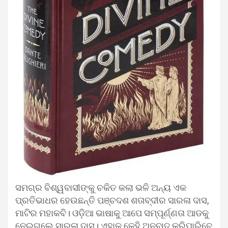
ସମଗ୍ର ବିଶ୍ୱବାସୀଙ୍କୁ ଚକିତ କଲା ଭଳି ଅନ୍ୟ ଏକ
ପ୍ରତିଭାଧର ହେଉଛନ୍ତି ପଞ୍ଚଦଶ ଶତାବ୍ଦୀର ସାରଳା ଦାସ,
ମାଟିର ମହାକବି। ଓଡ଼ିଆ ଭାଷାକୁ ଆପେ ସମ୍ପୂର୍ଣ୍ଣତା ଆଡକୁ
ନେଇଗଲେ ସାରଳା ଦାସ। ଏହାକୁ କେହି ଅନୁବାଦ କରିପାରିବେ