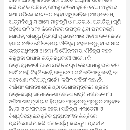
କରି ପଢ଼ି ବି ପାରିନେ, ତାହାକୁ ହେଜିବା ଦୂରର କଥା। ଅନୁବାଦ
କଥା ପଡ଼ିଲେ ଭୟ ଜାତ ହେବା ସ୍ୱାଭାବିକ। ଆତ୍ମବୋଧ,
ଆତ୍ମବିଶ୍ୱାସ ଆସେ ମାତୃଭୂମି ଓ ମାତୃଭାଷା ପ୍ରୀତିରୁ। ପୁଣି
ଓଡ଼ିଶା ଭଳି ୪୮୫ କିଲୋମିଟର ଉପକୂଳ ଥିବା ଘନବନଭୂମି
ଶୋଭିତ, ଐଶ୍ୱର୍ଯ୍ୟମୟୀ ଭୂଖଣ୍ଡ ଆଉ ଓଡ଼ିଆ ଭଳି କେତେ
ହଜାର ବର୍ଷର ଗୌରବମୟ ଐତିହ୍ୟ ବହନ କରୁଥିବା ଭାଷାର
ଉତ୍ତରାଧିକାରୀ ଆମେ। କି ଗୌରବମୟ ଐତିହ୍ୟ ବହନ
କରୁଥିବା ଭାଷାର ଉତ୍ତରାଧିକାରୀ ଆମେ। କି
ଉତ୍ତରାଧିକାରୀ ଆମେ ଯଦି ନିଜ ଭୂମି ନିଜ ଭାଷାକୁ ଭଲ କରି
ଦେଖିନାହେଁ, ଚିହ୍ନି ନାହେଁ, ତାକୁ ନେଇ ଗର୍ବ କରିପାରୁ ନାହେଁ, ବା
ଗବେଷଣା କରିପାରୁ ନାହେଁ। ‘କପିଳ ସଂହିତା’ କହନ୍ତି:
ବର୍ଷାଣାଂ ଭାରତଃ ଶ୍ରେଷ୍ଠା ଦେଶାନାମୁତ୍କଳଃ ଶ୍ରତଃ।
ଉତ୍କଳସ୍ୟ ସମୋଦେଶୋ ଦେଶୋ ନାସ୍ତି ମହୀତଳେ।ା
ଓଡ଼ିଆ ଶାସ୍ତ୍ରୀୟ ସାହିତ୍ୟର ପ୍ରଚୁରରୁ ପ୍ରଚୁର ଅନୁବାଦ
ହିନ୍ଦୀ ଓ ଇଂରାଜୀରେ ହେଉ। ସାହିତ୍ୟ ଏକାଡେମୀ ଓ
ବିଶ୍ୱବିଦ୍ୟାଳୟଗୁହିକ ଯୁଦ୍ଧକାଳୀନ ଭିତ୍ତିରେ
ପ୍ରତିଯୋଗିତା କରି ଏହି କାର୍ଯ୍ୟ କରନ୍ତୁ। ପ୍ରାଚୀନ