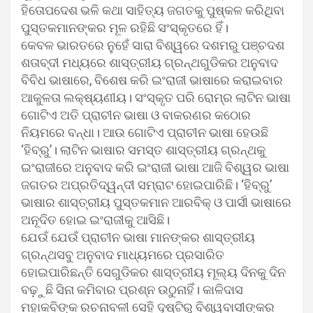
ହିତୋପଦେଶ ଭଳି କଥା ସାହିତ୍ୟ ଜଗତକୁ ପୁଷ୍କଳ କରିଥିବା
ପୁସ୍ତକମାନଙ୍କର ମୂଳ ରହିଛି ସଂସ୍କୃତରେ ହିଁ।
କେବଳ ଭାରତରେ ନୁହେଁ ସାରା ବିଶ୍ୱରେ ଦଶମରୁ ପଞ୍ଚଦଶ
ଶତାବ୍ଦୀ ମଧ୍ୟରେ ଶାସ୍ତ୍ରୀୟ ଗ୍ରନ୍ଥଗୁଡିକର ଅନୁବାଦ
ବିବିଧ ଭାଷାରେ, ବିଶେଷ କରି ଇଂରାଜୀ ଭାଷାରେ କରାଇବାର
ଆକୁଳତା ଲକ୍ଷ୍ୟଣୀୟ। ସଂସ୍କୃତ ପରି ରୋମ୍‌ର ଲାଟିନ ଭାଷା
ଗୋଟିଏ ଅତି ପ୍ରାଚୀନ ଭାଷା ଓ ବାକରଣର କଠୋର
ନିୟମରେ ବନ୍ଧା। ଆଉ ଗୋଟିଏ ପ୍ରାଚୀନ ଭାଷା ହେଉଛି
‘ହିବ୍ରୁ’। ଲାଟିନ ଭାଷାର ସମସ୍ତ ଶାସ୍ତ୍ରୀୟ ଗ୍ରନ୍ଥକୁ
ଇଂରାଜୀରେ ଅନୁବାଦ କରି ଇଂରାଜୀ ଭାଷା ଆଜି ବିଶ୍ୱର ଭାଷା
ଜଗତର ଅପ୍ରତିଦ୍ୱନ୍ଦୀ ସମ୍ରାଟ ହୋଇପାରିଛି। ‘ହିବ୍ରୁ’
ଭାଷାର ଶାସ୍ତ୍ରୀୟ ପୁସ୍ତକମାନ ଆରବିକ୍ ଓ ପାର୍ସୀ ଭାଷାରେ
ଅନୂଦିତ ହୋଇ ଇଂରାଜୀକୁ ଆସିଛି।
ଯେଉଁ ଯେଉଁ ପ୍ରାଚୀନ ଭାଷା ମାନଙ୍କର ଶାସ୍ତ୍ରୀୟ
ଗ୍ରନ୍ଥସବୁ ଅନୁବାଦ ମାଧ୍ୟମରେ ପ୍ରସାରିତ
ହୋଇପାରିଛନ୍ତି ସେଗୁଡିକର ଶାସ୍ତ୍ରୀୟ ମୂଲ୍ୟ ଦିନକୁ ଦିନ
ବଢ଼ୁଛି ସିନା କମିବାର ପ୍ରଶ୍ନ ଉଠୁନାହିଁ। କାଳିଦାସ
ମହାକବିଙ୍କ ରଚନାବଳୀ ସେହି ଦୃଷ୍ଟିରୁ ବିଶ୍ୱବାସୀଙ୍କର