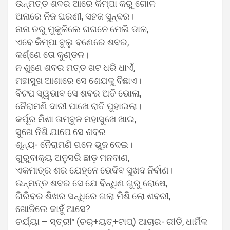
ଉନ୍ମତ୍ତ ଶବର ଆରେ କିମ୍ପା କରୁ ଗୋଳ
ଅନାରେ ନିଜ ଘରଣୀ, ସହଜ ସୁନ୍ଦର।
ନାନା ତରୁ ମୁକୁଳିଲେ ଗଗନେ ମେଲି ଡାଳ,
ଏବେ କିମ୍ପା ବୁଲୁ ବଣେରେ ଶବର,
କର୍ଣ୍ଣେ ତୋ କୁଣ୍ଡଳ।
ନ ଶୁଣେ ଶବର ମତ୍ତ ଖଟ ଧରି ଧାଏଁ,
ମହାସୁଖ ଆଶାରେ ସେ ଶେଯକୁ ବିଛାଏ।
ବିଟପ ସ୍ୱଭାବ ସେ ଶବର ଅତି ଭୋଳା,
ନୈରାମଣି ଦାରୀ ପାଖେ ରାତି ପୁହାଇଲା।
କର୍ପୂର ମିଶା ତାମ୍ବୁଳ ମହାସୁଖେ ଖାଇ,
ସୁଖେ ନିଶି ଯାପେ ସେ ଶବର
ଶୂନ୍ୟ- ନୈରାମଣି ଗଳେ ଭୁଜ ଦେଇ।
ଗୁରୁବାକ୍ୟ ଅନୁସରି ଛାଡ଼ ମନବାଣ,
ଏକମାତ୍ର ଶର ଯେହ୍ନେ ଭେଦିବ ସୁଖଦ ନିର୍ବାଣ।
ଉନ୍ମତ୍ତ ଶବର ସେ ଯେ ବିନ୍ଧିଣ ଗୁରୁ ରୋଷେ,
ଗିରିବର ଶିଖର ସନ୍ଧିରେ ଗଲା ମିଶି ଲୋ ଶବରୀ,
ଖୋଜିଲେ କାହୁଁ ଆସେ?
ଚର୍ଯ୍ୟା – ସ୍ତ୍ରୀଂ (ଚର୍‌+ୟତ୍‌+ଟାପ୍‌) ଆଚାର- ରୀତି, ଧାର୍ମିକ