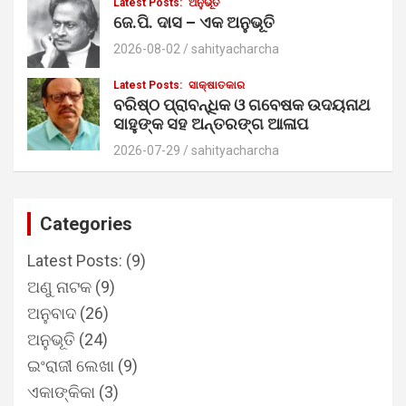
Latest Posts:
ଅନୁଭୂତି
ଜେ.ପି. ଦାସ – ଏକ ଅନୁଭୂତି
2026-08-02
sahityacharcha
Latest Posts:
ସାକ୍ଷାତକାର
ବରିଷ୍ଠ ପ୍ରାବନ୍ଧିକ ଓ ଗବେଷକ ଉଦୟନାଥ
ସାହୁଙ୍କ ସହ ଅନ୍ତରଙ୍ଗ ଆଳାପ
2026-07-29
sahityacharcha
Categories
Latest Posts:
(9)
ଅଣୁ ନାଟକ
(9)
ଅନୁବାଦ
(26)
ଅନୁଭୂତି
(24)
ଇଂରାଜୀ ଲେଖା
(9)
ଏକାଙ୍କିକା
(3)