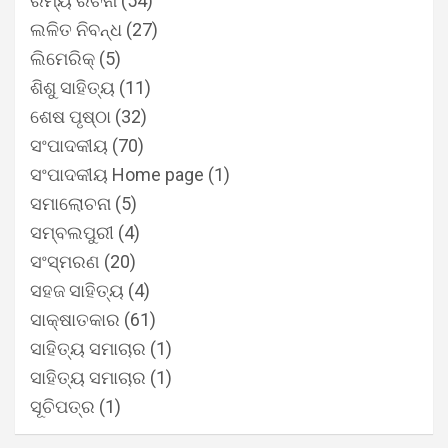
ରମ୍ୟ ରଚନା
(54)
ଲଳିତ ନିବନ୍ଧ
(27)
ଲିମେରିକ୍
(5)
ଶିଶୁ ସାହିତ୍ୟ
(11)
ଶେଷ ପୃଷ୍ଠା
(32)
ସଂପାଦକୀୟ
(70)
ସଂପାଦକୀୟ Home page
(1)
ସମାଲୋଚନା
(5)
ସମ୍ବଲପୁରୀ
(4)
ସଂସ୍ମରଣ
(20)
ସହଜ ସାହିତ୍ୟ
(4)
ସାକ୍ଷାତକାର
(61)
ସାହିତ୍ୟ ସମାଚାର
(1)
ସାହିତ୍ୟ ସମାଚାର
(1)
ସୂଚିପତ୍ର
(1)