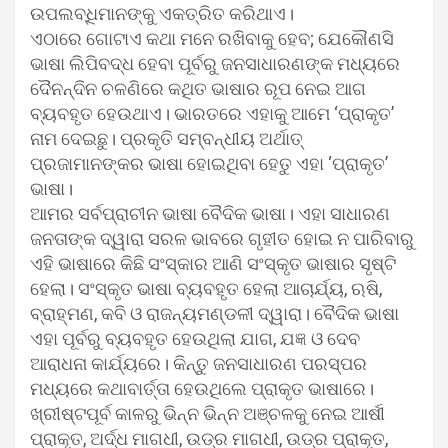
ଉପଲବ୍ଧିମାନଙ୍କୁ ଏକତ୍ରିତ କରିଥାଏ।
ଏଠାରେ ଗୋଟାଏ କଥା ମନେ ରଖିବାକୁ ହେବ; ଯେକୌଣସି
ଭାଷା ଲିପିବଦ୍ଧ ହେବା ପୂର୍ବରୁ ଜନସାଧାରଣଙ୍କ ମଧ୍ୟରେ
ଦୈନନ୍ଦିନ ଚଳଣିରେ କଥିତ ଭାଷାର ରୂପ ନେଇ ଆଗ
ବ୍ୟବହୃତ ହେଉଥାଏ। ଭାରତରେ ଏହାକୁ ଆମେ ‘ପ୍ରାକୃତ’
ନାମ ଦେଇଛୁ। ପ୍ରକୃତି ସମ୍ବନ୍ଧୀୟ ଅର୍ଥାତ୍
ପ୍ରଜାମାନଙ୍କର ଭାଷା ହୋଇଥିବା ହେତୁ ଏହା ‘ପ୍ରାକୃତ’
ଭାଷା।
ଆମର ସର୍ବପ୍ରାଚୀନ ଭାଷା ବୈଦିକ ଭାଷା। ଏହା ସାଧାରଣ
ଜନତାଙ୍କ ଦ୍ୱାରା ସରଳ ଭାବରେ ଗୃହୀତ ହୋଇ ନ ପାରିବାରୁ
ଏହି ଭାଷାରେ କିଛି ସଂସ୍କାର ଆଣି ସଂସ୍କୃତ ଭାଷାର ସୃଷ୍ଟି
ହେଲା। ସଂସ୍କୃତ ଭାଷା ବ୍ୟବହୃତ ହେଲା ଆଚାର୍ଯ୍ୟ, ଋଷି,
ବ୍ରାହ୍ମଣ, କବି ଓ ରାଜନ୍ୟମଣ୍ଡଳୀ ଦ୍ୱାରା। ବୈଦିକ ଭାଷା
ଏହା ପୂର୍ବରୁ ବ୍ୟବହୃତ ହେଉଥିଲା ଯାଗ, ଯଜ୍ଞ ଓ ଦେବ
ଆରାଧନା କାର୍ଯ୍ୟରେ। କିନ୍ତୁ ଜନସାଧାରଣ ପରସ୍ପର
ମଧ୍ୟରେ କଥାବାର୍ତ୍ତା ହେଉଥିଲେ ପ୍ରାକୃତ ଭାଷାରେ।
ଖ୍ରୀଷ୍ଟପୂର୍ବ କାଳରୁ ଭିନ୍ନ ଭିନ୍ନ ଅଞ୍ଚଳକୁ ନେଇ ଆର୍ଷୀ
ପ୍ରାକୃତ, ଅର୍ଦ୍ଧ ମାଗଧୀ, ଉଡ୍ର ମାଗଧୀ, ଉଡ୍ର ପ୍ରାକୃତ,