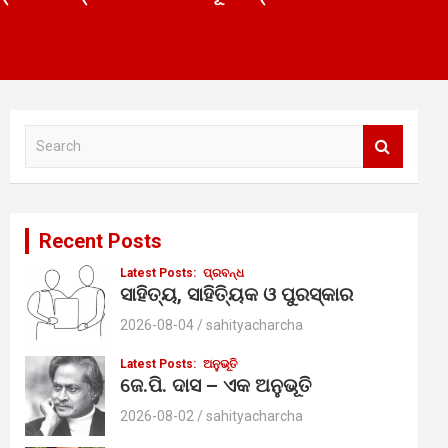
S
e
a
r
c
Recent Posts
h
Latest Posts:
ପ୍ରବନ୍ଧ
ସାହିତ୍ୟ, ସାହିତ୍ୟିକ ଓ ପୁରସ୍କାର
2026-08-04
sahityacharcha
Latest Posts:
ଅନୁଭୂତି
ଜେ.ପି. ଦାସ – ଏକ ଅନୁଭୂତି
2026-08-02
sahityacharcha