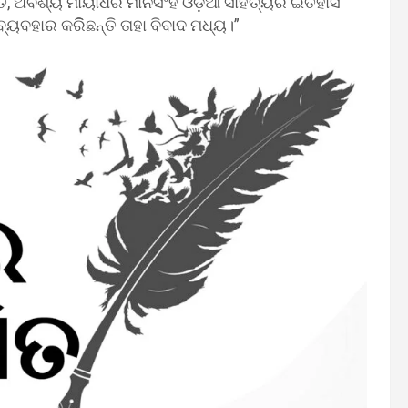
ତ, ଅବଶ୍ୟ ମାୟାଧର ମାନସିଂହ ଓଡ଼ିଆ ସାହିତ୍ୟର ଇତିହାସ
ବ୍ୟବହାର କରିିଛନ୍ତି ତାହା ବିବାଦ ମଧ୍ୟ।”