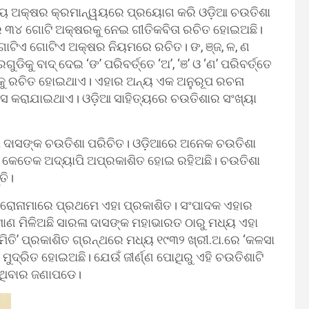
ୁ ଆଦ୍ୟ ଅକ୍ଷର କ୍ରମାନ୍ୱୟରେ ପ୍ରୟୋଗ କରି ଓଡ଼ିଆ ଚଉତିଶା
ୟରେ ୩୪ ଗୋଟି ଅକ୍ଷରକୁ ନେଇ ଗୀତିକବିତା ରଚିତ ହୋଇଅଛି।
ୋଟିଏ ଗୋଟିଏ ଅକ୍ଷର ନିୟମରେ ରଚିତ। ଙ, ଞ୍ଜ, ଳ, ଣ
ିକୁ ବାଦ୍ ଦେଇ ‘ଙ’ ପରିବର୍ତ୍ତେ ‘ଅ’, ‘ଞ’ ଓ ‘ଣ’ ପରିବର୍ତ୍ତେ
ଗୁଡିକୁ ରଚିତ ହୋଇଥାଏ। ଏହାର ଅନ୍ୟ ଏକ ଅନୁରୂପ ରଚନା
୍ୟାସ କରାଯାଇଥାଏ। ଓଡ଼ିଆ ସାହିତ୍ୟରେ ଚଉତିଶାର ସଂଖ୍ୟା
ା ଦାସଙ୍କ ଚଉତିଶା ପରିଚିତ। ଓଡ଼ିଆରେ ଅନେକ ଚଉତିଶା
ଓ କେତେକ ଅଦ୍ୟାପି ଅପ୍ରକାଶିତ ହୋଇ ରହିଅଛି। ଚଉତିଶା
ତି।
ଶିରୋନାମାରେ ପ୍ରଥମେ ଏହା ପ୍ରକାଶିତ। ସଂପାଦକ ଏହାର
ାଣ ମିଳିଅଛି ସାରଳା ଦାସଙ୍କ ମହାଭାରତ ଠାରୁ ମଧ୍ୟ ଏହା
ମିତି’ ପ୍ରକାଶିତ ଗ୍ରନ୍ଥରେ ମଧ୍ୟ ୧୯୩୨ ଖ୍ରୀ.ଅ.ରେ ‘କଳସା
ୁଦ୍ରିତ ହୋଇଅଛି। ଯେଉଁ ଜୀର୍ଣ୍ଣ ପୋଥିରୁ ଏହି ଚଉତିଶାଟି
ାଥିବାର ଜଣାପଡେ।