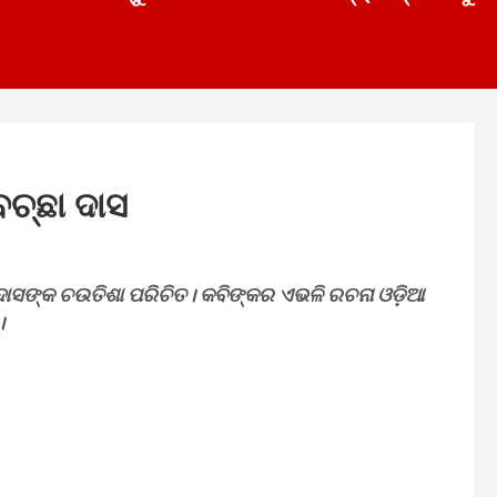
ଚ୍ଛା ଦାସ
ଦାସଙ୍କ ଚଉତିଶା ପରିଚିତ। କବିଙ୍କର ଏଭଳି ରଚନା ଓଡ଼ିଆ
।