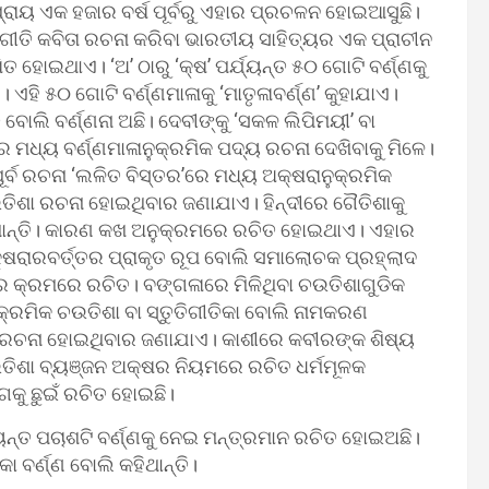
ପ୍ରାୟ ଏକ ହଜାର ବର୍ଷ ପୂର୍ବରୁ ଏହାର ପ୍ରଚଳନ ହୋଇଆସୁଛି।
ଗୀତି କବିତା ରଚନା କରିବା ଭାରତୀୟ ସାହିତ୍ୟର ଏକ ପ୍ରାଚୀନ
ହୋଇଥାଏ। ‘ଅ’ ଠାରୁ ‘କ୍ଷ’ ପର୍ଯ୍ୟନ୍ତ ୫୦ ଗୋଟି ବର୍ଣ୍ଣକୁ
୫୦ ଗୋଟି ବର୍ଣ୍ଣମାଳାକୁ ‘ମାତୃଳାବର୍ଣ୍ଣ’ କୁହାଯାଏ।
ି ବୋଲି ବର୍ଣ୍ଣନା ଅଛି। ଦେବୀଙ୍କୁ ‘ସକଳ ଲିପିମୟୀ’ ବା
ରେ ମଧ୍ୟ ବର୍ଣ୍ଣମାଳାନୁକ୍ରମିକ ପଦ୍ୟ ରଚନା ଦେଖିବାକୁ ମିଳେ।
ବ ରଚନା ‘ଲଳିତ ବିସ୍ତର’ରେ ମଧ୍ୟ ଅକ୍ଷରାନୁକ୍ରମିକ
ଉତିଶା ରଚନା ହୋଇଥିବାର ଜଣାଯାଏ। ହିନ୍ଦୀରେ ଗୈତିଶାକୁ
ହିଥାନ୍ତି। କାରଣ କଖ ଅନୁକ୍ରମରେ ରଚିତ ହୋଇଥାଏ। ଏହାର
୍ଷରାରବର୍ତ୍ତର ପ୍ରାକୃତ ରୂପ ବୋଲି ସମାଲୋଚକ ପ୍ରହ୍ଲାଦ
ର କ୍ରମରେ ରଚିତ। ବଙ୍ଗଳାରେ ମିଳିଥିବା ଚଉତିଶାଗୁଡିକ
୍ରମିକ ଚଉତିଶା ବା ସ୍ତୁତିଗୀତିକା ବୋଲି ନାମକରଣ
ା ରଚନା ହୋଇଥିବାର ଜଣାଯାଏ। କାଶୀରେ କବୀରଙ୍କ ଶିଷ୍ୟ
 ଚଉତିଶା ବ୍ୟଞ୍ଜନ ଅକ୍ଷର ନିୟମରେ ରଚିତ ଧର୍ମମୂଳକ
ଗକୁ ଛୁଇଁ ରଚିତ ହୋଇଛି।
ଯ୍ୟନ୍ତ ପଚାଶଟି ବର୍ଣ୍ଣକୁ ନେଇ ମନ୍ତ୍ରମାନ ରଚିତ ହୋଇଅଛି।
 ବର୍ଣ୍ଣ ବୋଲି କହିଥାନ୍ତି।