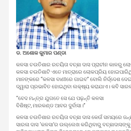
ଡ. ଅଶୋକ କୁମାର ପଣ୍ଡା
କଳସା ଚଉତିଶାର ରଚୟିତା ବଚ୍ଛା ଦାସ ପ୍ରାଚୀନ କାଳରୁ ଲ
କଳସା ଚଉତିଶାଟି ଏତେ ମାତ୍ରାରେ ଲୋକପ୍ରିୟ ହୋଇପାରିଥିଲ
ମାନଙ୍କରେ “କଳସା ବାଣୀରେ ଗାଇବ” ବୋଲି ନିର୍ଦ୍ଦେଶ ଦେ
ଦ୍ୱାରା ପ୍ରଭାବିତ ହୋଇଥିବା ଲକ୍ଷ୍ୟ କରାଯାଏ। କବି ସା
“ବେଦ ମନ୍ତ୍ର ଯୁଗତେ ସେ ଯେ ପଢ଼ନ୍ତି କଳସା
ବିଶିଷ୍ଟ, ମାରକଣ୍ଡ ଆବର ଦୁର୍ବାସା।”
କଳସା ଚଉତିଶାର ରଚୟିତା ବଚ୍ଛା ଦାସ କେଉଁ ସମୟରେ ଜନ୍ମଗ
ସାରଳା ଦାସ ‘କଳସା’ର ଉଲ୍ଲେଖ କରିଥିବାରୁ ବଚ୍ଛାଦାସଙ୍କୁ ସା