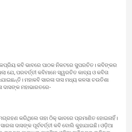
ୋକପ୍ରିୟ କବି ଭାବରେ ପାଠକ ନିକଟରେ ସୁପରଚିତ। କବିଙ୍କର
ା ଯେ, ପରବର୍ତ୍ତୀ କବିମାନେ ସ୍ୱରଚିତ କାବ୍ୟ ଓ କବିତା
ଇଯାଇଛନ୍ତି। ମହାକବି ସାରଳା ଦାସ ମଧ୍ୟ କଳସା ଚଉତିଶା
ରଳା ଦାସଙ୍କ ମହାଭାରତରେ-
୍ରହଣ କରିଥିଲେ ତାହା ଠିକ୍ ଭାବରେ ପ୍ରମାଣିତ ହୋଇନାହିଁ।
ରଳା ଦାସଙ୍କ ପୂର୍ବବର୍ତ୍ତୀ କବି ବୋଲି କୁହାଯାଇଛି। ଓଡ଼ିଆ