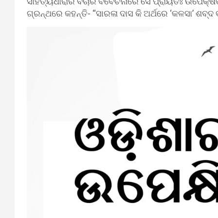
ସାହିତ୍ୟଧାରାର ବିଚାର ବିବେଚନାରେ ସେ ପ୍ରାୟତଃ ଉପେକ୍ଷି
ଗ୍ରନ୍ଥରେ କହନ୍ତି- “ସାରଳା ଦାସ କି ଅର୍ଥରେ ‘କଳସା’ ଶବ୍ଦ 