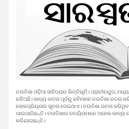
ଚଉତିଶା ଓଡ଼ିଆ ସାହିତ୍ୟର ଭିତ୍ତିଭୂମି। ପ୍ରାଚୀନଯୁଗ, ମଧ୍ୟ
ରହିଅଛି। କାବ୍ୟ ରଚନା ପୂର୍ବରୁ କବିମାନେ ଚଉତିଶା ରଚନା କର
ଲୋକପ୍ରିୟତାର ସୂଚନା ଦେଇଥାଏ। ଚଉତିଶା ରଚନା କରିଥିବ
ପାଇପାରିଛନ୍ତି। ଚଉତିଶାର ରଚୟିତାମାନେ ଅନେକ କାବ୍ୟ ର
କରିଯାଇଛନ୍ତି।