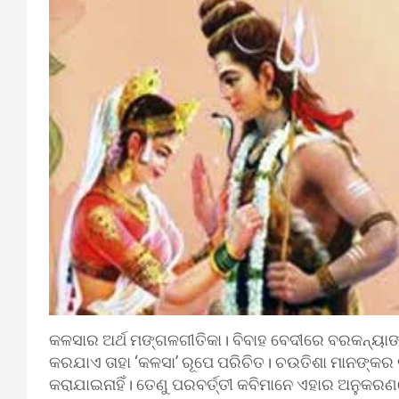
କଳସାର ଅର୍ଥ ମଙ୍ଗଳଗୀତିକା। ବିବାହ ବେଦୀରେ ବରକନ୍ୟାଙ୍କ
କରଯାଏ ତାହା ‘କଳସା’ ରୂପେ ପରିଚିତ। ଚଉତିଶା ମାନଙ୍କର ରା
କରାଯାଇନାହିଁ। ତେଣୁ ପରବର୍ତ୍ତୀ କବିମାନେ ଏହାର ଅନୁକରଣର