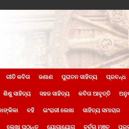
ଗୀତି କବିତା
ଜଣାଣ
ପୁରାତନ ସାହିତ୍ୟ
ପ୍ରବନ୍ଧ
ଶିଶୁ ସାହିତ୍ୟ
ସହଜ ସାହିତ୍ୟ
କବିତା ଆବୃତ୍ତି
ଅନୁ
ାଙ୍କିକା
ବହି
ଇଂରାଜୀ ଲେଖା
ସାହିତ୍ୟ ସମାଚାର
ଲେଖା ପଠାନ୍ତୁ
ଯୋଗାଯୋଗ
ଚର୍ଚ୍ଚା ମଞ୍ଚ
ପୁର