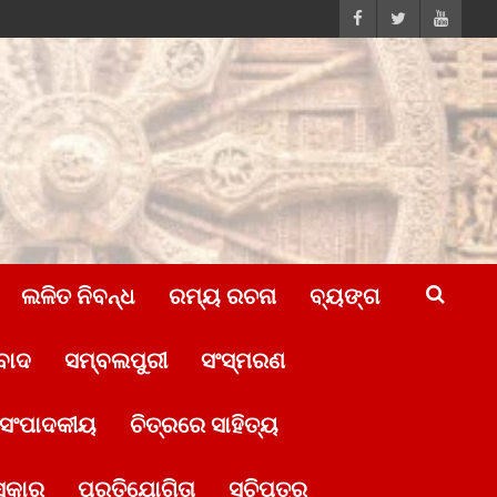
ଲଳିତ ନିବନ୍ଧ
ରମ୍ୟ ରଚନା
ବ୍ୟଙ୍ଗ
ବାଦ
ସମ୍ବଲପୁରୀ
ସଂସ୍ମରଣ
ସଂପାଦକୀୟ
ଚିତ୍ରରେ ସାହିତ୍ୟ
ସ୍କାର
ପ୍ରତିଯୋଗିତା
ସୂଚିପତ୍ର