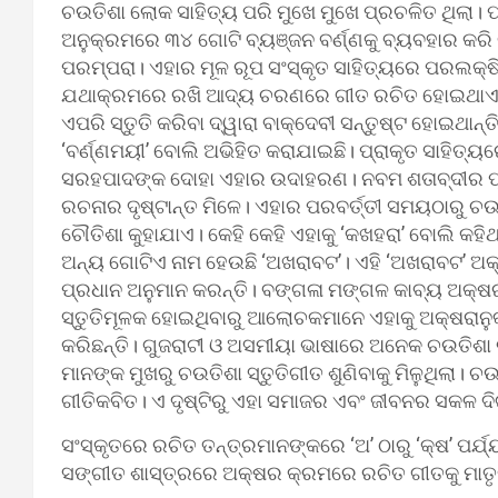
ଚଉତିଶା ଲୋକ ସାହିତ୍ୟ ପରି ମୁଖେ ମୁଖେ ପ୍ରଚଳିତ ଥିଲା। 
ଅନୁକ୍ରମରେ ୩୪ ଗୋଟି ବ୍ୟଞ୍ଜନ ବର୍ଣ୍ଣକୁ ବ୍ୟବହାର କରି 
ପରମ୍ପରା। ଏହାର ମୂଳ ରୂପ ସଂସ୍କୃତ ସାହିତ୍ୟରେ ପରଲକ୍ଷିତ 
ଯଥାକ୍ରମରେ ରଖି ଆଦ୍ୟ ଚରଣରେ ଗୀତ ରଚିତ ହୋଇଥାଏ। ଏହି 
ଏପରି ସ୍ତୁତି କରିବା ଦ୍ୱାରା ବାକ୍‌ଦେବୀ ସନ୍ତୁଷ୍ଟ ହୋଇଥାନ୍ତ
‘ବର୍ଣ୍ଣମୟୀ’ ବୋଲି ଅଭିହିତ କରାଯାଇଛି। ପ୍ରାକୃତ ସାହିତ୍ୟ
ସରହପାଦଙ୍କ ଦୋହା ଏହାର ଉଦାହରଣ। ନବମ ଶତାବ୍ଦୀର ପୂର୍
ରଚନାର ଦୃଷ୍ଟାନ୍ତ ମିଳେ। ଏହାର ପରବର୍ତ୍ତୀ ସମୟଠାରୁ ଚ
ଚୌତିଶା କୁହାଯାଏ। କେହି କେହି ଏହାକୁ ‘କଖହରା’ ବୋଲି କ
ଅନ୍ୟ ଗୋଟିଏ ନାମ ହେଉଛି ‘ଅଖରାବଟ’। ଏହି ‘ଅଖରାବଟ’ ଅକ
ପ୍ରଧାନ ଅନୁମାନ କରନ୍ତି। ବଙ୍ଗଳା ମଙ୍ଗଳ କାବ୍ୟ ଅକ୍ଷ
ସ୍ତୁତିମୂଳକ ହୋଇଥିବାରୁ ଆଲୋଚକମାନେ ଏହାକୁ ଅକ୍ଷରାନୁକ
କରିଛନ୍ତି। ଗୁଜରାଟୀ ଓ ଅସମୀୟା ଭାଷାରେ ଅନେକ ଚଉତିଶ
ମାନଙ୍କ ମୁଖରୁ ଚଉତିଶା ସ୍ତୁତିଗୀତ ଶୁଣିବାକୁ ମିଳୁଥିଲା।
ଗୀତିକବିତ। ଏ ଦୃଷ୍ଟିରୁ ଏହା ସମାଜର ଏବଂ ଜୀବନର ସକଳ ଦି
ସଂସ୍କୃତରେ ରଚିତ ତନ୍ତ୍ରମାନଙ୍କରେ ‘ଅ’ ଠାରୁ ‘କ୍ଷ’ ପର୍
ସଙ୍ଗୀତ ଶାସ୍ତ୍ରରେ ଅକ୍ଷର କ୍ରମରେ ରଚିତ ଗୀତକୁ ମାତୃକା