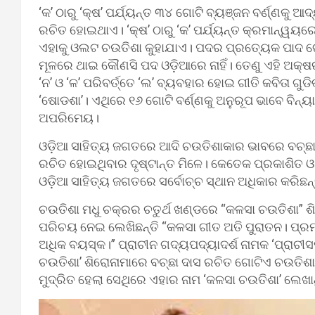
‘କ’ ଠାରୁ ‘କ୍ଷ’ ପର୍ଯ୍ୟନ୍ତ ୩୪ ଗୋଟି ବ୍ୟଞ୍ଜନ ବର୍ଣ୍ଣକ
ରଚିତ ହୋଇଥାଏ। ‘କ୍ଷ’ ଠାରୁ ‘କ’ ପର୍ଯ୍ୟନ୍ତ କ୍ରମାନ୍ୱ
ଏହାକୁ ଓଲଟ ଚଉତିଶା କୁହାଯାଏ। ପଦର ପ୍ରତ୍ୟେକ ପାଦ ଗ
ମୂଳରେ ଥାଇ କୌଣସି ପଦ ଓଡ଼ିଆରେ ନାହିଁ। ତେଣୁ ଏହି ଅକ୍ଷରଗୁଡ
‘ନ’ ଓ ‘ଳ’ ପରିବର୍ତ୍ତେ ‘ଲ’ ବ୍ୟବହାର ହୋଇ ଗୀତି କବିତା 
‘ଷୋଡଶା’। ଏଥିରେ ୧୬ ଗୋଟି ବର୍ଣ୍ଣକୁ ଅନୁରୂପ ଭାବେ ବିନ
ଅପରିମେୟ।
ଓଡ଼ିଆ ସାହିତ୍ୟ ଜଗତରେ ଆଦି ଚଉତିଶାକାର ଭାବରେ ବଚ୍ଛ
ରଚିତ ହୋଇଥିବାର ଦୃଷ୍ଟାନ୍ତ ମିଳେ। କେତେକ ପ୍ରକାଶିତ 
ଓଡ଼ିଆ ସାହିତ୍ୟ ଜଗତରେ ସର୍ବୋଚ୍ଚ ସ୍ଥାନ ଅଧିକାର କରିଛନ୍
ଚଉତିଶା ମଧୁ ଚକ୍ରର ଚତୁର୍ଥ ଖଣ୍ଡରେ “କଳସା ଚଉତିଶା” 
ପରିଚୟ ନେଇ ଲେଖିଛନ୍ତି “କଳସା ଗୀତ ଅତି ପୁରାତନ। ପ୍ରମ
ଅଧିକ ବୟସ୍କ।” ପ୍ରାଚୀନ ଗଦ୍ୟପଦ୍ୟାଦର୍ଶ ନାମକ ‘ପ୍ରାଚୀସ
ଚଉତିଶା’ ଶିରୋନାମାରେ ବଚ୍ଛା ଦାସ ରଚିତ ଗୋଟିଏ ଚଉତିଶା ମ
ମୁଦ୍ରିତ ହେଲା ସେଥିରେ ଏହାର ନାମ ‘କଳସା ଚଉତିଶା’ ଲେଖ