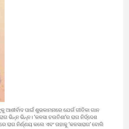
ୁ ଆଶୀର୍ବାଦ ପାଇଁ ଶୁଭକାମନାରେ ଯେଉଁ ଗୀତିକା ଗାନ
ଗ ଭିନ୍ନ ଭିନ୍ନ। ‘କଳସା ଚଉତିଶା’ର ରାଗ ନିର୍ଦ୍ଦେଶ
େ ରାଗ ନିର୍ଣ୍ଣୟ କଲେ ଏବଂ ତାହାକୁ ‘କଳସାରାଗ’ ବୋଲି