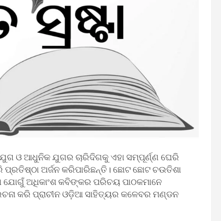
ଯୁଗ ଓ ଆଧୁନିକ ଯୁଗର ଚାରିଦିଗକୁ ଏହା ସମ୍ପୂର୍ଣ୍ଣ ଘେରି
ି ପ୍ରତିଷ୍ଠା ଅର୍ଜନ କରିପାରିଛନ୍ତି। ଛୋଟ ଛୋଟ ଚଉତିଶା
ା ଯୋଗୁଁ ଅଧିକାଂଶ କବିଙ୍କର ପରିଚୟ ପାଠକମାନେ
ଚନା କରି ପ୍ରାଚୀନ ଓଡ଼ିଆ ସାହିତ୍ୟର କଳେବର ମଣ୍ଡନ