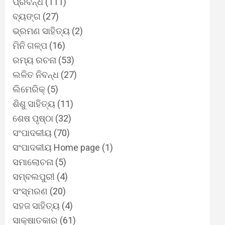
ପ୍ରବନ୍ଧ
(111)
ବ୍ୟଙ୍ଗ
(27)
ଭ୍ରମଣ ସାହିତ୍ୟ
(2)
ମିନି ଗଳ୍ପ
(16)
ରମ୍ୟ ରଚନା
(53)
ଲଳିତ ନିବନ୍ଧ
(27)
ଲିମେରିକ୍
(5)
ଶିଶୁ ସାହିତ୍ୟ
(11)
ଶେଷ ପୃଷ୍ଠା
(32)
ସଂପାଦକୀୟ
(70)
ସଂପାଦକୀୟ Home page
(1)
ସମାଲୋଚନା
(5)
ସମ୍ବଲପୁରୀ
(4)
ସଂସ୍ମରଣ
(20)
ସହଜ ସାହିତ୍ୟ
(4)
ସାକ୍ଷାତକାର
(61)