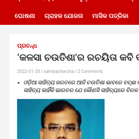
ଘୋଷଣା
ଗ୍ରାହକ ଯୋଜନା
ମାସିକ ପତ୍ରିକା
ପ୍ରବନ୍ଧ
‘କଳସା ଚଉତିଶା’ର ରଚୟିତା କବି ବ
2022-01-20
sahityacharcha
2 Comments
ଓଡ଼ିଆ ସାହିତ୍ୟ ଜଗତରେ ଆଦି ଚଉତିଶା ଭାବରେ ବଚ୍ଛା 
ସାହିତ୍ୟ କାହିଁକି ଭାରତର ଯେ କୌଣସି ସାହିତ୍ୟରେ ବିରଳ