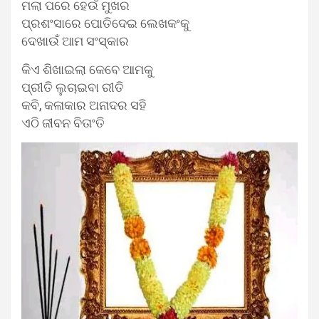
ମଲା ପରେ ହେଉଁ ମୁଖର
ପ୍ରଶଂସାରେ ପୋତିଦେଇ ଲେଖକଂକୁ
ଦେଖାଉଁ ଆମ ସଂସ୍କାର
କିଏ ଶିଖାଇଲା କେବେ ଆମକୁ
ପ୍ରୀତି ଲୁଚାଇବା ରୀତି
କବି, କଳାକାର ଅନାଦର ସହି
ଏଠି ଜୀବନ ବିତାଂତି