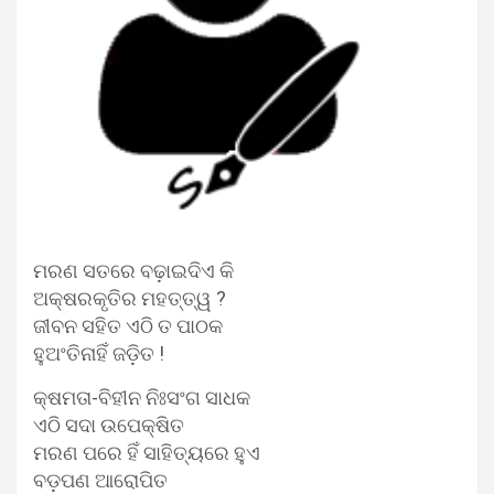
ମରଣ ସତରେ ବଢ଼ାଇଦିଏ କି
ଅକ୍ଷରକୃତିର ମହତ୍ତ୍ୱ ?
ଜୀବନ ସହିତ ଏଠି ତ ପାଠକ
ହୁଅଂତିନାହିଁ ଜଡ଼ିତ !
କ୍ଷମତା-ବିହୀନ ନିଃସଂଗ ସାଧକ
ଏଠି ସଦା ଉପେକ୍ଷିତ
ମରଣ ପରେ ହିଁ ସାହିତ୍ୟରେ ହୁଏ
ବଡ଼ପଣ ଆରୋପିତ