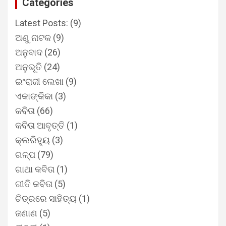
Categories
Latest Posts:
(9)
ଅଣୁ ନାଟକ
(9)
ଅନୁବାଦ
(26)
ଅନୁଭୂତି
(24)
ଇଂରାଜୀ ଲେଖା
(9)
ଏକାଙ୍କିକା
(3)
କବିତା
(66)
କବିତା ଆବୃତ୍ତି
(1)
କ୍ଲରିହ୍ୟୁ
(3)
ଗଳ୍ପ
(79)
ଗାଥା କବିତା
(1)
ଗୀତି କବିତା
(5)
ଚିତ୍ରରେ ସାହିତ୍ୟ
(1)
ଜଣାଣ
(5)