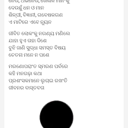
ନେତା, ଅଭିନେତା, ଖେଳାଳି ମାନଂକୁ
ଦେଉଛୁଁ ଧନ ଓ ମାନ
ଶିଳ୍ପୀ, ବିଜ୍ଞାନୀ, ଗବେଷକଗଣ
ଏ ମାଟିରେ ଏବେ ନ୍ୟୂନ
ଜୀବିତ ଲୋକଂକୁ ନଗଣ୍ୟ ମଣିଲେ
ଯାହା ହୁଏ ତାହା ଦିଶେ
ବୁଝି ଜାଣି ସୁଦ୍ଧା ସମସ୍ତ ବିଷୟ
ଚେତନା ମନେ ନ ପଶେ
ମରଣୋପରାଂତ ସ୍ମରଣ ପର୍ବରେ
କହି ମନଗଢ଼ା କଥା
ପ୍ରଶଂସକମାନେ ଲୁଚାଇ ରଖଂତି
ଜୀବନର ବାସ୍ତବତା