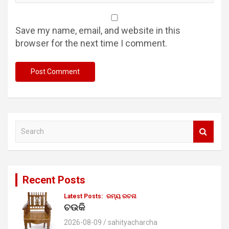
Save my name, email, and website in this
browser for the next time I comment.
S
e
a
r
c
Recent Posts
h
Latest Posts:
ରମ୍ୟ ରଚନା
ଚଉକି
2026-08-09
sahityacharcha