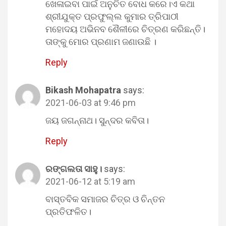
ଖେଳାଇବା ପାଇଁ ଅନୁଚିତ ବୋଧ କରେ।ଏ କଥା
ଶ୍ରୀଯୁକ୍ତ ପ୍ରଫୁଲ୍ଲ କୁମାର ତ୍ରିପାଠୀ
ମହୋଦୟ ଅଭିନବ ଶୈଳୀରେ ଚିତ୍ରଣ କରିଛନ୍ତି।
ତାଙ୍କୁ ମୋର ପ୍ରଣାମ ଜଣାଉଛି ।
Reply
Bikash Mohapatra
says:
2021-06-03 at 9:46 pm
ଜୟ ଜଗନ୍ନାଥ। ସୁନ୍ଦର କବିତା।
Reply
ରଙ୍ଗଲତା ସାହୁ।
says:
2021-06-12 at 5:19 am
ବାସ୍ତବିକ ସମାଜର ଚିତ୍ର ଓ ଚିନ୍ତନ
ପ୍ରତିଫଳିତ।