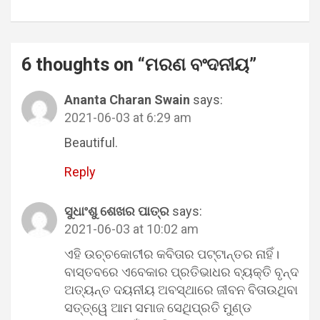
6 thoughts on “
ମରଣ ବଂଦନୀୟ
”
Ananta Charan Swain
says:
2021-06-03 at 6:29 am
Beautiful.
Reply
ସୁଧାଂଶୁ ଶେଖର ପାତ୍ର
says:
2021-06-03 at 10:02 am
ଏହି ଉଚ୍ଚକୋଟୀର କବିତାର ପଟ୍ଟାନ୍ତର ନାହିଁ।
ବାସ୍ତବରେ ଏବେକାର ପ୍ରତିଭାଧର ବ୍ୟକ୍ତି ବୃନ୍ଦ
ଅତ୍ୟନ୍ତ ଦୟନୀୟ ଅବସ୍ଥାରେ ଜୀବନ ବିତାଉଥିବା
ସତ୍ତ୍ୱେ ଆମ ସମାଜ ସେଥିପ୍ରତି ମୁଣ୍ଡ