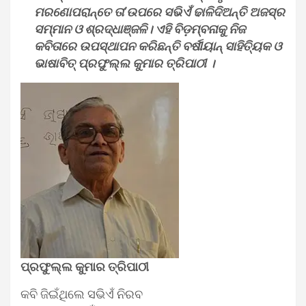
ମରଣୋପରାନ୍ତେ ତା’ଉପରେ ସଭିଏଁ ଢାଳିଦିଅନ୍ତି ଅଜସ୍ର
ସମ୍ମାନ ଓ ଶ୍ରଦ୍ଧାଞ୍ଜଳି। ଏହି ବିଡ଼ମ୍ବନାକୁ ନିଜ
କବିତାରେ ଉପସ୍ଥାପନ କରିଛନ୍ତି ବର୍ଷୀୟାନ୍ ସାହିତ୍ୟିକ ଓ
ଭାଷାବିତ୍ ପ୍ରଫୁଲ୍ଲ କୁମାର ତ୍ରିପାଠୀ ।
ପ୍ରଫୁଲ୍ଲ କୁମାର ତ୍ରିପାଠୀ
କବି ଜିଇଁଥିଲେ ସଭିଏଁ ନିରବ