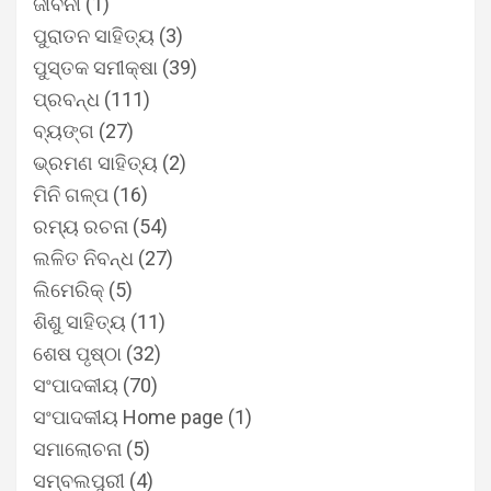
ଜୀବନୀ
(1)
ପୁରାତନ ସାହିତ୍ୟ
(3)
ପୁସ୍ତକ ସମୀକ୍ଷା
(39)
ପ୍ରବନ୍ଧ
(111)
ବ୍ୟଙ୍ଗ
(27)
ଭ୍ରମଣ ସାହିତ୍ୟ
(2)
ମିନି ଗଳ୍ପ
(16)
ରମ୍ୟ ରଚନା
(54)
ଲଳିତ ନିବନ୍ଧ
(27)
ଲିମେରିକ୍
(5)
ଶିଶୁ ସାହିତ୍ୟ
(11)
ଶେଷ ପୃଷ୍ଠା
(32)
ସଂପାଦକୀୟ
(70)
ସଂପାଦକୀୟ Home page
(1)
ସମାଲୋଚନା
(5)
ସମ୍ବଲପୁରୀ
(4)