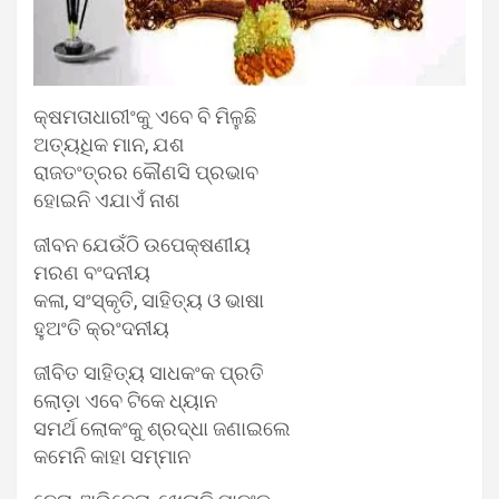
କ୍ଷମତାଧାରୀଂକୁ ଏବେ ବି ମିଳୁଛି
ଅତ୍ୟଧିକ ମାନ, ଯଶ
ରାଜତଂତ୍ରର କୌଣସି ପ୍ରଭାବ
ହୋଇନି ଏଯାଏଁ ନାଶ
ଜୀବନ ଯେଉଁଠି ଉପେକ୍ଷଣୀୟ
ମରଣ ବଂଦନୀୟ
କଳା, ସଂସ୍କୃତି, ସାହିତ୍ୟ ଓ ଭାଷା
ହୁଅଂତି କ୍ରଂଦନୀୟ
ଜୀବିତ ସାହିତ୍ୟ ସାଧକଂକ ପ୍ରତି
ଲୋଡ଼ା ଏବେ ଟିକେ ଧ୍ୟାନ
ସମର୍ଥ ଲୋକଂକୁ ଶ୍ରଦ୍ଧା ଜଣାଇଲେ
କମେନି କାହା ସମ୍ମାନ