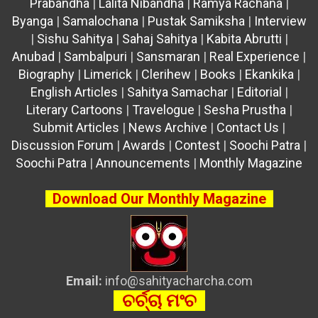
Prabandha
|
Lalita Nibandha
|
Ramya Rachana
|
Byanga
|
Samalochana
|
Pustak Samiksha
|
Interview
|
Sishu Sahitya
|
Sahaj Sahitya
|
Kabita Abrutti
|
Anubad
|
Sambalpuri
|
Sansmaran
|
Real Experience
|
Biography
|
Limerick
|
Clerihew
|
Books
|
Ekankika
|
English Articles
|
Sahitya Samachar
|
Editorial
|
Literary Cartoons
|
Travelogue
|
Sesha Prustha
|
Submit Articles
|
News Archive
|
Contact Us
|
Discussion Forum
|
Awards
|
Contest
|
Soochi Patra
|
Soochi Patra
|
Announcements
|
Monthly Magazine
Download Our Monthly Magazine
Email:
info@sahityacharcha.com
ଚର୍ଚ୍ଚା ମଂଚ